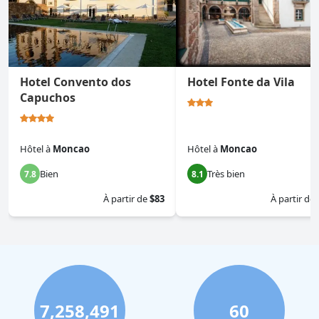
Hotel Convento dos
Hotel Fonte da Vila
Capuchos
Hôtel
à
Moncao
Hôtel
à
Moncao
Bien
Très bien
7.8
8.1
À partir de
$83
À partir de
7,258,491
60