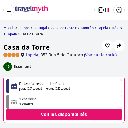
Monde
>
Europe
>
Portugal
>
Viana do Castelo
>
Monção
>
Lapela
>
Hôtels
à Lapela
>
Casa da Torre
Casa da Torre
Lapela
,
853 Rua 5 de Outubro
(
Voir sur la carte
)
Excellent
10
Dates d'arrivée et de départ
jeu. 27 août - ven. 28 août
1 chambre
2 clients
Voir les disponibilités