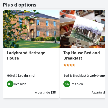
Plus d'options
Ladybrand Heritage
Top House Bed and
House
Breakfast
Hôtel
à
Ladybrand
Bed & Breakfast
à
Ladybrand
Très bien
Très bien
8.5
8.6
À partir de
$38
À partir de