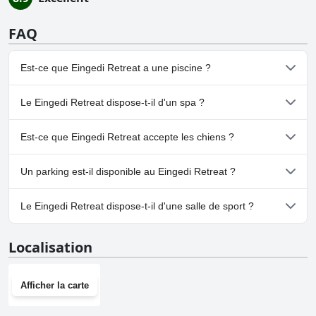
FAQ
Est-ce que Eingedi Retreat a une piscine ?
Oui, Eingedi Retreat dispose de piscine(s) appartenant à une ou
Le Eingedi Retreat dispose-t-il d'un spa ?
plusieurs des catégories suivantes : Piscine pour Enfants, Piscine
Extérieure.Pour plus d'informations, lisez les réponses au
Non, il n'y a pas de spa à Eingedi Retreat.
questionnaire
Piscine
.
Est-ce que Eingedi Retreat accepte les chiens ?
Non, Eingedi Retreat n'accepte pas les chiens.
Un parking est-il disponible au Eingedi Retreat ?
Oui, un parking est disponible à Eingedi Retreat.
Le Eingedi Retreat dispose-t-il d'une salle de sport ?
Non, Eingedi Retreat n'a pas de salle de sport.
Localisation
Afficher la carte