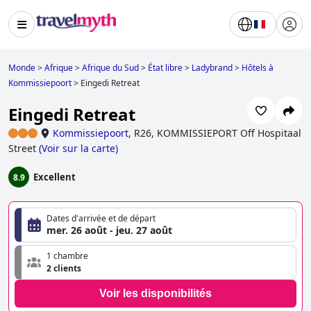
Monde
>
Afrique
>
Afrique du Sud
>
État libre
>
Ladybrand
>
Hôtels à
Kommissiepoort
>
Eingedi Retreat
Eingedi Retreat
Kommissiepoort
,
R26, KOMMISSIEPORT Off Hospitaal
Street
(
Voir sur la carte
)
Excellent
8.9
Dates d'arrivée et de départ
mer. 26 août - jeu. 27 août
1 chambre
2 clients
Voir les disponibilités