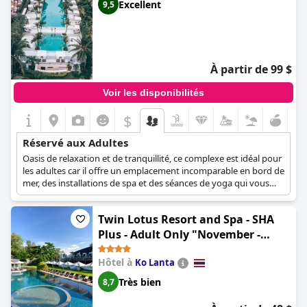
Excellent
9,5
À partir de 99 $
Voir les disponibilités
$
Réservé aux Adultes
Oasis de relaxation et de tranquillité, ce complexe est idéal pour
les adultes car il offre un emplacement incomparable en bord de
mer, des installations de spa et des séances de yoga qui vous
permettront de vous détendre et de vous relaxer. Les adultes
peuvent également profiter de la superbe piscine à
Twin Lotus Resort and Spa - SHA
débordement en sirotant la boisson de leur choix, ou
simplement se détendre dans le confort de leur suite, villa ou
Plus - Adult Only "November -
chambre luxueuse, entourée du magnifique jardin de l'hôtel.
April"
Hôtel à
Ko Lanta
Très bien
8,7