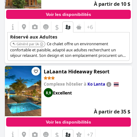
À partir de 10 $
Voir les disponibilités
$
+6
Réservé aux Adultes
Ce chalet offre un environnement
Généré par IA
confortable et paisible, adapté aux adultes recherchant un
séjour relaxant. Son design et son emplacement procurent un
sentiment de tranquillité et d'intimité.
LaLaanta Hideaway Resort
Complexe hôtelier à
Ko Lanta
Excellent
8,9
À partir de 35 $
Voir les disponibilités
$
+7