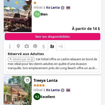
Hôtel à
Ko Lanta
Bien
7,0
À partir de 14 $
Voir les disponibilités
$
+6
Réservé aux Adultes
Cet hôtel offre un cadre relaxant en bord de
Généré par IA
mer, idéal pour les clients adultes en quête d'une évasion
tranquille. Son emplacement près de Long Beach offre un accès
facile à un environnement serein et à des opportunités de
détente.
Treeya Lanta
Hôtel à
Ko Lanta
Excellent
9,2