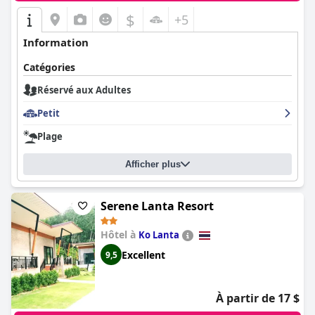
$
+5
Information
Catégories
Réservé aux Adultes
Petit
Plage
Afficher plus
Serene Lanta Resort
Hôtel à
Ko Lanta
Excellent
9,5
À partir de 17 $