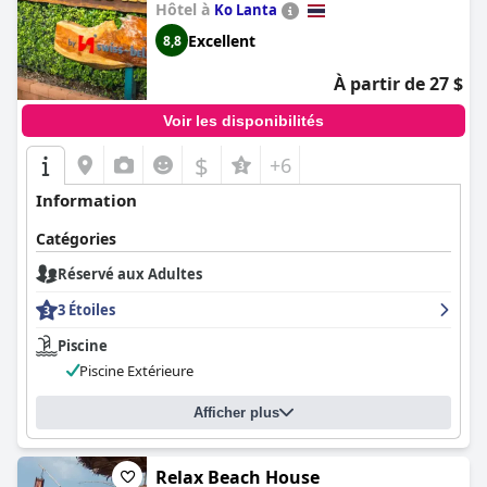
Hôtel à
Ko Lanta
Excellent
8,8
À partir de 27 $
Voir les disponibilités
$
+6
Information
Catégories
Réservé aux Adultes
3 Étoiles
Piscine
Piscine Extérieure
Afficher plus
Relax Beach House