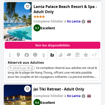
Le cadre intime et le service personnalisé garantissent une
Lanta Palace Beach Resort & Spa -
évasion tranquille et luxueuse.
Adult Only
Complexe hôtelier à
Ko Lanta
Excellent
9,7
Voir les disponibilités
$
+7
Réservé aux Adultes
Ce complexe réservé aux adultes est situé le
Généré par IA
long de la plage de Nang Thong, offrant une retraite paisible
pour les couples et les voyageurs solitaires. La piscine extérieure
est un excellent endroit pour se détendre et profiter du soleil.
Jai Tiki Retreat - Adult Only
Complexe hôtelier à
Ko Lanta
Excellent
9,6