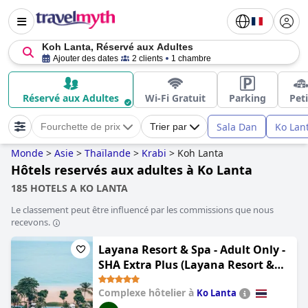
Koh Lanta, Réservé aux Adultes
Ajouter des dates
2 clients
1 chambre
Réservé aux Adultes
Wi-Fi Gratuit
Parking
Peti
Sala Dan
Ko Lant
Fourchette de prix
Trier par
Monde
>
Asie
>
Thaïlande
>
Krabi
>
Koh Lanta
Hôtels reservés aux adultes à Ko Lanta
185 HOTELS A KO LANTA
Le classement peut être influencé par les commissions que nous
recevons.
Layana Resort & Spa - Adult Only -
SHA Extra Plus (Layana Resort &
Spa - Adult Only)
Complexe hôtelier à
Ko Lanta