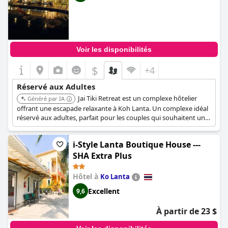
Voir les disponibilités
$
+4
Réservé aux Adultes
Jai Tiki Retreat est un complexe hôtelier
Généré par IA
offrant une escapade relaxante à Koh Lanta. Un complexe idéal
réservé aux adultes, parfait pour les couples qui souhaitent une
escapade paisible et relaxante loin de l'agitation de la vie
quotidienne.
i-Style Lanta Boutique House ---
SHA Extra Plus
Hôtel à
Ko Lanta
Excellent
9,6
À partir de 23 $