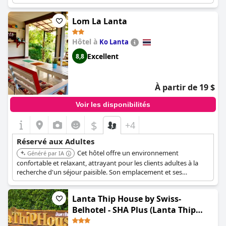
locales.
Lom La Lanta
Hôtel à
Ko Lanta
Excellent
8,8
À partir de 19 $
Voir les disponibilités
$
+4
Réservé aux Adultes
Cet hôtel offre un environnement
Généré par IA
confortable et relaxant, attrayant pour les clients adultes à la
recherche d'un séjour paisible. Son emplacement et ses
équipements contribuent à une expérience agréable et
tranquille.
Lanta Thip House by Swiss-
Belhotel - SHA Plus (Lanta Thip
House by Swiss-Belhotel)