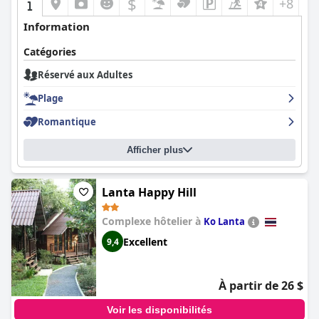
$
+8
Information
Catégories
Réservé aux Adultes
Plage
Romantique
Afficher plus
Lanta Happy Hill
Complexe hôtelier à
Ko Lanta
Excellent
9,4
À partir de 26 $
Voir les disponibilités