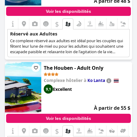
À partir de 48 $
Voir les disponibilités
$
Réservé aux Adultes
Ce complexe réservé aux adultes est idéal pour les couples qui
fêtent leur lune de miel ou pour les adultes qui souhaitent une
escapade paisible et relaxante loin de l'agitation de la vie
quotidienne. Avec ses options d'hébergement luxueuses et
privées, ses piscines situées juste en face de la plage et offrant
The Houben - Adult Only
des vues imprenables et un environnement relaxant, ainsi que
son centre de bien-être et de remise en forme réputé, cet hôtel
ne manquera pas de rendre le séjour de chaque client adulte
Complexe hôtelier à
Ko Lanta
inoubliable.
Excellent
9,1
À partir de 55 $
Voir les disponibilités
$