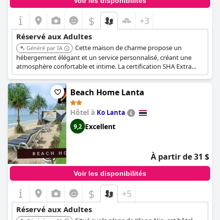
Voir les disponibilités
$
+3
Réservé aux Adultes
Cette maison de charme propose un
Généré par IA
hébergement élégant et un service personnalisé, créant une
atmosphère confortable et intime. La certification SHA Extra
Plus garantit des normes élevées d'hygiène et de sécurité,
offrant une tranquillité d'esprit aux voyageurs adultes.
Beach Home Lanta
Hôtel à
Ko Lanta
Excellent
9,2
À partir de 31 $
Voir les disponibilités
$
+5
Réservé aux Adultes