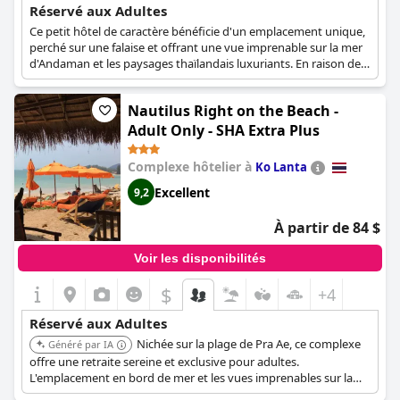
Réservé aux Adultes
Ce petit hôtel de caractère bénéficie d'un emplacement unique,
perché sur une falaise et offrant une vue imprenable sur la mer
d'Andaman et les paysages thaïlandais luxuriants. En raison de
son emplacement au sommet d'une falaise et du caractère de
son design, l'hôtel ne peut accueillir que des adultes et n'accepte
Nautilus Right on the Beach -
pas les enfants de moins de 12 ans. L'hôtel ne dispose donc
d'aucun équipement pour enfants et s'efforce de proposer un
Adult Only - SHA Extra Plus
séjour relaxant et rafraîchissant à tous ses clients adultes.
Complexe hôtelier à
Ko Lanta
Excellent
9,2
À partir de 84 $
Voir les disponibilités
$
+4
Réservé aux Adultes
Nichée sur la plage de Pra Ae, ce complexe
Généré par IA
offre une retraite sereine et exclusive pour adultes.
L'emplacement en bord de mer et les vues imprenables sur la
mer d'Andaman créent un havre de paix parfait pour la détente.