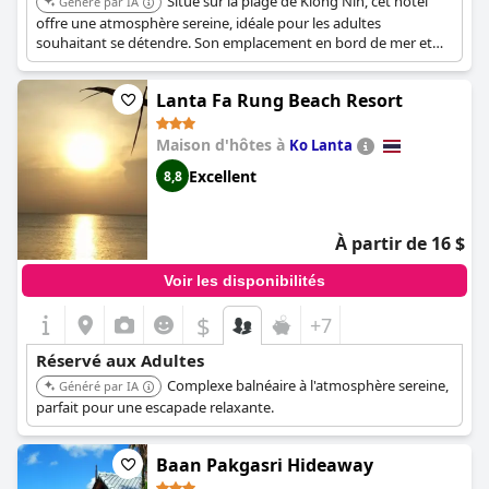
Situé sur la plage de Klong Nin, cet hôtel
Généré par IA
offre une atmosphère sereine, idéale pour les adultes
souhaitant se détendre. Son emplacement en bord de mer et
ses hébergements confortables en font un choix agréable pour
une escapade relaxante.
Lanta Fa Rung Beach Resort
Maison d'hôtes à
Ko Lanta
Excellent
8,8
À partir de 16 $
Voir les disponibilités
$
+7
Réservé aux Adultes
Complexe balnéaire à l'atmosphère sereine,
Généré par IA
parfait pour une escapade relaxante.
Baan Pakgasri Hideaway