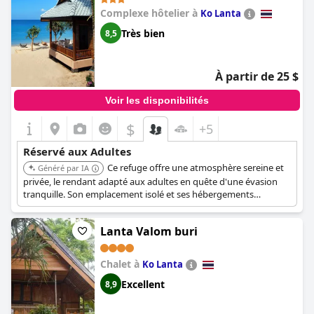
Complexe hôtelier à
Ko Lanta
Très bien
8,5
À partir de 25 $
Voir les disponibilités
$
+5
Réservé aux Adultes
Ce refuge offre une atmosphère sereine et
Généré par IA
privée, le rendant adapté aux adultes en quête d'une évasion
tranquille. Son emplacement isolé et ses hébergements
confortables offrent un environnement relaxant.
Lanta Valom buri
Chalet à
Ko Lanta
Excellent
8,9