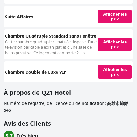
air et mécaniques. Malgré quelques inconvénients mineurs avec le
stationnement mécanique, l'expérience globale est positive grâce aux
installations bien entretenues et aux préposés serviables. Pour les
Afficher les
Suite Affaires
voyageurs d'affaires, le Q21 Hotel propose des chambres fonctionnelles
prix
et spacieuses qui répondent bien aux besoins professionnels. Le service
efficace et l'environnement propre en font un choix fiable pour les
séjours d'affaires. Le rapport qualité-prix de l'hôtel est fréquemment
Chambre Quadruple Standard sans Fenêtre
noté, certains clients suggérant même que la qualité rivalise avec celle
Cette chambre quadruple climatisée dispose d’une
Afficher les
d'établissements mieux notés. L'accessibilité est un autre avantage, car
prix
télévision par câble à écran plat et d’une salle de
l'hôtel est proche des transports en commun tels que les stations de MRT
bains privative. Ce logement comporte 2 lits.
et de tramway léger, ce qui simplifie les déplacements. Les commodités
conçues pour divers besoins, telles que les miroirs de maquillage avec
lumières LED, sont appréciées des clients. En résumé, le Q21 Hotel se
Afficher les
Chambre Double de Luxe VIP
distingue par son emplacement privilégié, son environnement propre et
prix
confortable, son service exceptionnel et son excellent rapport qualité-
prix, ce qui en fait un choix de premier ordre pour les voyageurs
d'affaires et de loisirs à Kaohsiung.
À propos de Q21 Hotel
Numéro de registre, de licence ou de notification
:
高雄市旅館
546
Avis des Clients
8.7
Très bien