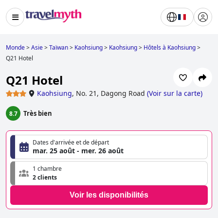
Monde
>
Asie
>
Taïwan
>
Kaohsiung
>
Kaohsiung
>
Hôtels à Kaohsiung
>
Q21 Hotel
Q21 Hotel
Kaohsiung
,
No. 21, Dagong Road
(
Voir sur la carte
)
Très bien
8.7
Dates d'arrivée et de départ
mar. 25 août - mer. 26 août
1 chambre
2 clients
Voir les disponibilités