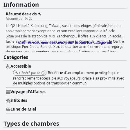
Information
Résumé des avis
Résumé par IA
Le Q21 Hotel à Kaohsiung, Taïwan, suscite des éloges généralisées pour
son emplacement exceptionnel et son excellent rapport qualité-prix.
Situé près de la station de MRT Yanchengpu, il offre aux clients un accès
facile aux attractions populaires telles que la Rivière de l'Amour, le Centre
Lire les résumés des avis pour toutes les catégories
artistique Pier-2 et la Baie de Xizi. Le quartier animé environnant regorge
de restaurants, de vendeurs de rue et de supérettes, ce qui améliore
Catégories
l'expérience globale. Les clients sont satisfaits des commodités pratiques
de l'hôtel, telles que les stations Youbike à proximité et le grand parking,
Accessible
ce qui en fait un excellent point de départ pour les voyageurs seuls et les
familles. Le petit-déjeuner au Q21 Hotel reçoit généralement des
Bénéficie d'un emplacement privilégié qui le
Généré par IA
commentaires positifs pour sa qualité et son goût, proposant une variété
rend facilement accessible aux voyageurs, grâce à sa proximité avec
d'options chinoises et occidentales, bien que les choix occidentaux soient
de multiples options de transport en commun.
limités. L'environnement du repas est souvent décrit comme propre et
Voyage d'Affaires
agréable, et la gentillesse du personnel améliore l'expérience. Des
suggestions ont été faites pour plus de variété, en particulier pour les
3 Étoiles
végétariens, et pendant la pandémie, le petit-déjeuner a été remplacé
Lune de Miel
par des boîtes à lunch, dont certains ont trouvé la portion insuffisante. Le
restaurant sur place de l'hôtel, qui sert également de coin de repos,
propose une cuisine abordable et délicieuse, les plats sautés étant
Types de chambres
fortement recommandés. Les clients apprécient les boissons et les œufs