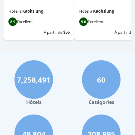
Hôtel
à
Kaohsiung
Hôtel
à
Kaohsiung
Excellent
Excellent
8.9
9.0
À partir de
$56
À partir de
7,258,491
60
Hôtels
Catégories
49,804
208,995