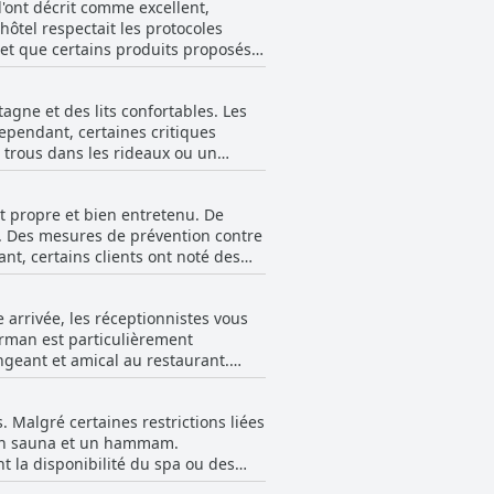
l'ont décrit comme excellent,
Météores et de Kalambaka, et la vue
hôtel respectait les protocoles
, mais le cadre paisible et à
 et que certains produits proposés
e vacances inoubliable.
récié leur expérience de petit-
gne et des lits confortables. Les
Cependant, certaines critiques
 trous dans les rideaux ou un
ruit provenant des chambres voisines
l'hôtel offre un excellent rapport
nt propre et bien entretenu. De
l. Des mesures de prévention contre
nt, certains clients ont noté des
Dans l'ensemble, l'hôtel a reçu des
e arrivée, les réceptionnistes vous
arman est particulièrement
angeant et amical au restaurant.
 aient signalé des réceptionnistes
rofessionnel. N'hésitez pas à
 Malgré certaines restrictions liées
très serviable.
, un sauna et un hammam.
 la disponibilité du spa ou des
 droit d'entrée. Le spa de l'hôtel a