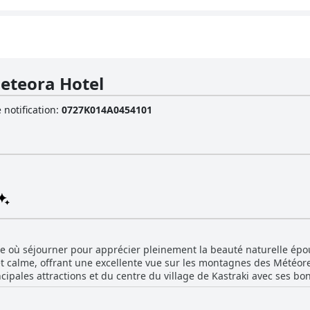
eteora Hotel
 notification
:
0727K014A0454101
que où séjourner pour apprécier pleinement la beauté naturelle épo
 et calme, offrant une excellente vue sur les montagnes des Météore
cipales attractions et du centre du village de Kastraki avec ses bo
tallations de l'hôtel ne font qu'ajouter à l'expérience. La vue pano
nt la beauté de la nature environnante de l'hôtel, ce qui en fait u