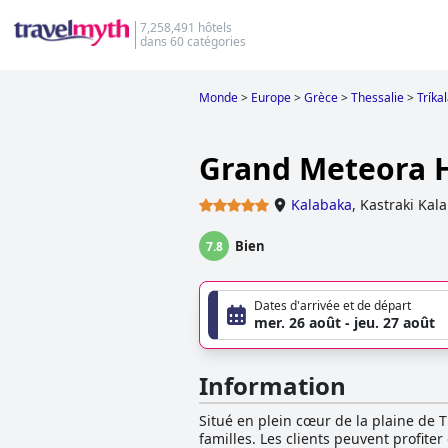
7,258,491 hôtels
dans 60 catégories
Monde
>
Europe
>
Grèce
>
Thessalie
>
Tríka
Grand Meteora 
Kalabaka
,
Kastraki Kal
Bien
7.8
Dates d'arrivée et de départ
mer. 26 août - jeu. 27 août
Information
Situé en plein cœur de la plaine de T
familles. Les clients peuvent profite