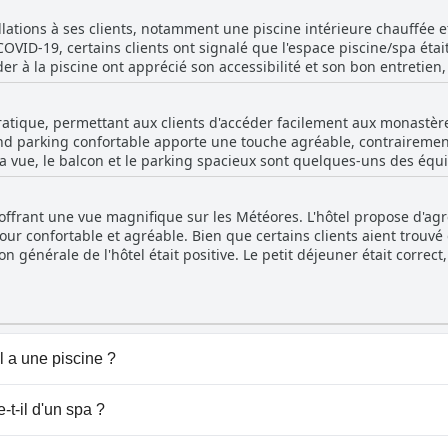
t résoudre ces problèmes pour atteindre son plein potentiel.
llations à ses clients, notamment une piscine intérieure chauffée e
 COVID-19, certains clients ont signalé que l'espace piscine/spa éta
éder à la piscine ont apprécié son accessibilité et son bon entretie
ns clients ont mentionné qu'il y avait un supplément pour l'accès à 
 dans le prix de leur chambre. Bien que certains clients aient eu d
ratique, permettant aux clients d'accéder facilement aux monastères
ce soit un excellent équipement pour ceux qui se trouvent dans la 
and parking confortable apporte une touche agréable, contrairemen
ne vue imprenable sur les rochers des Météores.
a vue, le balcon et le parking spacieux sont quelques-uns des éq
quelques clients aient eu du mal à trouver une place de parking, la
'ensemble, le parking de [nom de l'hôtel] est très apprécié des clie
offrant une vue magnifique sur les Météores. L'hôtel propose d'agré
our confortable et agréable. Bien que certains clients aient trouvé 
on générale de l'hôtel était positive. Le petit déjeuner était correc
ur un hôtel 4 étoiles. Certains clients ont mentionné avoir payé u
staurant à la carte. Cependant, l'intérieur de l'hôtel était charmant
'hôtel entretenait tout avec soin et tout était parfait pour un séjo
roduits, amenant certains clients à remettre en question le nombre 
 a une piscine ?
ose de piscine(s) appartenant à une ou plusieurs des catégo
t-il d'un spa ?