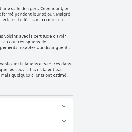
t une salle de sport. Cependant, en
it fermé pendant leur séjour. Malgré
n, certains la décrivant comme un
la piscine et au spa, ce qu'ils
es problèmes d'accès à la piscine,
 voisins avec la certitude d'avoir
région et qui cherchent à se
t aux autres options de
uipements notables qui distinguent
 plupart ont apprécié l'abondance
nts.
ables installations et services dans
que les couvre-lits n'étaient pas
t, mais quelques clients ont estimé
n supplément pour accéder à la
, ressemblant à des chalets alpins
ur agréable. Occasionnellement, des
d'étoiles de l'hôtel, mais ceux-ci
ries suivantes : Piscine