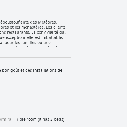
e époustouflante des Météores.
ores et les monastères. Les clients
ons restaurants. La convivialité du
que exceptionnelle est imbattable,
éal pour les familles ou une
de variété et des protocoles de
 sur la montagne et des lits
nu avec un personnel serviable. Le
t signalé des problèmes tels que le
tendus. La piscine est un excellent
e bon goût et des installations de
es Météores. L'hôtel dispose d'un
en étant certains d'avoir une place
s Météores, offrant de belles
ormira :
Triple room (it has 3 beds)