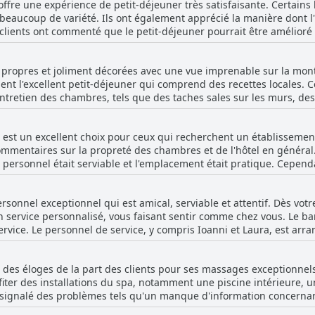
 offre une expérience de petit-déjeuner très satisfaisante. Certains 
ique. L'hôtel est idéalement situé à deux minutes en voiture des 
beaucoup de variété. Ils ont également apprécié la manière dont l'
est magnifique. Certains clients ont trouvé l'hôtel un peu excentré
 clients ont commenté que le petit-déjeuner pourrait être amélioré
gement. Dans l'ensemble, un endroit parfait pour une expérience d
ison. Malgré ces problèmes mineurs, les clients ont globalement app
ivement.
propres et joliment décorées avec une vue imprenable sur la monta
ent l'excellent petit-déjeuner qui comprend des recettes locales. 
retien des chambres, tels que des taches sales sur les murs, des
ans la salle de bain. Certains clients se plaignent également du b
algré ces problèmes, la plupart des clients s'accordent à dire que 
tel est un excellent choix pour ceux qui recherchent un établisseme
vice de la part d'un personnel serviable.
ommentaires sur la propreté des chambres et de l'hôtel en généra
 personnel était serviable et l'emplacement était pratique. Cependa
rous dans les rideaux et des gouttes sur le sol de la salle de bain. 
 mais certains clients ont eu des expériences négatives.
rsonnel exceptionnel qui est amical, serviable et attentif. Dès votr
un service personnalisé, vous faisant sentir comme chez vous. Le b
service. Le personnel de service, y compris Ioanni et Laura, est arr
 l'hôtel sont des atouts supplémentaires. Bien que certains clients
s ont loué l'ensemble du personnel pour son comportement poli et p
 des éloges de la part des clients pour ses massages exceptionnels.
ement pour une expérience de vacances agréable avec un personnel 
ofiter des installations du spa, notamment une piscine intérieure
 signalé des problèmes tels qu'un manque d'information concernant
Le jacuzzi ne fonctionnait pas pour un client, bien qu'il ait payé un