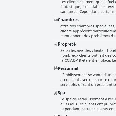
Les clients estiment que l'hôtel
familles ou une escapade romant
fantastique, formidable et avec 
depuis les balcons des chambres 
sanitaires. Cependant, certains
couper le souffle compense lar
n'étaient pas frais ou faits ma
Chambres
déjeuner et la recommandent v
offre des chambres spacieuses, 
clients apprécient particulièrem
mentionnent des problèmes d'ent
manque d'articles de toilette d
Propreté
et du manque d'insonorisation. M
Selon les avis des clients, l'hô
qualité-prix et un excellent ser
nombreux clients ont fait des c
la COVID-19 étaient en place. Le
taches sales sur les murs, des t
Personnel
notes élevées pour la propreté,
L'établissement se vante d'un pe
accueillent avec un sourire et 
serviable, offrant un excellent 
L'emplacement et la propreté de
Spa
impolis, la majorité des client
Le spa de l'établissement a reçu
réserver un séjour à l'établiss
au COVID, les clients ont pu pr
Cependant, certains clients ont
frais supplémentaires imprévus. 