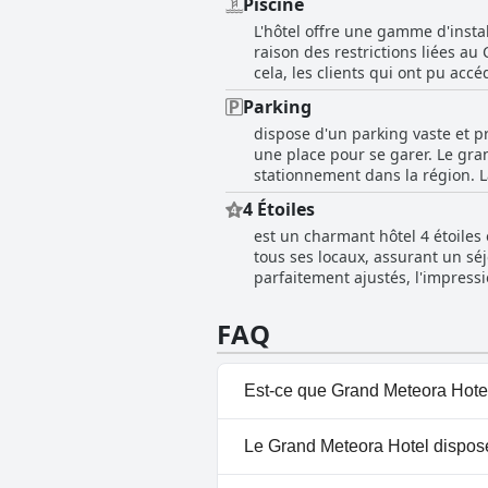
Piscine
un grand potentiel, mais il doi
L'hôtel offre une gamme d'insta
raison des restrictions liées au
cela, les clients qui ont pu acc
point fort de leur voyage. Certai
Parking
estimaient aurait dû être inclus
dispose d'un parking vaste et p
dans l'ensemble, il semble que 
une place pour se garer. Le gr
détendre et à se relaxer avec u
stationnement dans la région. L
cet hôtel des autres. Bien que 
4 Étoiles
de places sur le parking. Dans l
est un charmant hôtel 4 étoiles 
tous ses locaux, assurant un séj
parfaitement ajustés, l'impressi
qu'il aurait pu être meilleur po
piscine et il n'y avait pas de re
FAQ
traditionnels. Le personnel de l
incidents défavorables se sont p
étaient rares.
Est-ce que Grand Meteora Hotel
Oui, Grand Meteora Hotel disp
Le Grand Meteora Hotel dispose-
Chauffée, Piscine Intérieure.