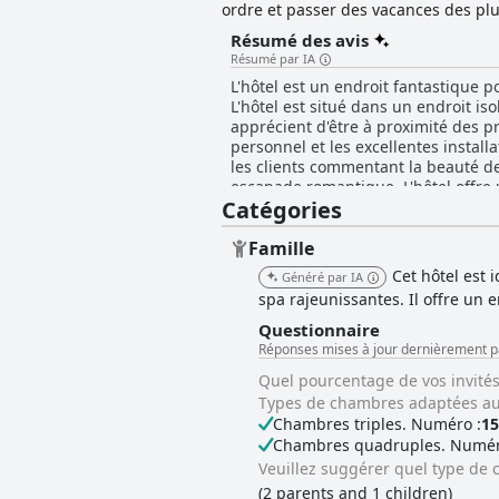
ordre et passer des vacances des plu
Résumé des avis
Résumé par IA
L'hôtel est un endroit fantastique 
L'hôtel est situé dans un endroit is
apprécient d'être à proximité des pr
personnel et les excellentes install
les clients commentant la beauté de 
escapade romantique. L'hôtel offre 
Catégories
santé respectés. Les chambres sont
confortables. L'hôtel est un excell
spa a reçu des éloges de la part de
Famille
fait de ne pas être correctement in
Cet hôtel est 
Généré par IA
atout pour ceux qui cherchent à se 
spa rajeunissantes. Il offre un 
parking ample et pratique, ce qui p
pour se garer. Dans l'ensemble, l'h
Questionnaire
installations et services dans tout 
Réponses mises à jour dernièrement 
Quel pourcentage de vos invités
Types de chambres adaptées aux
Chambres triples. Numéro :
15
Chambres quadruples. Numér
Veuillez suggérer quel type de c
(2 parents and 1 children)