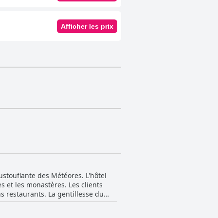
Afficher les prix
ustouflante des Météores. L'hôtel
s et les monastères. Les clients
ns restaurants. La gentillesse du
ramique exceptionnelle est
n point de départ idéal pour les