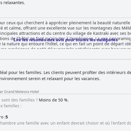
s relaxantes.
pour ceux qui cherchent à apprécier pleinement la beauté naturell
olé et calme, offrant une excellente vue sur les montagnes des Mété
incipales attractions et du centre du village de Kastraki avec ses b
ations de l'hôtel ne font qu'ajouter à l'expérience. La vue panorami
Lire les résumés des avis pour toutes les catégories
la nature qui entoure l'hôtel, ce qui en fait un point de départ id
une expérience de petit-déjeuner très satisfaisante avec beaucoup 
 spacieuses, propres et joliment décorées avec une vue imprenable
ent choix pour ceux qui recherchent un hôtel propre et bien entrete
s clients pour ses massages exceptionnels, mais certains clients on
formés de la disponibilité du spa ou des frais supplémentaires inat
idéal pour les familles. Les clients peuvent profiter des intérieurs d
détendre et à se relaxer avec une vue imprenable sur les rochers d
environnement serein et relaxant pour les vacances.
ermet aux clients d'accéder facilement aux monastères à proximité 
ôtel est un charmant hôtel 4 étoiles avec une vue magnifique sur le
l'établissement, assurant un séjour confortable et agréable.
par Grand Meteora Hotel
 sont des familles ?
Moins de 50 %.
 familles :
o :
5
hambre une famille avec un enfant devrait choisir et où l'enfant d