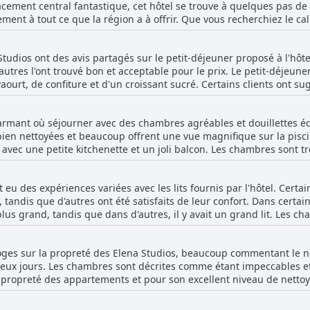
acement central fantastique, cet hôtel se trouve à quelques pas de 
ment à tout ce que la région a à offrir. Que vous recherchiez le cal
s est le lieu de séjour idéal. Avec des chambres propres et calmes 
ès votre arrivée. Alors, pourquoi attendre ? Réservez votre séjour 
 Studios ont des avis partagés sur le petit-déjeuner proposé à l'hôte
ur de Zante !
'autres l'ont trouvé bon et acceptable pour le prix. Le petit-déje
yaourt, de confiture et d'un croissant sucré. Certains clients ont su
menu tous les jours. Malgré les avis mitigés, les clients ont appréc
e de l'île grecque.
armant où séjourner avec des chambres agréables et douillettes éq
en nettoyées et beaucoup offrent une vue magnifique sur la pisci
 avec une petite kitchenette et un joli balcon. Les chambres sont tr
ant, certains clients ont trouvé les lits légèrement inconfortable
ruyante et stratégiquement située au-dessus du lit, mais certains cl
t eu des expériences variées avec les lits fournis par l'hôtel. Certa
henette était petite et manquait d'équipements de base, mais le réf
 tandis que d'autres ont été satisfaits de leur confort. Dans certai
, les chambres de l'Elena Studios sont belles, propres et valent l
lus grand, tandis que dans d'autres, il y avait un grand lit. Les c
s tranquille.
des lits faits. Quelques clients ont trouvé les matelas un peu trop
fortables et ont permis à la plupart d'entre eux de passer une bonn
loges sur la propreté des Elena Studios, beaucoup commentant le net
s deux jours. Les chambres sont décrites comme étant impeccables e
la propreté des appartements et pour son excellent niveau de netto
opre. Il y a quelques commentaires négatifs, certains clients ay
inge, mais dans l'ensemble la propreté de l'hôtel est très apprécié