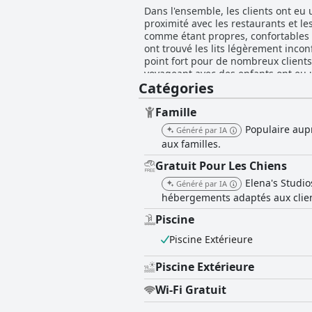
Dans l'ensemble, les clients ont eu 
proximité avec les restaurants et le
comme étant propres, confortables e
ont trouvé les lits légèrement inconf
point fort pour de nombreux clients
voyageant avec des enfants ont eu 
Catégories
été décrit comme amical, serviable 
petit-déjeuner de l'hôtel voisin, les
Famille
Populaire aupr
Généré par IA
aux familles.
Gratuit Pour Les Chiens
Elena's Studi
Généré par IA
hébergements adaptés aux clien
Piscine
Piscine Extérieure
Piscine Extérieure
Wi-Fi Gratuit