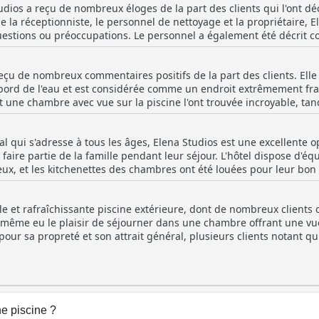
udios a reçu de nombreux éloges de la part des clients qui l'ont d
ue la réceptionniste, le personnel de nettoyage et la propriétaire, E
uestions ou préoccupations. Le personnel a également été décrit 
. Malgré quelques incidents isolés où certains clients ont trouvé 
orité des clients ont trouvé le personnel fantastique et beaucoup s
reçu de nombreux commentaires positifs de la part des clients. Elle
lacement de l'hôtel, la propreté et la belle piscine ont également 
ord de l'eau et est considérée comme un endroit extrêmement frai
t une chambre avec vue sur la piscine l'ont trouvée incroyable, tan
et un plus. Bien que la piscine ferme à 19h00, de nombreux clients
 à la piscine voisine comme un atout supplémentaire. La piscine e
al qui s'adresse à tous les âges, Elena Studios est une excellente 
. Des chaises longues et des parasols sont à la disposition des clie
 faire partie de la famille pendant leur séjour. L'hôtel dispose d'é
ommentaire mentionne qu'ils partagent la même piscine avec deux a
ux, et les kitchenettes des chambres ont été louées pour leur bon
ent spécifiquement la propreté des chambres et les mesures antis
emplacement de l'hôtel a également été noté comme étant à la fois 
a Studios est un bel espace pour se détendre et se rafraîchir penda
it noté qu'il n'y avait pas d'activités spécifiques pour les enfants, 
e et rafraîchissante piscine extérieure, dont de nombreux clients o
des enfants. De plus, certains clients ont noté qu'ils ont pu quitter
 même eu le plaisir de séjourner dans une chambre offrant une vue 
er de leurs vacances en famille.
ur sa propreté et son attrait général, plusieurs clients notant qu'
né qu'il avait accès à la piscine d'une propriété voisine, ce qui a a
uhaité que la piscine reste ouverte un peu plus tard, d'autres ont
s calme. De plus, la piscine de l'hôtel et les jardins environnant
e, la piscine des Elena Studios est un point fort pour de nombreux 
able.
e piscine ?