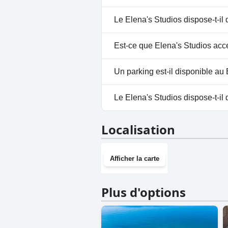
Oui, Elena's Studios dispose d
Le Elena's Studios dispose-t-il 
Non, il n'y a pas de spa à Elena
Est-ce que Elena's Studios acc
Non, Elena's Studios n'accepte
Un parking est-il disponible au
Non, il n'y a pas de parking à 
Le Elena's Studios dispose-t-il 
Non, Elena's Studios n'a pas de
Localisation
Afficher la carte
Plus d'options