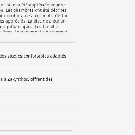
de l'hôtel a été appréciée pour sa
ion. Les chambres ont été décrites
ur confortable aux clients. Certains
rès appréciés. La piscine a été un
es pittoresques. Les familles
s âges. Le personnel a également
s. Malgré des avis mitigés sur le
 des studios confortables adaptés
 à Zakynthos, offrant des