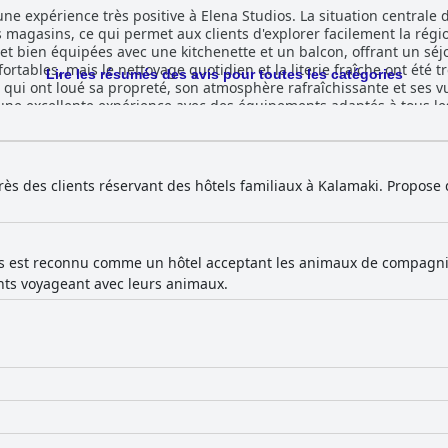
une expérience très positive à Elena Studios. La situation centrale 
s magasins, ce qui permet aux clients d'explorer facilement la rég
t bien équipées avec une kitchenette et un balcon, offrant un séjo
ortables, mais le nettoyage quotidien et la literie fraîche ont été t
Lire les résumés des avis pour toutes les catégories
 qui ont loué sa propreté, son atmosphère rafraîchissante et ses vu
une excellente expérience avec des équipements adaptés à tous le
et communicatif, beaucoup se surpassant pour le confort des client
 clients ont apprécié la qualité générale et l'ambiance de l'hôtel.
ès des clients réservant des hôtels familiaux à Kalamaki. Propose
os est reconnu comme un hôtel acceptant les animaux de compagnie
ts voyageant avec leurs animaux.