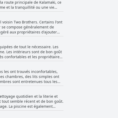
la route principale de Kalamaki, ce
me et la tranquillité ou une vie
et un personnel accueillant, vous
à l'Elena Studios dès aujourd'hui et
l voisin Two Brothers. Certains l'ont
uner se compose généralement de
ggéré aux propriétaires d'ajouter
ié la qualité générale et l'ambiance
uipées de tout le nécessaire. Les
ne. Les intérieurs sont de bon goût
ès confortables et les propriétaires
s avec des matelas minces et usés.
ients ont préféré dormir avec la
ins les ont trouvés inconfortables,
rigérateur était efficace et propre.
nes chambres, des lits simples ont
e prix. L'emplacement est
hambres sont entretenues tous les
 durs à leur goût, mais dans
e nuit de sommeil.
toyage quotidien et la literie et
t tout semble récent et de bon goût.
yage. La piscine est également
ant eu des problèmes avec le
e.