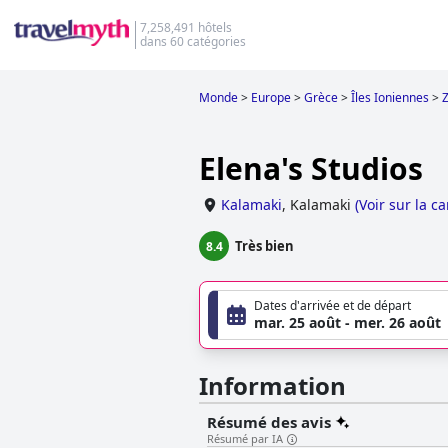
7,258,491 hôtels
dans 60 catégories
Monde
>
Europe
>
Grèce
>
Îles Ioniennes
>
Elena's Studios
Kalamaki
,
Kalamaki
(
Voir sur la ca
Très bien
8.4
Dates d'arrivée et de départ
mar. 25 août - mer. 26 août
Information
Résumé des avis
Résumé par IA