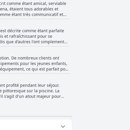
écrit comme étant amical, serviable
lena, étaient tous adorables et
comme étant très communicatif et
certains membres du personnel
e sont surpassés pour assurer un
 est décrite comme étant parfaite
été notés comme des points positifs.
s et rafraîchissant pour se
dis que d'autres l'ont simplement
 ont apprécié l'espace piscine et
st également décrite comme une
option. De nombreux clients ont
nts. Il y a deux piscines disponibles
quipements pour les jeunes enfants,
utres complexes de studios.
 équipement, ce qui est parfait pour
eptiques prises par l'hôtel. Dans
calme et proche d'une route
nt les vacances.
le consensus général était positif
nt profité pendant leur séjour.
 l'hôtel plus tard, ce qui leur a
pittoresque sur la piscine. La
il s'agit d'un atout majeur pour
jouté au plaisir de son séjour. Alors
 apprécié l'heure de fermeture
s ont été décrits comme beaux et
clients à la recherche d'un lieu de