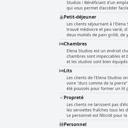
Studios ! Bénéficiant d'un empl
qui vous permet d'accéder facile
nocturne animée, l'Elena Studio
Petit-déjeuner
vous sentirez comme chez vous d
Les clients séjournant à l'Elena
commencez à explorer le meille
trouvé médiocre et peu varié, d
deux moitiés de pain grillé, de 
plus d'options et de changer le 
Chambres
de l'hôtel, ainsi que l'atmosphèr
Elena Studios est un endroit ch
chambres sont impeccables et bi
et les studios sont bien équipés
les gardent très propres. Cepend
Lits
L'unité de climatisation était b
Les clients de l'Elena Studios on
porte du balcon ouverte. La kitc
voire "durs comme de la pierre",
Malgré quelques défauts mineurs
été poussés pour former un lit p
également excellent, central mai
jours avec des draps propres et 
Propreté
l'ensemble, les lits étaient con
Les clients ne tarissent pas d'é
les serviettes fraîches tous le
Le personnel est félicité pour 
décrite comme incroyablement pr
Personnel
nettoyage et le changement de l