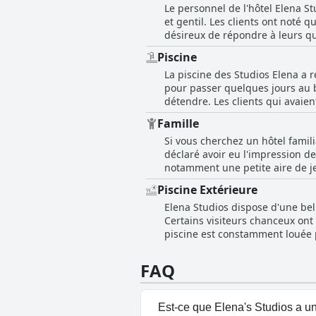
Le personnel de l'hôtel Elena St
et gentil. Les clients ont noté q
désireux de répondre à leurs q
soucieux du confort des clients
Piscine
moins réactifs, l'écrasante maj
La piscine des Studios Elena a 
séjour agréable. En outre, l'emp
pour passer quelques jours au b
détendre. Les clients qui avaien
décrite comme agréable, propre 
Famille
certains ont mentionné l'accès
Si vous cherchez un hôtel famili
oasis de paix et de grande taille
déclaré avoir eu l'impression de
pour les clients, bien qu'un c
notamment une petite aire de je
Certains commentaires mentionn
les familles avec des bébés. L'
l'ensemble, la piscine des Elen
Piscine Extérieure
principale. Bien qu'un critique a
Elena Studios dispose d'une bell
pour les familles voyageant avec 
Certains visiteurs chanceux ont
laissé plus de temps pour profit
piscine est constamment louée po
l'hôtel. Un client a même mention
que certains clients auraient so
FAQ
précoce pour une atmosphère plu
bien entretenus. Dans l'ensembl
vacances rafraîchissant et agré
Est-ce que Elena's Studios a un