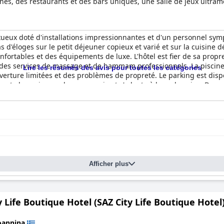
nes, des restaurants et des bars uniques, une salle de jeux ultra
que garantit des vitesses d'accès rapides à Internet, tandis que l'hosp
eurs. Les clients peuvent apprécier l'ambiance méditerranéenne d
eunissants du spa Dodoni.
xueux doté d'installations impressionnantes et d'un personnel symp
pas d'éloges sur le petit déjeuner copieux et varié et sur la cuisine
fortables et des équipements de luxe. L'hôtel est fier de sa propr
 des services de massage et de hammam professionnels. La piscine
Lire les résumés des avis pour toutes les catégories
uverture limitées et des problèmes de propreté. Le parking est dis
 accepte les animaux de compagnie et s'adapte à leurs besoins. Dans 
tallations exceptionnelles.
Afficher plus
y Life Boutique Hotel (SAZ City Life Boutique Hotel
oannina