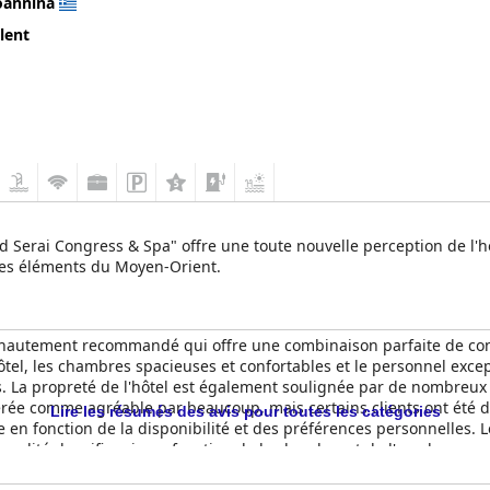
oannina
lent
nd Serai Congress & Spa" offre une toute nouvelle perception de l'ho
c des éléments du Moyen-Orient.
hautement recommandé qui offre une combinaison parfaite de confo
tel, les chambres spacieuses et confortables et le personnel excep
s. La propreté de l'hôtel est également soulignée par de nombreux c
e comme agréable par beaucoup, mais certains clients ont été déçus
Lire les résumés des avis pour toutes les catégories
e en fonction de la disponibilité et des préférences personnelles. 
 qualité du wifi varie en fonction de la chambre et de l'emplacement 
x abordable.