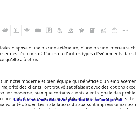
+3
toiles dispose d'une piscine extérieure, d'une piscine intérieure ch
iser des réunions d'affaires ou d'autres types d'événements dans l
e qu'elle a à offrir.
t un hôtel moderne et bien équipé qui bénéficie d'un emplacement 
 majorité des clients l'ont trouvé satisfaisant avec des options ex
bilier moderne, bien que certains clients aient signalé des probl
 propreté et offre un séjour confortable et agréable à ses clients. 
Lire les résumés des avis pour toutes les catégories
et sa volonté d'aider. Les installations du spa sont impressionnantes
 aspects. Les piscines intérieure et extérieure sont un point fort p
ses places de parking gratuites, sans que personne ne s'en plaigne.
el 4 étoiles avec des chambres confortables, un bon petit déjeuner