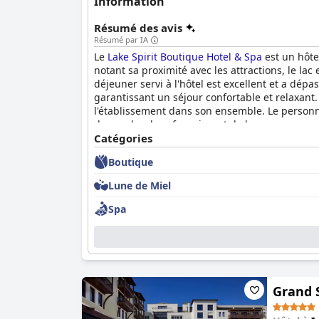
Information
Résumé des avis
Résumé par IA
Le
Lake Spirit Boutique Hotel & Spa
est un hôtel
notant sa proximité avec les attractions, le lac 
déjeuner servi à l'hôtel est excellent et a dép
garantissant un séjour confortable et relaxant.
l'établissement dans son ensemble. Le person
demandes, leur fournissant de bonnes recommand
chaleureuse, leur excellent service et leur désir
Catégories
Boutique
Lune de Miel
Spa
Grand 