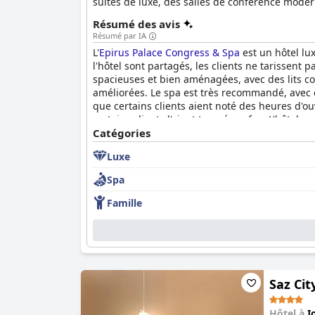
suites de luxe, des salles de conférence moder
piscine d'hôtel de la ville. Le Wi-Fi à fibre opti
Résumé des avis
répond aux besoins de tous les types de voyag
Résumé par IA
du restaurant et bar Le Bistro et les soins raj
L'
Epirus Palace Congress & Spa
est un hôtel lu
l'hôtel sont partagés, les clients ne tarissent 
spacieuses et bien aménagées, avec des lits con
améliorées. Le spa est très recommandé, avec
que certains clients aient noté des heures d'o
certains clients l'aient trouvé confus. L'hôtel
un hôtel luxueux et agréable à vivre, doté d'ins
Catégories
Luxe
Spa
Famille
Saz Cit
Hôtel à
I