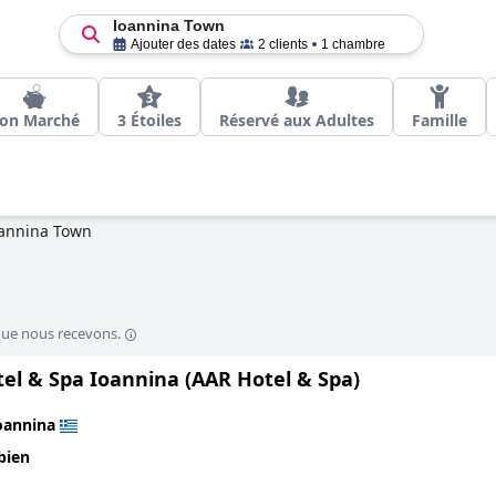
Ioannina Town
Ajouter des dates
2 clients
1 chambre
on Marché
3 Étoiles
Réservé aux Adultes
Famille
annina Town
que nous recevons.
el & Spa Ioannina (AAR Hotel & Spa)
oannina
bien