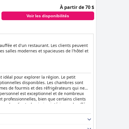
À partir de 70 $
Voir les disponibilités
auffée et d'un restaurant. Les clients peuvent
es salles modernes et spacieuses de l'hôtel et
idéal pour explorer la région. Le petit
ceptionnelles disponibles. Les chambres sont
èmes de fourmis et des réfrigérateurs qui ne
Le personnel est exceptionnel et de nombreux
 et professionnelles, bien que certains clients
our les clients, la piscine intérieure chauffée
 Dans l'ensemble, l'
Aar Hotel & Spa Ioannina
 et d'excellents équipements.