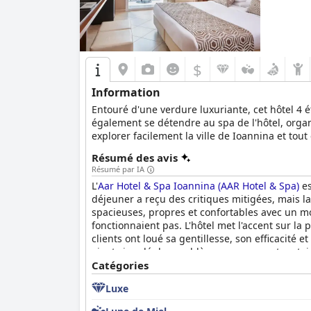
$
Information
Entouré d'une verdure luxuriante, cet hôtel 4 é
également se détendre au spa de l'hôtel, organ
explorer facilement la ville de Ioannina et tout c
Résumé des avis
Résumé par IA
L'
Aar Hotel & Spa Ioannina (AAR Hotel & Spa)
es
déjeuner a reçu des critiques mitigées, mais la
spacieuses, propres et confortables avec un mo
fonctionnaient pas. L'hôtel met l'accent sur la
clients ont loué sa gentillesse, son efficacité 
aient signalé des problèmes concernant certains
étant exceptionnelle. L'hôtel offre de nombreu
Catégories
(AAR Hotel & Spa)
répond aux attentes d'un hôt
Luxe