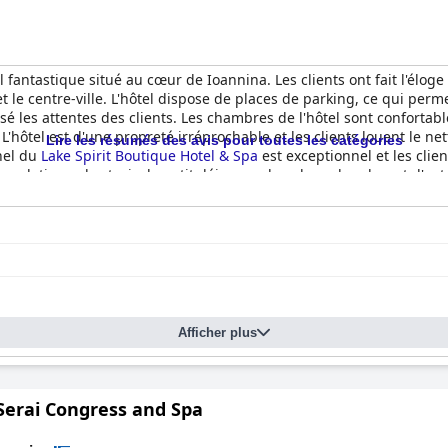
 fantastique situé au cœur de Ioannina. Les clients ont fait l'élog
et le centre-ville. L'hôtel dispose de places de parking, ce qui permet
assé les attentes des clients. Les chambres de l'hôtel sont conforta
 L'hôtel est d'une propreté irréprochable et les clients louent le 
Lire les résumés des avis pour toutes les catégories
nel du
Lake Spirit Boutique Hotel & Spa
est exceptionnel et les clien
ations, des taxis, le petit déjeuner dans leur chambre et d'autre
 d'aider, le
Lake Spirit Boutique Hotel & Spa
fera revenir les client
Afficher plus
Serai Congress and Spa