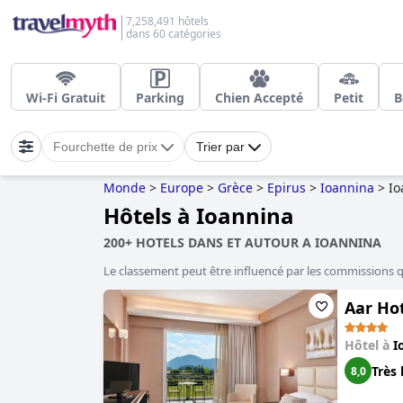
7,258,491 hôtels
dans 60 catégories
Wi-Fi Gratuit
Parking
Chien Accepté
Petit
B
Fourchette de prix
Trier par
Monde
>
Europe
>
Grèce
>
Epirus
>
Ioannina
>
Io
Hôtels à Ioannina
200+ HOTELS DANS ET AUTOUR A IOANNINA
Le classement peut être influencé par les commissions 
Aar Hot
Hôtel à
I
Très 
8,0