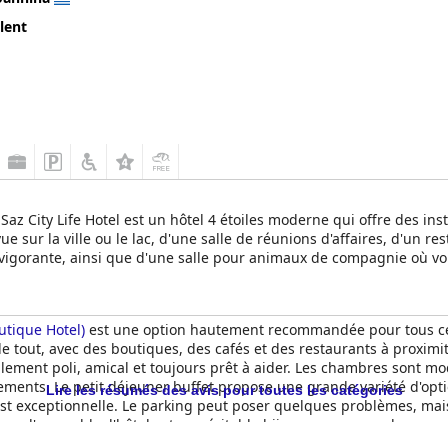
lent
 Saz City Life Hotel est un hôtel 4 étoiles moderne qui offre des inst
e sur la ville ou le lac, d'une salle de réunions d'affaires, d'un r
evigorante, ainsi que d'une salle pour animaux de compagnie où v
outique Hotel)
est une option hautement recommandée pour tous ceux
 tout, avec des boutiques, des cafés et des restaurants à proximité.
lement poli, amical et toujours prêt à aider. Les chambres sont m
ipements. Le petit déjeuner buffet propose une grande variété d'op
Lire les résumés des avis pour toutes les catégories
 est exceptionnelle. Le parking peut poser quelques problèmes, mais
s l'ensemble, l'hôtel est un véritable bijou, avec un emplacement