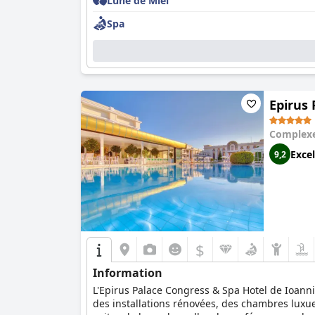
Lune de Miel
Spa
Epirus
Complexe
Excel
9,2
$
Information
L'Epirus Palace Congress & Spa Hotel de Ioannin
des installations rénovées, des chambres luxu