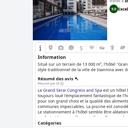
Hôtel à
I
Excel
9,0
$
Information
Situé sur un terrain de 13 000 m², l'hôtel "Gra
style traditionnel de la ville de Ioannina ave
Résumé des avis
Résumé par IA
Le
Grand Serai Congress and Spa
est un hôtel 
toujours loué l'emplacement fantastique de l'hô
pour son grand choix et la qualité des aliment
communes impeccables. La piscine est considéré
Le stationnement à l'hôtel semble être aléatoir
confort et leurs oreillers moelleux. Bien que la
exceptionnel avec une touche de luxe à un pri
Catégories