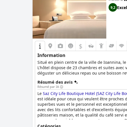
Excel
9,2
$
Information
Situé en plein centre de la ville de Ioannina, le
L'hôtel dispose de 23 chambres et suites avec vu
déguster un délicieux repas ou une boisson r
quatre pattes.
Résumé des avis
Résumé par IA
Le
Saz City Life Boutique Hotel (SAZ City Life B
est idéale pour ceux qui veulent être proches de
superbes vues et le personnel est exceptionnel
avec des lits confortables et d'excellents équ
pâtisseries maison, et la qualité du café servi
personnel serviable compensent ce manque. Dan
spacieuses.
Catégories