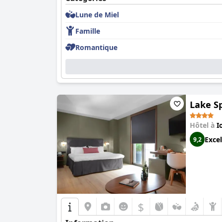
Lune de Miel
Famille
Romantique
Lake Sp
Hôtel à
I
Excel
9,2
$