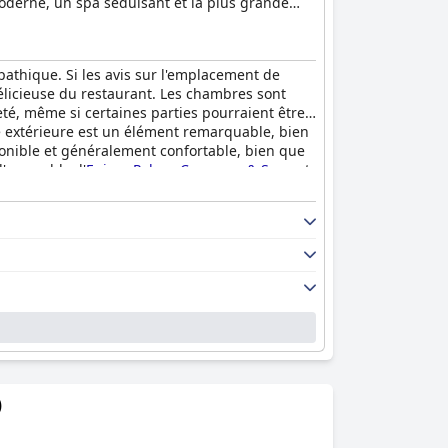
moderne, un spa séduisant et la plus grande
italité de l'hôtel, dans le style de l'Épire,
u restaurant Orange Grove, le menu inventif
athique. Si les avis sur l'emplacement de
 délicieuse du restaurant. Les chambres sont
eté, même si certaines parties pourraient être
 extérieure est un élément remarquable, bien
ponible et généralement confortable, bien que
l'ensemble, l'
Epirus Palace Congress & Spa
est
)