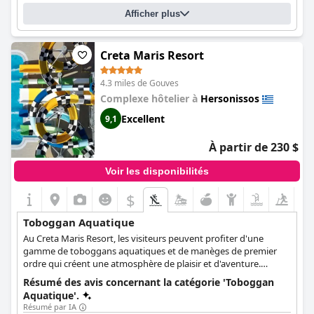
Afficher plus
Creta Maris Resort
4.3 miles de Gouves
Complexe hôtelier à
Hersonissos
Excellent
9,1
À partir de 230 $
Voir les disponibilités
$
Toboggan Aquatique
Au Creta Maris Resort, les visiteurs peuvent profiter d'une
gamme de toboggans aquatiques et de manèges de premier
ordre qui créent une atmosphère de plaisir et d'aventure.
Chaque toboggan est méticuleusement conçu, offrant un
Résumé des avis concernant la catégorie 'Toboggan
voyage exaltant de chutes abruptes et de virages rapides,
Aquatique'.
culminant dans une éclaboussure rafraîchissante dans la piscine
Résumé par IA