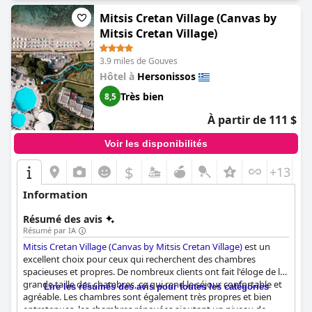
visiteurs dans les eaux bleues et fraîches de la piscine en
Mitsis Cretan Village (Canvas by
contrebas. Les trois toboggans verts à grande vitesse, conçus
spécialement pour les enfants d'une taille minimale de 1,20 m,
Mitsis Cretan Village)
sont les véritables attractions. Chaque saut dans ces toboggans
amusants est garanti pour créer des éclaboussures,
3.9 miles de Gouves
garantissant une expérience aquatique inoubliable pour tous.
Hôtel à
Hersonissos
La piscine fraîche attend au fond, offrant une oasis invitante aux
nageurs après leur descente palpitante des toboggans. Ce
Très bien
8,5
mélange dynamique de toboggans aquatiques exaltants et de
À partir de 111 $
baignades rafraîchissantes est l'un des éléments qui font de
l'Arina Beach Resort une destination de choix pour les familles.
Voir les disponibilités
$
+13
Information
Résumé des avis
Résumé par IA
Mitsis Cretan Village (Canvas by Mitsis Cretan Village)
est un
excellent choix pour ceux qui recherchent des chambres
spacieuses et propres. De nombreux clients ont fait l'éloge de la
grande taille des chambres, ce qui rend le séjour confortable et
Lire les résumés des avis pour toutes les catégories
agréable. Les chambres sont également très propres et bien
entretenues, les chambres rénovées ajoutant un niveau de