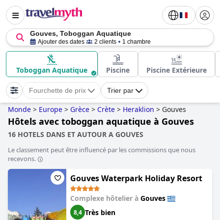
Gouves, Toboggan Aquatique
Ajouter des dates
2 clients
1 chambre
Toboggan Aquatique
Piscine
Piscine Extérieure
Fourchette de prix
Trier par
Monde
>
Europe
>
Grèce
>
Crète
>
Heraklion
>
Gouves
Hôtels avec toboggan aquatique à Gouves
16 HOTELS DANS ET AUTOUR A GOUVES
Le classement peut être influencé par les commissions que nous
recevons.
Gouves Waterpark Holiday Resort
Complexe hôtelier à
Gouves
Très bien
8,4