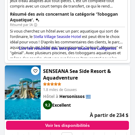
jeux d'eau adaptés aux tout-petits. C'est un complexe tout
compris avec un court temps de transfert, ce qui le rend
pratique pour les familles avec de jeunes enfants.
Résumé des avis concernant la catégorie 'Toboggan
Aquatique'.
Résumé par IA
Si vous cherchez un hôtel avec un parc aquatique qui sort de
l'ordinaire, le
Stella Village Seaside Hotel
est peut-être le choix
idéal pour vous ! D'après les commentaires des clients, le parc
aquatique de cet hôtel est "exceptionnel", "génial", "énorme" et
Lire les résumés des avis pour toutes les catégories
"génial". Avec plusieurs piscines, des toboggans aquatiques et
même des snacks, c'est une expérience "amusante" pour les
enfants comme pour les adultes. Le parc est une "attraction de
premier plan" qui offre un "divertissement sans fin" aux familles,
SENSEANA Sea Side Resort &
ainsi que d'autres activités telles que la mini-discothèque,
Aquadventure
l'équitation et la peinture sur visage. Bien que certains
nouveaux toboggans n'aient pas encore été ouverts lors du
1.8 miles de Gouves
séjour de certains visiteurs, ces derniers ont souligné que les
toboggans et les piscines existants sont "déroutants". Ce qui est
Hôtel à
Hersonissos
encore mieux, c'est que l'accès au parc aquatique est gratuit
Excellent
9,2
pour les clients de l'hôtel. Dans l'ensemble, cet hôtel est un
paradis aquatique à ne pas manquer !
À partir de 234 $
Voir les disponibilités