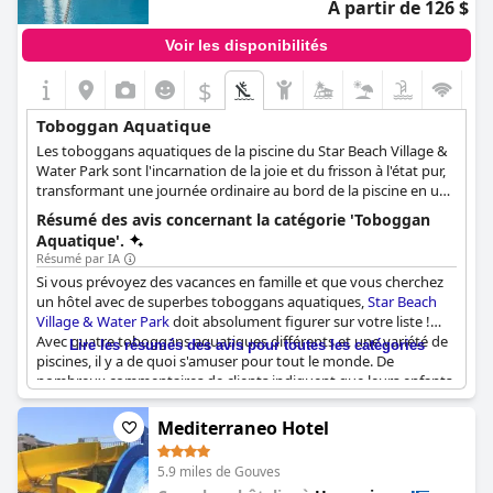
À partir de 126 $
Voir les disponibilités
$
Toboggan Aquatique
Les toboggans aquatiques de la piscine du Star Beach Village &
Water Park sont l'incarnation de la joie et du frisson à l'état pur,
transformant une journée ordinaire au bord de la piscine en une
escapade passionnante. Des toboggans à grande vitesse avec
Résumé des avis concernant la catégorie 'Toboggan
des descentes abruptes qui font battre le cœur aux toboggans
Aquatique'.
plus doux qui offrent une descente tranquille, il y en a pour tous
Résumé par IA
les goûts. Le parc dispose également d'un bateau pirate, avec
Si vous prévoyez des vacances en famille et que vous cherchez
ses propres toboggans, qui combine l'excitation du jeu
un hôtel avec de superbes toboggans aquatiques,
Star Beach
imaginatif avec le frisson de la glissade dans la piscine fraîche et
Village & Water Park
doit absolument figurer sur votre liste !
accueillante. Chaque descente de ces toboggans provoque non
Avec quatre toboggans aquatiques différents et une variété de
Lire les résumés des avis pour toutes les catégories
seulement des rires et des cris de joie, mais aussi l'envie de
piscines, il y a de quoi s'amuser pour tout le monde. De
remonter et de recommencer. Que vous soyez à la recherche
nombreux commentaires de clients indiquent que leurs enfants
d'une poussée d'adrénaline ou d'une expérience plus douce, les
ont adoré les toboggans aquatiques et les parcs d'attractions,
toboggans aquatiques du Star Beach Village & Water Park vous
tandis que les parents ont apprécié la multitude d'installations
Mediterraneo Hotel
promettent une expérience inoubliable.
et d'activités disponibles pour les enfants. Que vous jouiez au
volley-ball aquatique, que vous nagiez dans l'une des
5.9 miles de Gouves
nombreuses piscines ou que vous vous détendiez simplement