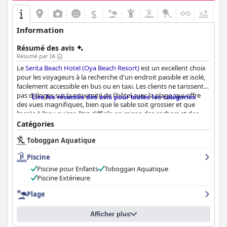
$
Information
Résumé des avis
Résumé par IA
Le
Serita Beach Hotel (Oya Beach Resort)
est un excellent choix
pour les voyageurs à la recherche d'un endroit paisible et isolé,
facilement accessible en bus ou en taxi. Les clients ne tarissent
pas d'éloges sur la proximité de l'hôtel avec la plage, qui offre
Lire les résumés des avis pour toutes les catégories
des vues magnifiques, bien que le sable soit grossier et que
l'accès à l'eau puisse être difficile en raison des rochers et des
algues. La restauration de l'hôtel reçoit des critiques positives,
Catégories
en particulier le petit déjeuner, qui offre une bonne variété et
Toboggan Aquatique
des options pour tous. L'offre de restauration tout compris
pourrait être améliorée en proposant plus de variété et de
Piscine
boissons non alcoolisées au déjeuner et au dîner, mais le
personnel est sympathique et arrangeant, ce qui rend
Piscine pour Enfants
Toboggan Aquatique
l'expérience agréable. Les chambres de l'hôtel sont bien
Piscine Extérieure
entretenues et, bien que certains clients aient rencontré des
Plage
problèmes d'équipements obsolètes et de bruit, le personnel
s'est montré serviable et arrangeant. L'hôtel est réputé pour ses
conditions d'hygiène, l'amabilité de son personnel et son
Afficher plus
professionnalisme. La piscine est également un point fort pour