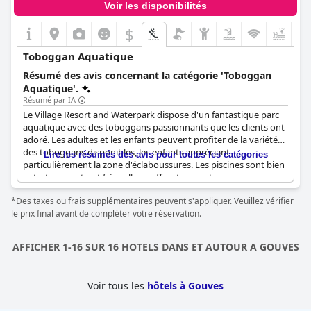
combinent des éléments d'excitation et de relaxation et forment
Voir les disponibilités
un mélange parfait qui reflète l'ambiance unique de l'hôtel,
servant de havre de plaisir et de loisir pour tous les esprits en
$
quête d'amusement.
Toboggan Aquatique
Résumé des avis concernant la catégorie 'Toboggan
Aquatique'.
Résumé par IA
Le Village Resort and Waterpark dispose d'un fantastique parc
aquatique avec des toboggans passionnants que les clients ont
adoré. Les adultes et les enfants peuvent profiter de la variété
des toboggans disponibles, les enfants appréciant
Lire les résumés des avis pour toutes les catégories
particulièrement la zone d'éclaboussures. Les piscines sont bien
entretenues et ont fière allure, offrant un vaste espace pour se
détendre et s'amuser. Bien qu'il y ait eu quelques inquiétudes
*Des taxes ou frais supplémentaires peuvent s'appliquer. Veuillez vérifier
concernant la sécurité, le personnel de l'hôtel ne contrôlant pas
le prix final avant de compléter votre réservation.
le flux d'enfants, les accidents n'ont pas été fréquents.
Cependant, les clients ont été déçus que les toboggans
aquatiques et la piscine pour enfants ferment assez tôt, à 17
AFFICHER 1-16 SUR 16 HOTELS DANS ET AUTOUR A GOUVES
heures. Dans l'ensemble, la piscine de cet hôtel avec son
toboggan aquatique est un point fort du séjour.
Voir tous les
hôtels à Gouves