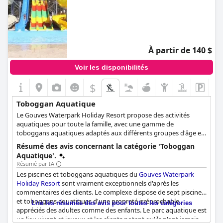
À partir de 140 $
Voir les disponibilités
$
Toboggan Aquatique
Le Gouves Waterpark Holiday Resort propose des activités
aquatiques pour toute la famille, avec une gamme de
toboggans aquatiques adaptés aux différents groupes d'âge et
de taille. Six grands toboggans aquatiques attirent les
Résumé des avis concernant la catégorie 'Toboggan
personnes âgées de huit ans et plus et mesurant au moins 1,20
Aquatique'.
m de haut. Ces toboggans constituent une aventure palpitante
Résumé par IA
pour les plus audacieux, chaque descente offrant un plongeon
Les piscines et toboggans aquatiques du
Gouves Waterpark
unique dans la piscine. Pour les plus jeunes, âgés de 2 à 8 ans,
Holiday Resort
sont vraiment exceptionnels d'après les
des jouets et des toboggans aquatiques ont été spécialement
commentaires des clients. Le complexe dispose de sept piscines
conçus. Ces équipements adaptés aux enfants sont parfaits
et toboggans aquatiques d'une propreté irréprochable,
Lire les résumés des avis pour toutes les catégories
pour des jeux d'eau sûrs et excitants, permettant à tous les
appréciés des adultes comme des enfants. Le parc aquatique est
membres de la famille de profiter des joies de la glisse et de
un lieu vivant et joyeux et les clients notent qu'ils n'ont jamais
l'éclaboussure dans cette station balnéaire grecque baignée de