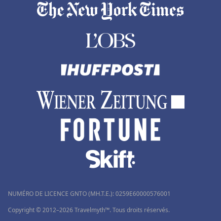
NUMÉRO DE LICENCE GNTO (MH.T.E.): 0259Ε60000576001
Copyright © 2012–2026 Travelmyth™. Tous droits réservés.