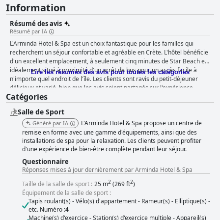
Information
Résumé des avis
Résumé par IA
L'Arminda Hotel & Spa est un choix fantastique pour les familles qui
recherchent un séjour confortable et agréable en Crète. L'hôtel bénéficie
d'un excellent emplacement, à seulement cinq minutes de Star Beach et
idéalement situé à proximité d'un arrêt de bus pour un accès facile à
Lire les résumés des avis pour toutes les catégories
n'importe quel endroit de l'île. Les clients sont ravis du petit-déjeuner
délicieux et varié, bien que les avis soient partagés sur l'expérience
Catégories
culinaire. Les chambres récemment rénovées, spacieuses et bien
décorées sont propres et confortables, avec un personnel amical et
Salle de Sport
réactif. L'hôtel est également idéal pour les familles avec diverses
activités, notamment un excellent espace spa, plusieurs piscines et un
L'Arminda Hotel & Spa propose un centre de
Généré par IA
accès facile à plusieurs plages. L'hôtel accorde la priorité à la sécurité et
remise en forme avec une gamme d'équipements, ainsi que des
assure la présence de sauveteurs et d'une surveillance, ce qui en fait un
installations de spa pour la relaxation. Les clients peuvent profiter
d'une expérience de bien-être complète pendant leur séjour.
excellent choix pour les familles multigénérationnelles. Dans l'ensemble,
l'Arminda Hotel & Spa est un excellent hôtel quatre étoiles qui se
Questionnaire
surpasse pour ses clients.
Réponses mises à jour dernièrement par Arminda Hotel & Spa
2
2
Taille de la salle de sport :
25 m
(269 ft
)
Équipement de la salle de sport :
Tapis roulant(s) - Vélo(s) d'appartement - Rameur(s) - Elliptique(s) -
etc. Numéro :
4
Machine(s) d'exercice - Station(s) d'exercice multiple - Appareil(s)