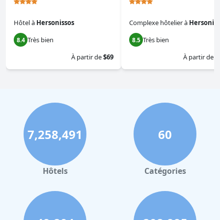
Hôtel
à
Hersonissos
Complexe hôtelier
à
Hersoniss
Très bien
Très bien
8.4
8.5
À partir de
$69
À partir de
$
7,258,491
60
Hôtels
Catégories