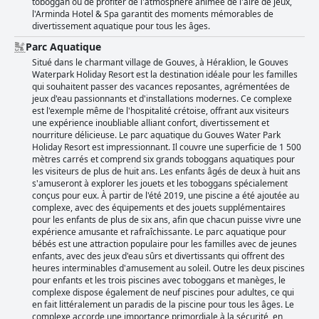
toboggan ou de profiter de l'atmosphère animée de l'aire de jeux,
l'Arminda Hotel & Spa garantit des moments mémorables de
divertissement aquatique pour tous les âges.
Parc Aquatique
Situé dans le charmant village de Gouves, à Héraklion, le Gouves
Waterpark Holiday Resort est la destination idéale pour les familles
qui souhaitent passer des vacances reposantes, agrémentées de
jeux d'eau passionnants et d'installations modernes. Ce complexe
est l'exemple même de l'hospitalité crétoise, offrant aux visiteurs
une expérience inoubliable alliant confort, divertissement et
nourriture délicieuse. Le parc aquatique du Gouves Water Park
Holiday Resort est impressionnant. Il couvre une superficie de 1 500
mètres carrés et comprend six grands toboggans aquatiques pour
les visiteurs de plus de huit ans. Les enfants âgés de deux à huit ans
s'amuseront à explorer les jouets et les toboggans spécialement
conçus pour eux. À partir de l'été 2019, une piscine a été ajoutée au
complexe, avec des équipements et des jouets supplémentaires
pour les enfants de plus de six ans, afin que chacun puisse vivre une
expérience amusante et rafraîchissante. Le parc aquatique pour
bébés est une attraction populaire pour les familles avec de jeunes
enfants, avec des jeux d'eau sûrs et divertissants qui offrent des
heures interminables d'amusement au soleil. Outre les deux piscines
pour enfants et les trois piscines avec toboggans et manèges, le
complexe dispose également de neuf piscines pour adultes, ce qui
en fait littéralement un paradis de la piscine pour tous les âges. Le
complexe accorde une importance primordiale à la sécurité, en