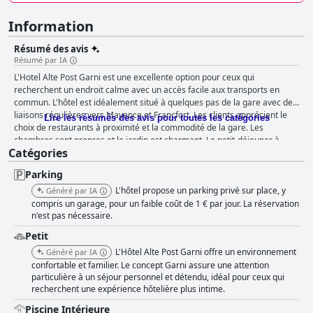
Information
Résumé des avis
Résumé par IA
L'Hotel Alte Post Garni est une excellente option pour ceux qui
recherchent un endroit calme avec un accès facile aux transports en
commun. L'hôtel est idéalement situé à quelques pas de la gare avec des
liaisons régulières vers Mayence et Francfort. Les clients apprécient le
Lire les résumés des avis pour toutes les catégories
choix de restaurants à proximité et la commodité de la gare. Les
chambres sont propres et le jardin est charmant. Le petit-déjeuner à
Catégories
l'Hotel Alte Post Garni est délicieux, varié et copieux, avec un large choix
disponible au buffet et des options de petit-déjeuner classiques
Parking
proposées. Le personnel est exceptionnel, de nombreux clients louant
leur hospitalité et leur gentillesse. Ils sont amicaux, serviables et
L'hôtel propose un parking privé sur place, y
Généré par IA
arrangeants, prêts à se surpasser pour assurer votre confort. Une
compris un garage, pour un faible coût de 1 € par jour. La réservation
attention particulière aux détails est également notée, les employés se
n'est pas nécessaire.
mettant en quatre pour répondre aux besoins des clients. Dans
Petit
l'ensemble, l'Hotel Alte Post Garni offre tout ce dont vous avez besoin
L'Hôtel Alte Post Garni offre un environnement
Généré par IA
pour un séjour confortable avec un service client exceptionnel.
confortable et familier. Le concept Garni assure une attention
particulière à un séjour personnel et détendu, idéal pour ceux qui
recherchent une expérience hôtelière plus intime.
Piscine Intérieure