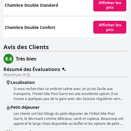
Afficher les
Chambre Double Standard
prix
Afficher les
Chambre Double Confort
prix
Avis des Clients
8.6
Très bien
Résumé des Évaluations
Résumé par IA
Localisation
Si vous recherchez un endroit calme avec un accès facile aux
transports, l'Hotel Alte Post Garni est une excellente option. Il se
trouve à quelques pas de la gare avec des liaisons régulières vers
Mayence et Francfort. Que vous fassiez du vélo sur la piste cyclable
Petit-déjeuner
du Main ou que vous exploriez le centre-ville, l'emplacement est
idéal. Les clients apprécient la proximité de la gare et le choix de
Les clients ont fait l'éloge du petit-déjeuner de l'Hôtel Alte Post
restaurants à proximité. Bien qu'il s'agisse d'un hôtel modeste, il
Garni, le décrivant comme délicieux, varié et copieux. Beaucoup ont
offre tout ce dont vous avez besoin pour un séjour confortable. Les
apprécié le large choix disponible au buffet et les options de petit-
chambres sont propres et le jardin est charmant. Un parking est
déjeuner classiques proposées. Le petit-déjeuner a été décrit