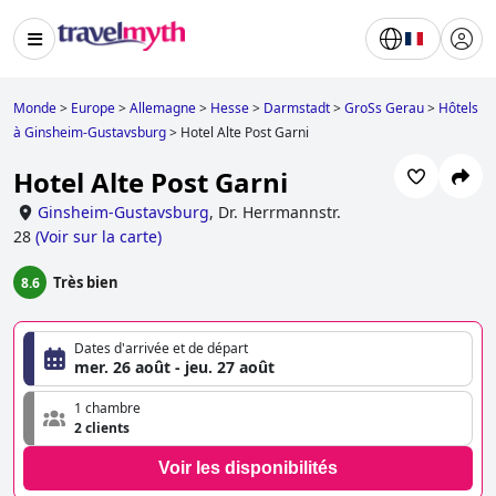
Monde
>
Europe
>
Allemagne
>
Hesse
>
Darmstadt
>
GroSs Gerau
>
Hôtels
à Ginsheim-Gustavsburg
>
Hotel Alte Post Garni
Hotel Alte Post Garni
Ginsheim-Gustavsburg
,
Dr. Herrmannstr.
28
(
Voir sur la carte
)
Très bien
8.6
Dates d'arrivée et de départ
mer. 26 août - jeu. 27 août
1 chambre
2 clients
Voir les disponibilités