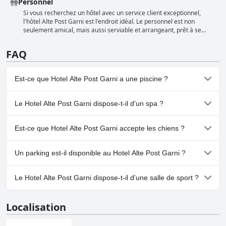
Personnel
également disponible pour les clients qui en ont besoin.
comme excellent, super et superbe par différents clients. Certains
commentateurs l'ont qualifié de moyen ou correct, mais dans
Si vous recherchez un hôtel avec un service client exceptionnel,
l'ensemble, les commentaires brossent le tableau d'une expérience
l'hôtel Alte Post Garni est l'endroit idéal. Le personnel est non
de petit-déjeuner satisfaisante.
seulement amical, mais aussi serviable et arrangeant, prêt à se
surpasser pour s'assurer que votre séjour soit confortable. De
nombreux clients ont salué l'hospitalité et la gentillesse des
FAQ
employés et des propriétaires. Vous pouvez vous attendre à une
atmosphère chaleureuse et accueillante avec un personnel qui se
soucie vraiment de votre expérience. Une attention personnelle aux
Est-ce que Hotel Alte Post Garni a une piscine ?
détails est également soulignée, les employés se mettant en quatre
pour répondre aux besoins des clients. Avec un tel niveau de
convivialité et de serviabilité, vous pouvez être sûr que votre séjour
Oui, Hotel Alte Post Garni dispose de piscine(s) appartenant à
Le Hotel Alte Post Garni dispose-t-il d'un spa ?
à l'hôtel Alte Post Garni sera agréable.
une ou plusieurs des catégories suivantes : Piscine Chauffée,
Piscine Intérieure.
Non, il n'y a pas de spa à Hotel Alte Post Garni.
Est-ce que Hotel Alte Post Garni accepte les chiens ?
Non, Hotel Alte Post Garni n'accepte pas les chiens.
Un parking est-il disponible au Hotel Alte Post Garni ?
Oui, un parking est disponible à Hotel Alte Post Garni.
Le Hotel Alte Post Garni dispose-t-il d'une salle de sport ?
Non, Hotel Alte Post Garni n'a pas de salle de sport.
Localisation