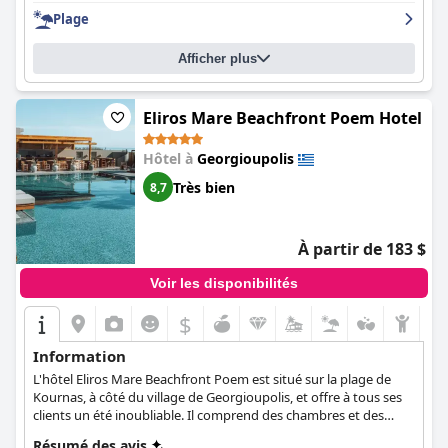
clients s'extasient sur leurs vacances exceptionnelles, louant le
Plage
complexe comme un endroit superbe pour un séjour parfait.
Afficher plus
Eliros Mare Beachfront Poem Hotel
Hôtel à
Georgioupolis
Très bien
8,7
À partir de 183 $
Voir les disponibilités
$
Information
L'hôtel Eliros Mare Beachfront Poem est situé sur la plage de
Kournas, à côté du village de Georgioupolis, et offre à tous ses
clients un été inoubliable. Il comprend des chambres et des
suites modernes et spacieuses au design boho chic, qui
Résumé des avis