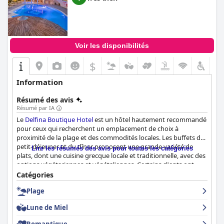
offrant des vues à couper le souffle, font du Leonidas Studios &
Apartments un coin de Crète vraiment accueillant.
Voir les disponibilités
$
Information
Résumé des avis
Résumé par IA
Le
Delfina Boutique Hotel
est un hôtel hautement recommandé
pour ceux qui recherchent un emplacement de choix à
proximité de la plage et des commodités locales. Les buffets du
petit-déjeuner et du dîner proposent une grande variété de
Lire les résumés des avis pour toutes les catégories
plats, dont une cuisine grecque locale et traditionnelle, avec des
options végétariennes et végétaliennes. Certains clients ont
trouvé que les horaires du dîner étaient trop tôt et que les
Catégories
boissons étaient chères, mais la nourriture en général était de
Plage
grande qualité. Les chambres sont spacieuses, propres et
confortables. Certaines disposent d'une piscine privée et offrent
Lune de Miel
une vue imprenable sur la mer. Le personnel est exceptionnel,
arrangeant et toujours prêt à aider. La piscine est un endroit