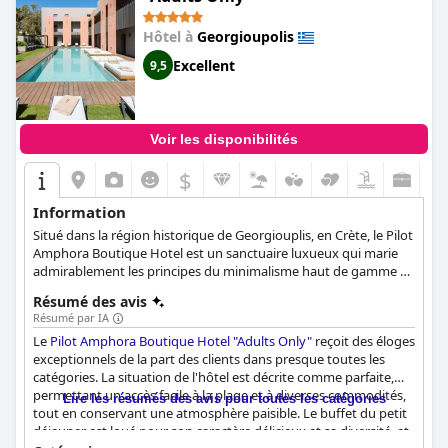
Hôtel à
Georgioupolis
Excellent
9,5
Voir les disponibilités
$
Information
Situé dans la région historique de Georgiouplis, en Crète, le Pilot
Amphora Boutique Hotel est un sanctuaire luxueux qui marie
admirablement les principes du minimalisme haut de gamme à
l'authenticité de la vie crétoise. Évoquant ses origines d'un
Résumé des avis
ancien atelier de céramique, l'hôtel dégage un sentiment de
Résumé par IA
tranquillité qui se marie harmonieusement avec les conforts
Le
Pilot Amphora Boutique Hotel "Adults Only"
reçoit des éloges
modernes qu'il offre. Sa proximité avec la propriété mère, le
exceptionnels de la part des clients dans presque toutes les
Pilot Beach Resort, permet aux clients de profiter d'un large
catégories. La situation de l'hôtel est décrite comme parfaite,
éventail de plaisirs, allant des activités de bien-être aux visites de
permettant un accès facile à la plage et à diverses commodités,
la plage récompensée par un drapeau bleu. Rendant hommage
Lire les résumés des avis pour toutes les catégories
tout en conservant une atmosphère paisible. Le buffet du petit
à son contexte historique, l'hôtel incorpore un thème inspiré
déjeuner est loué pour son caractère délicieux et sa diversité, et
des amphores, en accord avec les artefacts culturels trouvés sur