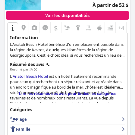
À partir de 52 $
Voir les disponibilités
$
+4
Information
L'Anatoli Beach Hotel bénéficie d'un emplacement paisible dans
la région de Kavros, à quelques kilomètres de la région de
Georgioupolis. C'est le choix idéal si vous recherchez un lieu de
retraite calme où services de haute qualité et tradition sont
Résumé des avis
combinés. L'hôtel propose 20 chambres spacieuses et
Résumé par IA
confortables avec une vue imprenable sur la piscine bleue et les
L'
Anatoli Beach Hotel
est un hôtel hautement recommandé
montagnes et la mer en toile de fond.
pour ceux qui recherchent un séjour relaxant et agréable dans
un endroit magnifique au bord de la mer. L'hôtel est idéalement
situé à proximité d'un arrêt de bus, de supermarchés, de
Lire les résumés des avis pour toutes les catégories
tavernes et de nombreux bons restaurants. La vue depuis
l'hôtel est magnifique et la proximité de la plage la rend encore
meilleure. L'hôtel est bien entretenu et dispose d'une belle
Catégories
piscine entourée de verdure, ce qui en fait un lieu paisible et
Plage
relaxant. Les clients peuvent déguster un délicieux petit
déjeuner tous les matins, qui est varié et comprend des produits
Famille
faits maison. Le personnel est sympathique, aimable et toujours