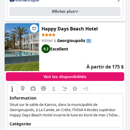
Romantique
agréable pour se détendre et prendre le soleil, et la plage privée
de l'hôtel se trouve à 5 minutes de marche. Malgré quelques
Afficher plus
petits désagréments, les clients ont apprécié leur séjour au
Delfina Boutique Hotel
, dont le prix est très raisonnable.
Happy Days Beach Hotel
Hôtel à
Georgioupolis
Excellent
9,2
À partir de 175 $
Voir les disponibilités
$
+8
Information
Situé sur le sable de Kavros, dans la municipalité de
Georgioupolis, à La Canée, en Crète, l'hôtel 4 étoiles supérieur
Happy Days Beach Hotel incarne le luxe en bord de mer. L'hôtel
dispose de 124 bungalows exquis, chacun offrant une vue
Catégories
remarquable sur la majesté des montagnes, la sérénité de la