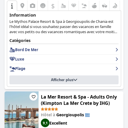
$
Information
Le Mythos Palace Resort & Spa à Georgioupolis de Chania est
l'hôtel idéal si vous souhaitez passer des vacances en famille
avec vos petits ou des vacances romantiques avec votre moitié.
Il propose des chambres et des suites élégantes avec l'option
Catégories
d'une piscine partagée ou privée, un centre de spa, une piscine
centrale sur place, des restaurants et des bars. Faites
Bord De Mer
l'expérience d'un service de haute qualité et d'une esthétique
contemporaine au plus haut niveau.
Luxe
Plage
Afficher plus
La Mer Resort & Spa - Adults Only
(Kimpton La Mer Crete by IHG)
Hôtel à
Georgioupolis
Excellent
9,1