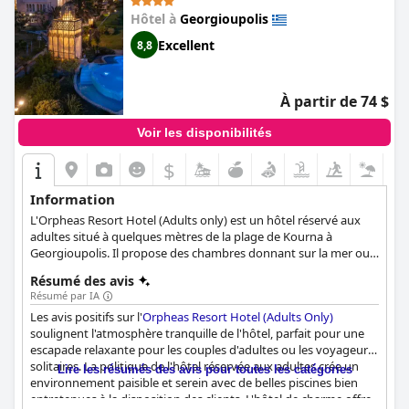
expérience hôtelière de haut niveau sans se ruiner.
Hôtel à
Georgioupolis
Excellent
8,8
À partir de 74 $
Voir les disponibilités
$
Information
L'Orpheas Resort Hotel (Adults only) est un hôtel réservé aux
adultes situé à quelques mètres de la plage de Kourna à
Georgioupolis. Il propose des chambres donnant sur la mer ou
sur le jardin, chacune avec sa propre décoration et son propre
Résumé des avis
esthétisme, des chambres avec un jacuzzi privé et des suites
Résumé par IA
avec une piscine privée offrant le summum de l'insouciance et
Les avis positifs sur l'
Orpheas Resort Hotel (Adults Only)
de la relaxation tout en faisant en sorte que chaque client se
soulignent l'atmosphère tranquille de l'hôtel, parfait pour une
sente chez lui.
escapade relaxante pour les couples d'adultes ou les voyageurs
solitaires. La politique de l'hôtel réservée aux adultes crée un
Lire les résumés des avis pour toutes les catégories
environnement paisible et serein avec de belles piscines bien
entretenues à la disposition des clients. L'hôtel de charme offre