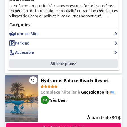
Le Sofia Resort est situé à Kavros et est un hôtel où vous ferez
l'expérience de l'authentique hospitalité et tradition crétoise. Les
villages de Georgioupolis et le lac Kournas ne sont qu'à 5
minutes de route. L'hôtel dispose d'appartements, de studios et
Catégories
de maisonnettes modernes dotés de tous les équipements
nécessaires, de piscines, d'un restaurant et d'un bar sur le toit
Lune de Miel
offrant une vue panoramique qui vous laissera des souvenirs
inoubliables.
Parking
Accessible
Afficher plus
Hydramis Palace Beach Resort
Complexe hôtelier à
Georgioupolis
Très bien
8,0
À partir de 91 $