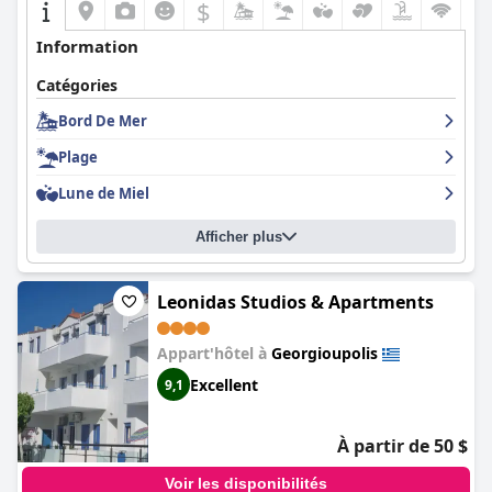
$
Information
Catégories
Bord De Mer
Plage
Lune de Miel
Afficher plus
Leonidas Studios & Apartments
Appart'hôtel à
Georgioupolis
Excellent
9,1
À partir de 50 $
Voir les disponibilités