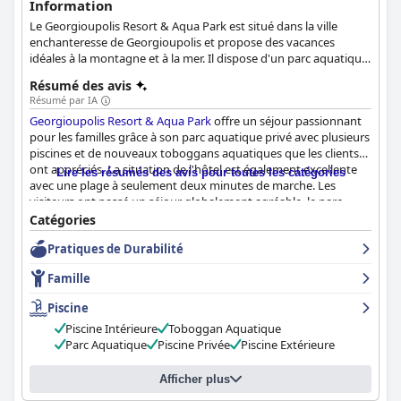
Information
Le Georgioupolis Resort & Aqua Park est situé dans la ville
enchanteresse de Georgioupolis et propose des vacances
idéales à la montagne et à la mer. Il dispose d'un parc aquatique
coloré et excitant et d'une piscine extérieure, d'une salle de
Résumé des avis
sport ultramoderne, de restaurants proposant d'excellentes
Résumé par IA
options culinaires et d'une grande variété de sports. Dans cet
Georgioupolis Resort & Aqua Park
offre un séjour passionnant
hôtel, vous vivrez des vacances en famille exceptionnelles et
pour les familles grâce à son parc aquatique privé avec plusieurs
inoubliables.
piscines et de nouveaux toboggans aquatiques que les clients
ont appréciés. La situation de l'hôtel est également excellente
Lire les résumés des avis pour toutes les catégories
avec une plage à seulement deux minutes de marche. Les
visiteurs ont passé un séjour globalement agréable, le parc
aquatique étant le point fort de leurs vacances.
Catégories
Pratiques de Durabilité
Famille
Piscine
Piscine Intérieure
Toboggan Aquatique
Parc Aquatique
Piscine Privée
Piscine Extérieure
Afficher plus