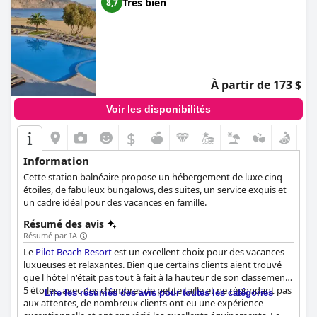
Très bien
8,7
À partir de 173 $
Voir les disponibilités
$
Information
Cette station balnéaire propose un hébergement de luxe cinq
étoiles, de fabuleux bungalows, des suites, un service exquis et
un cadre idéal pour des vacances en famille.
Résumé des avis
Résumé par IA
Le
Pilot Beach Resort
est un excellent choix pour des vacances
luxueuses et relaxantes. Bien que certains clients aient trouvé
que l'hôtel n'était pas tout à fait à la hauteur de son classement
5 étoiles, avec des chambres de petite taille et ne répondant pas
Lire les résumés des avis pour toutes les catégories
aux attentes, de nombreux clients ont eu une expérience
exceptionnelle et ont apprécié les excellents équipements. Le