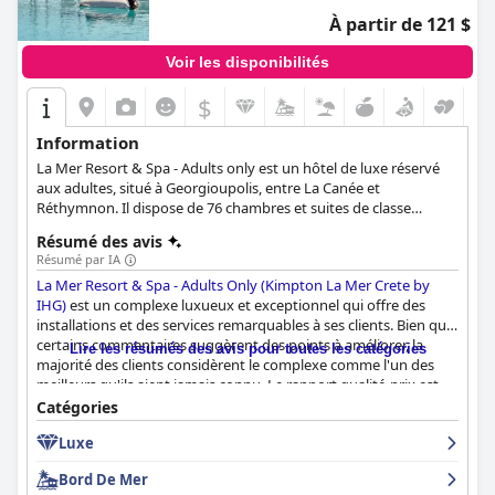
À partir de 121 $
Voir les disponibilités
$
Information
La Mer Resort & Spa - Adults only est un hôtel de luxe réservé
aux adultes, situé à Georgioupolis, entre La Canée et
Réthymnon. Il dispose de 76 chambres et suites de classe
internationale, d'une piscine intérieure en bord de mer et d'une
Résumé des avis
piscine extérieure d'eau douce, de deux restaurants
Résumé par IA
gastronomiques proposant des spécialités méditerranéennes et
La Mer Resort & Spa - Adults Only (Kimpton La Mer Crete by
d'un spa ultramoderne. Le haut niveau de services
IHG)
est un complexe luxueux et exceptionnel qui offre des
personnalisés, combiné à la beauté naturelle inégalée et à la
installations et des services remarquables à ses clients. Bien que
grandeur intemporelle de la Crète, offrira à tous les clients
certains commentaires suggèrent des points à améliorer, la
l'expérience de vacances la plus luxueuse dans une retraite
Lire les résumés des avis pour toutes les catégories
majorité des clients considèrent le complexe comme l'un des
romantique.
meilleurs qu'ils aient jamais connu. Le rapport qualité-prix est
également souligné de manière positive, les clients ayant
Catégories
l'impression d'en avoir pour leur argent. Bien que certains
Luxe
commentaires mentionnent le manque d'ombre autour de la
piscine et de la plage à certaines heures et que d'autres notent
Bord De Mer
que le petit-déjeuner pourrait être amélioré, la majorité des