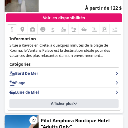
À partir de 122 $
Voir les disponibilités
$
Information
Situé à Kavros en Crète, à quelques minutes de la plage de
Kourna, le Vantaris Palace est la destination idéale pour des
vacances des plus relaxantes dans un environnement
sophistiqué. Il dispose de chambres et de suites modernes de
Catégories
différentes catégories avec tous les équipements nécessaires,
d'une piscine extérieure et d'une piscine intérieure, d'une salle
Bord De Mer
de massage, d'un restaurant proposant une excellente cuisine
grecque et d'un court de tennis.
Plage
Lune de Miel
Afficher plus
Pilot Amphora Boutique Hotel
"Adults Only"