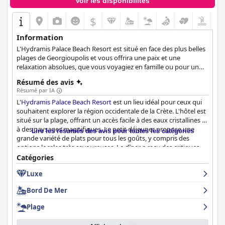
Voir les disponibilités
$
Information
L'Hydramis Palace Beach Resort est situé en face des plus belles
plages de Georgioupolis et vous offrira une paix et une
relaxation absolues, que vous voyagiez en famille ou pour un
voyage d'affaires. Il comprend 213 chambres et suites
Résumé des avis
confortables avec des vues spectaculaires, une piscine
Résumé par IA
extérieure et une piscine pour enfants, un spa rajeunissant et
L'
Hydramis Palace Beach Resort
est un lieu idéal pour ceux qui
une salle de conférence moderne avec tous les équipements
souhaitent explorer la région occidentale de la Crète. L'hôtel est
nécessaires. Trouvez ici votre retraite crétoise idéale et faites
situé sur la plage, offrant un accès facile à des eaux cristallines et
l'expérience d'une attention et d'une hospitalité authentiques.
à des paysages magnifiques. Le petit déjeuner propose une
Lire les résumés des avis pour toutes les catégories
grande variété de plats pour tous les goûts, y compris des
options locales très savoureuses. Le dîner a reçu des critiques
mitigées, mais de nombreux clients ont apprécié la nourriture
Catégories
locale et le buffet qui répondait à tous les goûts. Les chambres
Luxe
sont confortables et adaptées aux familles. Les chambres en
bord de mer offrent une vue imprenable sur la mer. Le
Bord De Mer
personnel est exceptionnel, accommodant et professionnel,
toujours disponible, amical et super gentil. La piscine est
Plage
fantastique avec un bar et des boissons disponibles pour se
détendre au bord de la piscine. La plage est principalement