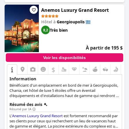
Anemos Luxury Grand Resort
Hôtel à
Georgioupolis
Très bien
8,2
À partir de 195 $
Voir les disponibilités
$
Information
Bénéficiant d'un emplacement en bord de mer à Georgioupolis,
Chania, cet hôtel de luxe 5 étoiles offre un éventail
d'équipements et d'installations haut de gamme qui rendront le
séjour de chaque client aussi confortable que possible. Parmi
Résumé des avis
ses équipements, vous trouverez 4 piscines extérieures et une
Résumé par IA
intérieure, un spa rajeunissant, des chambres et des suites
L'
Anemos Luxury Grand Resort
est fortement recommandé par
élégamment aménagées, ainsi qu'une cuisine délicieuse.
ses clients pour ceux qui recherchent un lieu de vacances haut
de gamme et élégant. La piscine extérieure du complexe est une