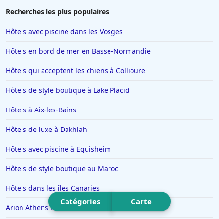
Hôtels en Savoie
Recherches les plus populaires
Hôtels à Manhattan
Hôtels avec piscine dans les Vosges
Hôtels à Marbella
Hôtels en bord de mer en Basse-Normandie
Hôtels à Noisy-le-Sec
Hôtels qui acceptent les chiens à Collioure
Hôtels à Saint-Martin-de-Belleville
Hôtels de style boutique à Lake Placid
Hôtels à Chamonix-Mont-Blanc
Hôtels à Los Angeles
Hôtels à Aix-les-Bains
Hôtels à Genève
Hôtels de luxe à Dakhlah
Hôtels à Mykonos
Hôtels avec piscine à Eguisheim
Hôtels à Yssingeaux
Hôtels de style boutique au Maroc
Hôtels à Drancy
Hôtels dans les îles Canaries
Hôtels à Sydney
Catégories
Carte
Hôtels à Pornic
Arion Athens Hotel