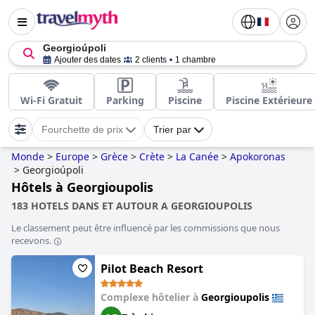
Georgioúpoli
Ajouter des dates
2 clients
1 chambre
Wi-Fi Gratuit
Parking
Piscine
Piscine Extérieure
Fourchette de prix
Trier par
Monde
>
Europe
>
Grèce
>
Crète
>
La Canée
>
Apokoronas
>
Georgioúpoli
Hôtels à Georgioupolis
183 HOTELS DANS ET AUTOUR A GEORGIOUPOLIS
Le classement peut être influencé par les commissions que nous
recevons.
Pilot Beach Resort
Complexe hôtelier à
Georgioupolis