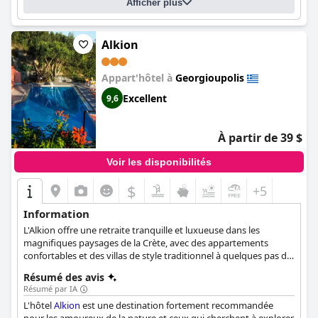
Afficher plus
composée de pierres et de rochers, mais l'hôtel met
gratuitement à la disposition des clients des chaises longues,
des transats et des serviettes. Dans l'ensemble, les clients ont
des expériences variées avec les chambres de l'hôtel, mais ils
Alkion
sont généralement satisfaits de leur séjour.
Appart'hôtel à
Georgioupolis
Excellent
9,6
À partir de 39 $
Voir les disponibilités
$
+5
Information
L'Alkion offre une retraite tranquille et luxueuse dans les
magnifiques paysages de la Crète, avec des appartements
confortables et des villas de style traditionnel à quelques pas du
lac naturel unique de l'île. Les logements offrent des vues
Résumé des avis
magnifiques sur la mer et les montagnes blanches, tandis que la
Résumé par IA
présence d'une piscine extérieure renforce l'expérience de la
L'hôtel
Alkion
est une destination fortement recommandée
relaxation. Niché dans le village pittoresque de Kalamitsi-