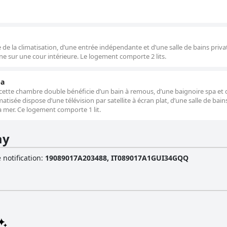
e la climatisation, d’une entrée indépendante et d’une salle de bains priva
ne sur une cour intérieure. Le logement comporte 2 lits.
pa
 cette chambre double bénéficie d’un bain à remous, d’une baignoire spa et 
tisée dispose d’une télévision par satellite à écran plat, d’une salle de bain
a mer. Ce logement comporte 1 lit.
ay
 notification
:
19089017A203488, IT089017A1GUI34GQQ