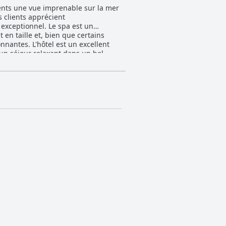
ients une vue imprenable sur la mer
s clients apprécient
 exceptionnel. Le spa est un
en taille et, bien que certains
nnantes. L'hôtel est un excellent
un séjour relaxant dans un bel
 fantastique à la plage.