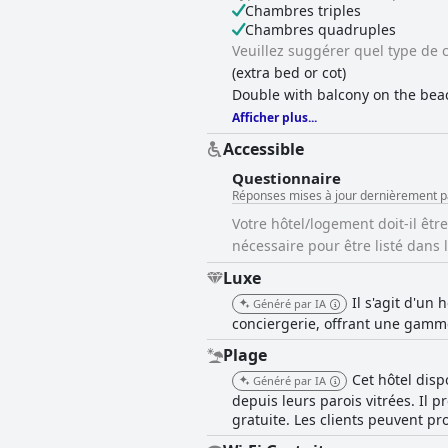
Chambres triples
Chambres quadruples
Veuillez suggérer quel type de c
(extra bed or cot)
Double with balcony on the beac
Afficher plus...
Accessible
Questionnaire
Réponses mises à jour dernièrement p
Votre hôtel/logement doit-il êtr
nécessaire pour être listé dans 
Luxe
Il s'agit d'un
Généré par IA
conciergerie, offrant une gamm
Plage
Cet hôtel disp
Généré par IA
depuis leurs parois vitrées. Il 
gratuite. Les clients peuvent pr