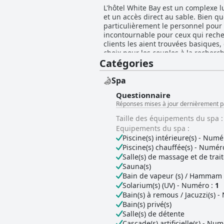
L'hôtel White Bay est un complexe l
et un accès direct au sable. Bien qu
particulièrement le personnel pour 
incontournable pour ceux qui recher
clients les aient trouvées basiques,
choix pour les couples à la recher
Catégories
endroit. Dans l'ensemble, l'hôtel W
Spa
Questionnaire
Réponses mises à jour dernièrement p
Taille des équipements du spa :
Equipements du spa :
Piscine(s) intérieure(s) - Numé
Piscine(s) chauffée(s) - Numéro
Salle(s) de massage et de trai
Sauna(s)
Bain de vapeur (s) / Hammam 
Solarium(s) (UV) - Numéro :
1
Bain(s) à remous / Jacuzzi(s) 
Bain(s) privé(s)
Salle(s) de détente
Cascade(s) artificielle(s) - Num