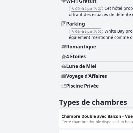
Wi-Fi Gratuit
Cet hôtel prop
Généré par IA
offrant des espaces de détente e
Parking
White Bay pro
Généré par IA
également mentionné comme opt
Romantique
4 Étoiles
Lune de Miel
Voyage d'Affaires
Piscine Privée
Types de chambres
Chambre Double avec Balcon - Vue
Cette chambre double dispose d’un balcon