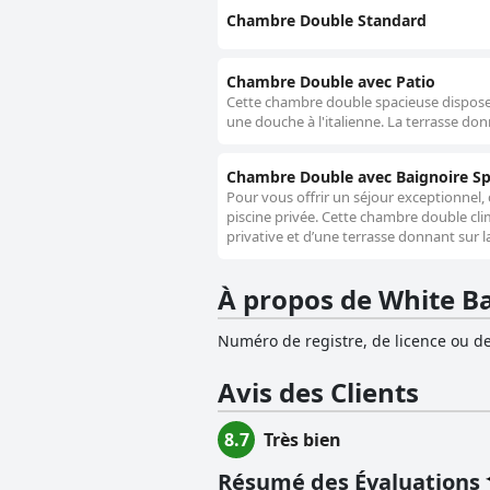
Chambre Double Standard
Chambre Double avec Patio
Cette chambre double spacieuse dispose d
une douche à l'italienne. La terrasse don
Chambre Double avec Baignoire S
Pour vous offrir un séjour exceptionnel,
piscine privée. Cette chambre double clima
privative et d’une terrasse donnant sur l
À propos de White B
Numéro de registre, de licence ou de
Avis des Clients
8.7
Très bien
Résumé des Évaluations