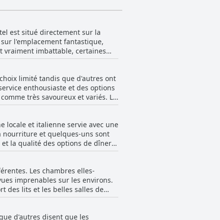
l est situé directement sur la
 sur l'emplacement fantastique,
t vraiment imbattable, certaines
her sur la plage de sable depuis
nvirons, avec de nombreux sites
choix limité tandis que d'autres ont
plement exceptionnel, offrant aux
service enthousiaste et des options
s comme très savoureux et variés. Le
a été décrit comme très bon avec des
t-déjeuner sont mitigés, mais il
ne locale et italienne servie avec une
la nourriture et quelques-uns sont
 et la qualité des options de dîner
pas au restaurant et ont loué son
r à la nourriture et au service, le
férentes. Les chambres elles-
vues imprenables sur les environs.
des lits et les belles salles de
piscine, une télévision connectée
pectaculaires depuis la plupart des
 que d'autres disent que les
s spécifiques, à savoir la suite