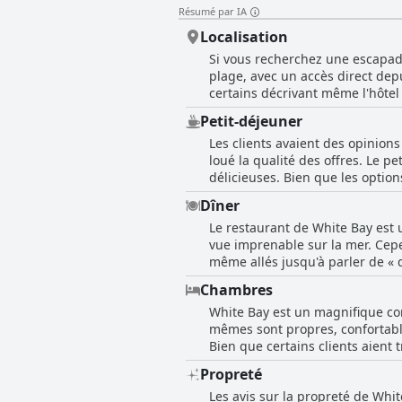
Résumé par IA
Localisation
Si vous recherchez une escapade
plage, avec un accès direct dep
certains décrivant même l'hôtel
chambres offrant une vue impre
Petit-déjeuner
votre chambre en quelques pas. 
Les clients avaient des opinions
touristiques et villes à quelqu
loué la qualité des offres. Le p
clients un séjour magnifique et 
délicieuses. Bien que les option
petit-déjeuner sur la terrasse 
Dîner
produits frais. Le personnel de s
Le restaurant de White Bay est un
semble que ce soit un bon début 
vue imprenable sur la mer. Cepen
même allés jusqu'à parler de « d
laissaient à désirer. Malgré ce
Chambres
emplacement directement sur la p
White Bay est un magnifique com
restaurant de White Bay reste un
mêmes sont propres, confortable
Bien que certains clients aient 
bains compensent largement ce 
Propreté
et la climatisation. L'emplacem
Les avis sur la propreté de Whit
chambres, certaines ayant un ac