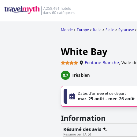
7,258,491 hôtels
dans 60 catégories
Monde
>
Europe
>
Italie
>
Sicile
>
Syracuse
>
White Bay
Fontane Bianche
,
Viale de
Très bien
8.7
Dates d'arrivée et de départ
mar. 25 août - mer. 26 août
Information
Résumé des avis
Résumé par IA