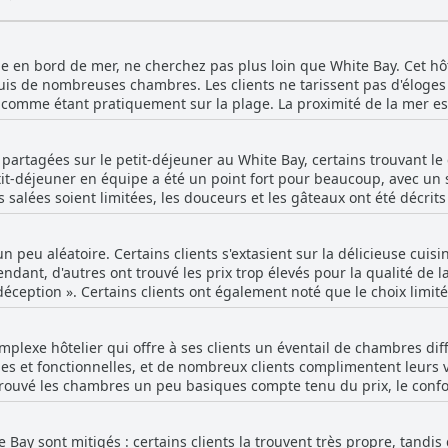
 en bord de mer, ne cherchez pas plus loin que White Bay. Cet hôte
uis de nombreuses chambres. Les clients ne tarissent pas d'éloges
 comme étant pratiquement sur la plage. La proximité de la mer es
nable sur la mer depuis le balcon. Vous pouvez littéralement marc
L'emplacement de l'hôtel est également idéal pour explorer les e
 partagées sur le petit-déjeuner au White Bay, certains trouvant le 
es minutes en voiture. Dans l'ensemble, l'emplacement est tout sim
etit-déjeuner en équipe a été un point fort pour beaucoup, avec un 
relaxant au bord de l'eau.
s salées soient limitées, les douceurs et les gâteaux ont été décrit
avec vue sur la mer a été une expérience remarquable et le buffet 
ervice était amical et attentif. Dans l'ensemble, les avis sur le peti
 peu aléatoire. Certains clients s'extasient sur la délicieuse cuisi
de journée lorsqu'il est pris assez tôt.
dant, d'autres ont trouvé les prix trop élevés pour la qualité de 
éception ». Certains clients ont également noté que le choix limité
s critiques, de nombreux clients ont tout de même apprécié leurs re
lage. Dans l'ensemble, bien qu'il y ait des améliorations à apporte
plexe hôtelier qui offre à ses clients un éventail de chambres dif
e option correcte pour dîner sur la côte sicilienne.
s et fonctionnelles, et de nombreux clients complimentent leurs 
trouvé les chambres un peu basiques compte tenu du prix, le confort 
défaut. Les chambres offrent différents équipements, tels qu'une 
ent du complexe directement sur la plage permet d'avoir des vues s
e Bay sont mitigés : certains clients la trouvent très propre, tandis
cès direct à la plage. Certains clients ont recommandé des chambre