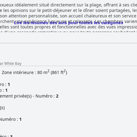
uxueux idéalement situé directement sur la plage, offrant à ses cl
e les opinions sur le petit-déjeuner et le dîner soient partagées, le
son attention personnalisée, son accueil chaleureux et son service
chent une expérience luxueuse et relaxante. Les chambres varient 
Lire les résumés des avis pour toutes les catégories
 elles sont toutes propres et fonctionnelles avec des vues impressio
che d'une escapade romantique ou pour toute personne souhaitant 
hite Bay offre des vacances de rêve au bord de la mer avec un accès
ar White Bay
2
2
Zone intérieure : 80 m
(861 ft
)
ro :
1
 :
1
tement privée(s) - Numéro :
2
(s)
- Numéro :
1
éro :
3