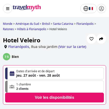
Monde
>
Amérique du Sud
>
Brésil
>
Santa Catarina
>
Florianópolis
>
Ratones
>
Hôtels à Florianopolis
>
Hotel Veleiro
Hotel Veleiro
Florianópolis
,
Rua silva jardim
(
Voir sur la carte
)
Bien
7.5
Dates d'arrivée et de départ
jeu. 27 août - ven. 28 août
1 chambre
2 clients
Voir les disponibilités