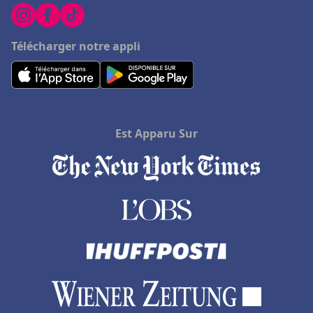
Hôtels à Le Grau-du-Roi
Hôtels au Cap Ferret
Télécharger notre appli
Hôtels à Bry-sur-Marne
Hôtels à Marcq-en-Baroeul
Hôtels aux Maldives
Est Apparu Sur
Hôtels dans les îles Canaries
Hôtels à Sorrento
Hôtels à Thuir
Hôtels à Millau
Hôtels à Préfailles
Hôtels à Sainte-Luce-sur-Loire
Hôtels à Montmorillon
Hôtels à Abu Dhabi