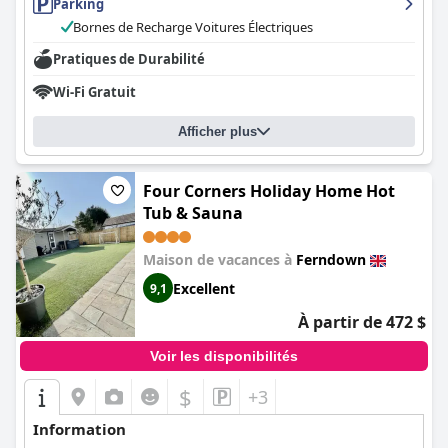
Parking
Bornes de Recharge Voitures Électriques
Pratiques de Durabilité
Wi-Fi Gratuit
Afficher plus
Four Corners Holiday Home Hot
Tub & Sauna
Maison de vacances à
Ferndown
Excellent
9,1
À partir de 472 $
Voir les disponibilités
$
+3
Information