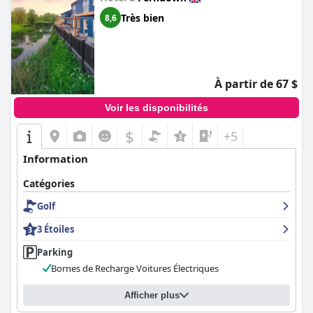
Très bien
8,6
À partir de 67 $
Voir les disponibilités
$
+5
Information
Catégories
Golf
3 Étoiles
Parking
Bornes de Recharge Voitures Électriques
Afficher plus