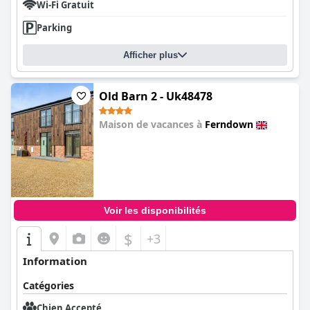
Wi-Fi Gratuit
Parking
Afficher plus
Old Barn 2 - Uk48478
Maison de vacances à
Ferndown
0.0
Voir les disponibilités
$
+3
Information
Catégories
Chien Accepté