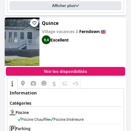
Afficher plus
Quince
Village vacances à
Ferndown
Excellent
9,4
Voir les disponibilités
$
+5
Information
Catégories
Piscine
Piscine Chauffée
Piscine Intérieure
Parking