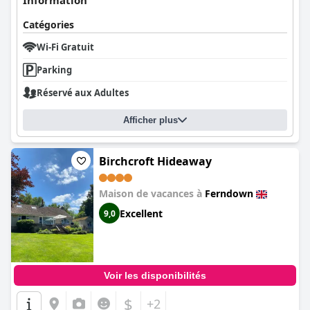
Information
Catégories
Wi-Fi Gratuit
Parking
Réservé aux Adultes
Afficher plus
Birchcroft Hideaway
Maison de vacances à
Ferndown
Excellent
9,0
Voir les disponibilités
$
+2