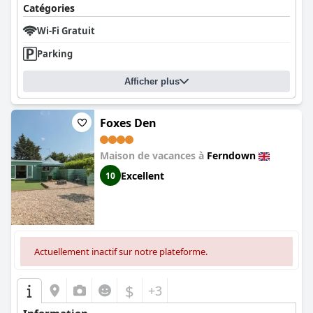
Catégories
Wi-Fi Gratuit
Parking
Afficher plus
Foxes Den
Maison de vacances à
Ferndown
Excellent
10
Actuellement inactif sur notre plateforme.
$
+3