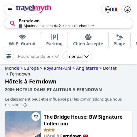
Ferndown
Ajouter des dates
2 clients
1 chambre
Wi-Fi Gratuit
Parking
Chien Accepté
Plage
Fourchette de prix
Trier par
Monde
>
Europe
>
Royaume-Uni
>
Angleterre
>
Dorset
>
Ferndown
Hôtels à Ferndown
200+ HOTELS DANS ET AUTOUR A FERNDOWN
Le classement peut être influencé par les commissions que nous
recevons.
The Bridge House; BW Signature
Collection
Hôtel à
Ferndown