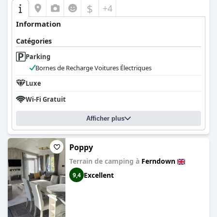
$
+4
Information
Catégories
Parking
Bornes de Recharge Voitures Électriques
Luxe
Wi-Fi Gratuit
Afficher plus
Poppy
Terrain de camping à
Ferndown
Excellent
9,4