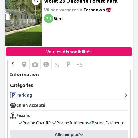
Violet 28 Oakdene Forest Park
Village vacances à
Ferndown
Bien
7,1
Voir les disponibilités
$
+6
Information
Catégories
Parking
Chien Accepté
Piscine
Piscine Chauffée
Piscine Intérieure
Piscine Extérieure
Afficher plus