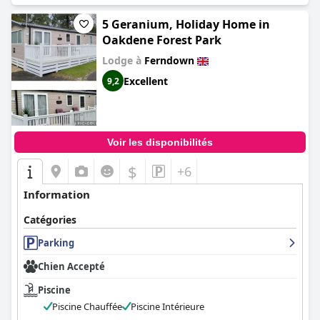
5 Geranium, Holiday Home in
Oakdene Forest Park
Lodge à
Ferndown
Excellent
9,2
Voir les disponibilités
$
+6
Information
Catégories
Parking
Chien Accepté
Piscine
Piscine Chauffée
Piscine Intérieure