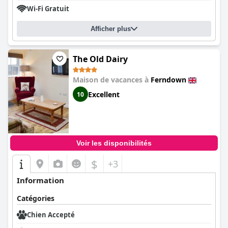
Wi-Fi Gratuit
Afficher plus
The Old Dairy
Maison de vacances à
Ferndown
Excellent
10
Voir les disponibilités
$
+3
Information
Catégories
Chien Accepté