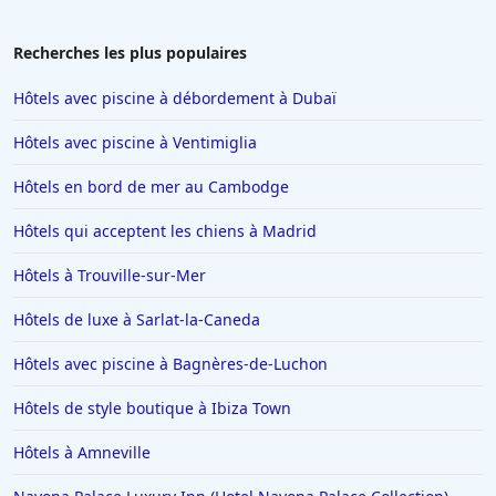
Hôtels en Provence Alpes Cote d Azur
Hôtels à Las Vegas
Recherches les plus populaires
Hôtels à Beauvais
Hôtels avec piscine à débordement à Dubaï
Hôtels en Ile-de-France
Hôtels avec piscine à Ventimiglia
Hôtels à Pouilly-en-Auxois
Hôtels en bord de mer au Cambodge
Hôtels à Pont-lʼEveque
Hôtels qui acceptent les chiens à Madrid
Hôtels à Crézilles
Hôtels à Cassis
Hôtels à Trouville-sur-Mer
Hôtels à Bandol
Hôtels de luxe à Sarlat-la-Caneda
Hôtels à Rouffach
Hôtels avec piscine à Bagnères-de-Luchon
Hôtels à Macon
Hôtels de style boutique à Ibiza Town
Hôtels à Fuerteventura
Hôtels à Amneville
Hôtels à Ensisheim
Hôtels en Crète