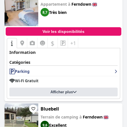
Appartement à
Ferndown
Très bien
8,7
Voir les disponibilités
$
+1
Information
Catégories
Parking
Wi-Fi Gratuit
Afficher plus
Bluebell
Terrain de camping à
Ferndown
Excellent
9,6