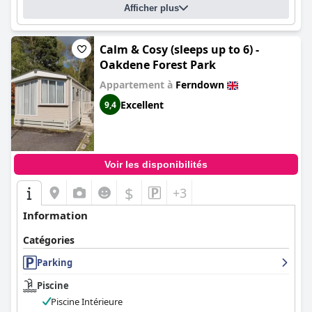
Afficher plus
Calm & Cosy (sleeps up to 6) -
Oakdene Forest Park
Appartement à
Ferndown
Excellent
9,4
Voir les disponibilités
$
+3
Information
Catégories
Parking
Piscine
Piscine Intérieure