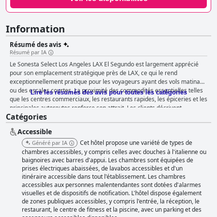
Information
Résumé des avis
Résumé par IA
Le Sonesta Select Los Angeles LAX El Segundo est largement apprécié
pour son emplacement stratégique près de LAX, ce qui le rend
exceptionnellement pratique pour les voyageurs ayant des vols matinaux
ou des escales courtes. La proximité des commodités essentielles telles
Lire les résumés des avis pour toutes les catégories
que les centres commerciaux, les restaurants rapides, les épiceries et les
principales autoroutes renforce son attrait. Les clients décrivent
Catégories
régulièrement les environs comme sûrs, calmes et tranquilles,
contribuant à un séjour reposant. Les voyageurs d'affaires trouvent la
Accessible
proximité de l'hôtel avec les parcs d'activités et les bureaux d'entreprises
particulièrement avantageuse. Le service de navette gratuit vers et
Cet hôtel propose une variété de types de
Généré par IA
depuis l'aéroport facilite le transport et l'environnement général de
chambres accessibles, y compris celles avec douches à l'italienne ou
l'hôtel est loué comme étant propre et accueillant. Bien que l'offre de
baignoires avec barres d'appui. Les chambres sont équipées de
prises électriques abaissées, de lavabos accessibles et d'un
petit-déjeuner au Sonesta Select Los Angeles LAX El Segundo reçoive des
itinéraire accessible dans tout l'établissement. Les chambres
commentaires mitigés, certains clients appréciant la qualité et la
accessibles aux personnes malentendantes sont dotées d'alarmes
sélection, beaucoup expriment leur insatisfaction en raison de sa variété
visuelles et de dispositifs de notification. L'hôtel dispose également
limitée et de son coût supplémentaire. Le petit-déjeuner n'est pas inclus
de zones publiques accessibles, y compris l'entrée, la réception, le
dans le prix de la chambre et des signalements de service lent et de
restaurant, le centre de fitness et la piscine, avec un parking et des
longues files d'attente ont été faits. Les chambres de l'hôtel sont