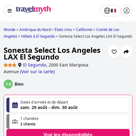
Monde
>
Amérique du Nord
>
États-Unis
>
Californie
>
Comté de Los
Angeles
>
Hôtels à El Segundo
>
Sonesta Select Los Angeles LAX El Segundo
Sonesta Select Los Angeles
LAX El Segundo
El Segundo
,
2000 East Mariposa
Avenue
(
Voir sur la carte
)
Bien
7.9
Dates d'arrivée et de départ
sam. 29 août - dim. 30 août
1 chambre
2 clients
Voir les disponibilités