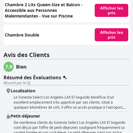
Chambre 2 Lits Queen-Size et Balcon -
Afficher les
Accessible aux Personnes
prix
Malentendantes - Vue sur Piscine
Afficher les
Chambre Double
prix
Avis des Clients
7.9
Bien
Résumé des Évaluations
Résumé par IA
Localisation
Le Sonesta Select Los Angeles LAX El Segundo bénéficie d'un
excellent emplacement très apprécié par ses clients. Situé à
quelques kilomètres de LAX, il offre un accès pratique à l'aéroport,
ce qui le rend idéal pour les voyageurs ayant des vols matinaux ou
Petit-déjeuner
des escales rapides. L'hôtel propose un service de navette gratuit
vers et depuis l'aéroport, ce qui renforce son attrait pour ceux qui
De nombreux clients du Sonesta Select Los Angeles LAX El Segundo
ont besoin d'options de transport efficaces. Cet emplacement est
sont déçus par l'offre de petit-déjeuner, soulignant fréquemment sa
non seulement proche de l'aéroport, mais également de
variété limitée et son coût élevé. Le petit-déjeuner n'est pas inclus