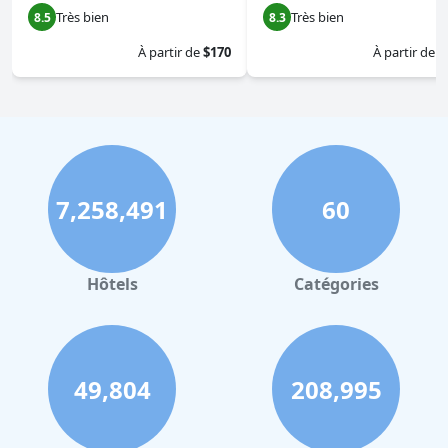
Très bien
Très bien
8.5
8.3
À partir de
$170
À partir de
$
7,258,491
60
Hôtels
Catégories
49,804
208,995