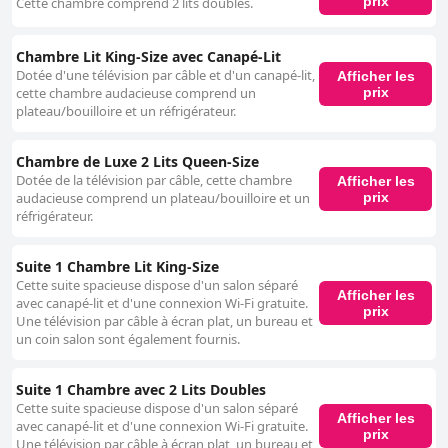
prix
Cette chambre comprend 2 lits doubles.
installations bien entretenues. Cependant, certains clients ont rencontré
des problèmes d'accessibilité et de propreté. Le parking de l'hôtel est
idéalement situé sur place et est considéré comme suffisant, bien que de
Chambre Lit King-Size avec Canapé-Lit
nombreux clients soient mécontents des frais supplémentaires requis,
Dotée d'une télévision par câble et d'un canapé-lit,
Afficher les
les considérant comme relativement élevés. Les familles trouvent que le
prix
cette chambre audacieuse comprend un
Sonesta Select Los Angeles LAX El Segundo est une option fantastique
plateau/bouilloire et un réfrigérateur.
pour un séjour, en particulier en raison des chambres spacieuses et
confortables avec des équipements adaptés aux familles. La proximité de
Disneyland et des attractions locales ajoute à l'attrait de l'hôtel pour ceux
Chambre de Luxe 2 Lits Queen-Size
qui voyagent avec des enfants. Enfin, l'hôtel est décrit comme répondant
Dotée de la télévision par câble, cette chambre
Afficher les
aux normes attendues d'un établissement trois étoiles, offrant un
prix
audacieuse comprend un plateau/bouilloire et un
hébergement convenable à un prix abordable. L'atmosphère générale
réfrigérateur.
est confortable et correspond bien aux attentes typiques de sa catégorie.
Suite 1 Chambre Lit King-Size
Cette suite spacieuse dispose d'un salon séparé
Afficher les
avec canapé-lit et d'une connexion Wi-Fi gratuite.
prix
Une télévision par câble à écran plat, un bureau et
un coin salon sont également fournis.
Suite 1 Chambre avec 2 Lits Doubles
Cette suite spacieuse dispose d'un salon séparé
Afficher les
avec canapé-lit et d'une connexion Wi-Fi gratuite.
prix
Une télévision par câble à écran plat, un bureau et