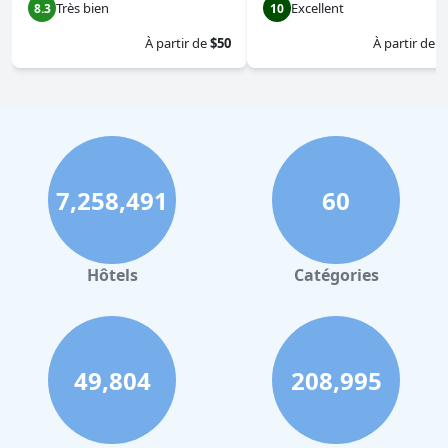
Très bien
Excellent
8.3
10
À partir de
$50
À partir de
$
7,258,491
60
Hôtels
Catégories
49,804
208,995