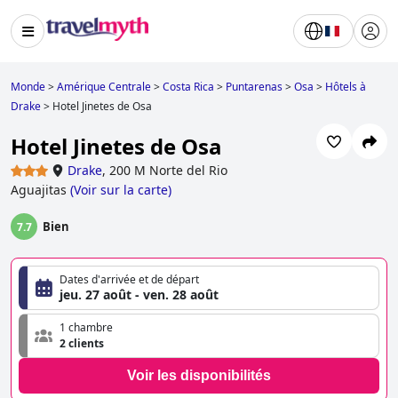
Monde
>
Amérique Centrale
>
Costa Rica
>
Puntarenas
>
Osa
>
Hôtels à
Drake
>
Hotel Jinetes de Osa
Hotel Jinetes de Osa
Drake
,
200 M Norte del Rio
Aguajitas
(
Voir sur la carte
)
Bien
7.7
Dates d'arrivée et de départ
jeu. 27 août - ven. 28 août
1 chambre
2 clients
Voir les disponibilités