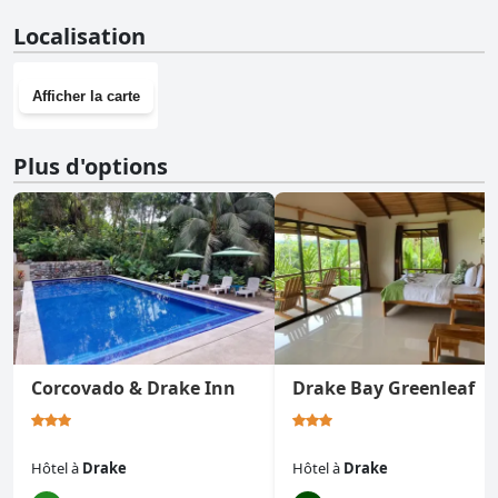
Non, Hotel Jinetes de Osa n'a pas de salle de sport.
Localisation
Afficher la carte
Plus d'options
Corcovado & Drake Inn
Drake Bay Greenleaf
Hôtel
à
Drake
Hôtel
à
Drake