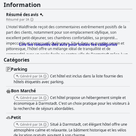
Information
Résumé des avis
Résumé par IA
L'Hotel Waldfriede reçoit des commentaires extrêmement positifs de la
part des clients, notamment pour son emplacement idyllique, son
excellent petit-déjeuner, ses chambres confortables, sa propreté
impeccable et son accueil chaleureux. Situé dans un quartier serein et
Lire les résumés des avis pour toutes les catégories
pittoresque, l'hôtel offre un mélange idéal de tranquillité et de
commodité avec un accès facile au centre-ville de Darmstadt grâce à un
Catégories
tramway situé à proximité. Sa proximité avec les réserves naturelles et
les vergers en fait un refuge idéal pour les propriétaires de chiens et
Parking
ceux qui aiment les promenades à la campagne. Ce cadre paisible,
combiné aux restaurants locaux et aux routes principales, est souvent
Cet hôtel est inclus dans la liste fournie des
Généré par IA
salué pour créer un cadre idéal pour la détente. Les clients trouvent le
hôtels étiquetés avec parking.
petit-déjeuner à l'Hotel Waldfriede satisfaisant, beaucoup appréciant les
Bon Marché
offres délicieuses et bien présentées à un prix raisonnable. La salle de
Cet hôtel propose un hébergement simple et
petit-déjeuner est décrite comme lumineuse et élégante, contribuant à
Généré par IA
un début de journée agréable. Des touches personnelles, telles qu'un
économique à Darmstadt. C'est un choix pratique pour les visiteurs à
la recherche de séjours abordables.
service attentif et des tables dressées avec soin, améliorent l'expérience
globale, même si le petit-déjeuner est un peu simple pour certains goûts.
Petit
Les chambres de l'hôtel sont louées pour leur espace, leur propreté et
Situé à Darmstadt, cet élégant hôtel offre une
Généré par IA
leur grand confort. Une décoration de bon goût et des éléments
atmosphère calme et relaxante. Le bâtiment historique et les vélos
charmants comme de belles loggias offrent une ambiance chaleureuse
de location gratuits ajoutent à son charme.