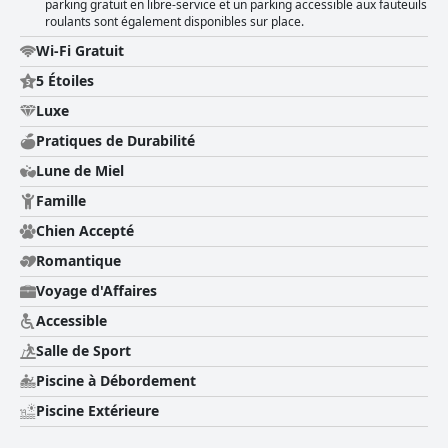
quelques critiques négatives concernant la restauration et les services
parking gratuit en libre-service et un parking accessible aux fauteuils
roulants sont également disponibles sur place.
WiFi, le Noom Hotel Conakry reste une option solide pour un séjour
exceptionnel à Conakry.
Wi-Fi Gratuit
5 Étoiles
Luxe
Pratiques de Durabilité
Lune de Miel
Famille
Chien Accepté
Romantique
Voyage d'Affaires
Accessible
Salle de Sport
Piscine à Débordement
Piscine Extérieure