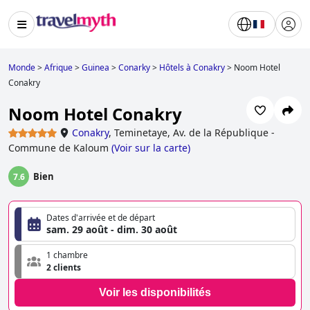
Monde
>
Afrique
>
Guinea
>
Conarky
>
Hôtels à Conakry
>
Noom Hotel
Conakry
Noom Hotel Conakry
Conakry
,
Teminetaye, Av. de la République -
Commune de Kaloum
(
Voir sur la carte
)
Bien
7.6
Dates d'arrivée et de départ
sam. 29 août - dim. 30 août
1 chambre
2 clients
Voir les disponibilités