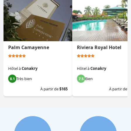
Palm Camayenne
Riviera Royal Hotel
Hôtel
à
Conakry
Hôtel
à
Conakry
Très bien
Bien
8.1
7.5
À partir de
$165
À partir de
$