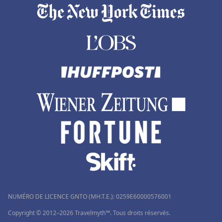
NUMÉRO DE LICENCE GNTO (MH.T.E.): 0259Ε60000576001
Copyright © 2012–2026 Travelmyth™. Tous droits réservés.