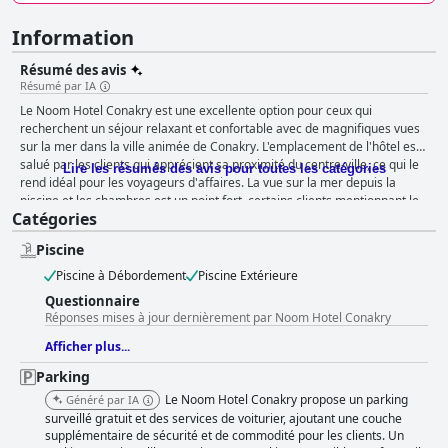
Information
Résumé des avis
Résumé par IA
Le Noom Hotel Conakry est une excellente option pour ceux qui
recherchent un séjour relaxant et confortable avec de magnifiques vues
sur la mer dans la ville animée de Conakry. L'emplacement de l'hôtel est
salué par les clients qui apprécient sa proximité du centre-ville, ce qui le
Lire les résumés des avis pour toutes les catégories
rend idéal pour les voyageurs d'affaires. La vue sur la mer depuis la
piscine et les chambres est un point fort, certains clients mentionnant le
Catégories
magnifique lever de soleil visible depuis leur chambre. L'hôtel est situé au
bord de l'eau, ce qui crée une atmosphère agréable et tranquille. Le petit-
Piscine
déjeuner est fortement recommandé et l'hôtel est jugé parfait par
certains clients pour son emplacement, son personnel et sa proximité de
Piscine à Débordement
Piscine Extérieure
tout. L'hôtel propose des chambres spacieuses et propres avec une vue
Questionnaire
imprenable sur l'océan. Le personnel était aimable et réactif aux besoins
Réponses mises à jour dernièrement par Noom Hotel Conakry
des clients, et l'emplacement et la propreté de l'hôtel ont été salués par
de nombreux clients. La piscine est un point fort pour de nombreux
Afficher plus...
clients, avec un emplacement exceptionnel donnant sur l'océan, bien
Parking
entretenue et propre. Malgré quelques lacunes, les clients ont
généralement apprécié leur séjour au Noom Hotel Conakry. L'hôtel offre
Le Noom Hotel Conakry propose un parking
Généré par IA
une expérience cinq étoiles avec des installations et des services
surveillé gratuit et des services de voiturier, ajoutant une couche
exceptionnels qui répondent aux normes internationales. Malgré
supplémentaire de sécurité et de commodité pour les clients. Un