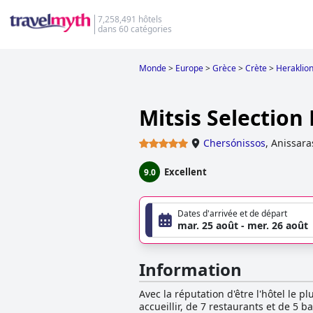
7,258,491 hôtels
dans 60 catégories
Monde
>
Europe
>
Grèce
>
Crète
>
Heraklio
Mitsis Selection
Chersónissos
,
Anissara
Excellent
9.0
Dates d'arrivée et de départ
mar. 25 août - mer. 26 août
Information
Avec la réputation d'être l'hôtel le 
accueillir, de 7 restaurants et de 5