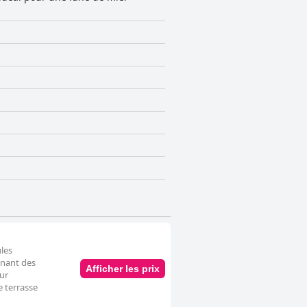
les
nnant des
Afficher les prix
our
e terrasse