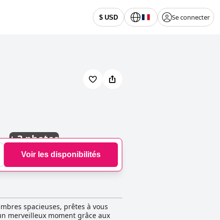
Se connecter
$ USD
+
3 photos
Voir les disponibilités
hambres spacieuses, prêtes à vous
ez un merveilleux moment grâce aux