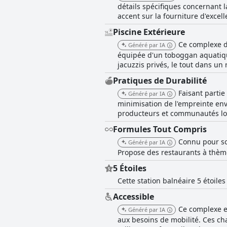
détails spécifiques concernant 
accent sur la fourniture d'excell
Piscine Extérieure
Ce complexe d
Généré par IA
équipée d'un toboggan aquatiqu
jacuzzis privés, le tout dans u
Pratiques de Durabilité
Faisant partie
Généré par IA
minimisation de l'empreinte env
producteurs et communautés lo
Formules Tout Compris
Connu pour son
Généré par IA
Propose des restaurants à thème
5 Étoiles
Cette station balnéaire 5 étoile
Accessible
Ce complexe e
Généré par IA
aux besoins de mobilité. Ces ch