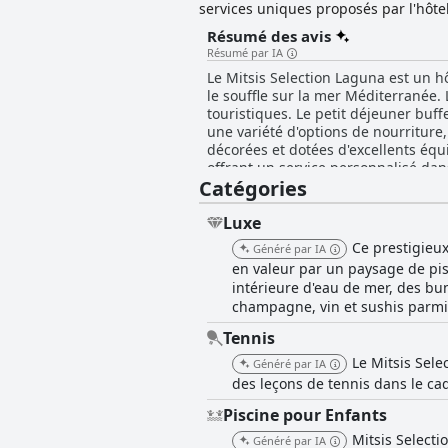
services uniques proposés par l'hôtel
Résumé des avis
Résumé par IA
Le Mitsis Selection Laguna est un h
le souffle sur la mer Méditerranée. 
touristiques. Le petit déjeuner buff
une variété d'options de nourriture,
décorées et dotées d'excellents équi
offrant un service personnalisé dan
Catégories
de spa, tandis que l'espace piscine e
familles, il répond aux demandes sp
privées disponibles à l'hôtel sont le 
Luxe
Laguna est un hôtel exceptionnel qu
Ce prestigieux
Généré par IA
en valeur par un paysage de pis
intérieure d'eau de mer, des bun
champagne, vin et sushis parmi 
Tennis
Le Mitsis Sel
Généré par IA
des leçons de tennis dans le ca
Piscine pour Enfants
Mitsis Select
Généré par IA