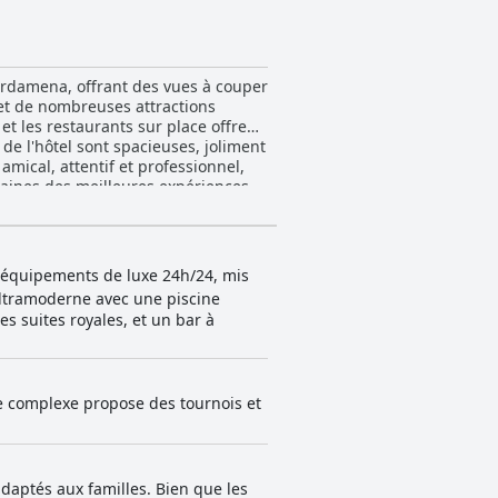
Kardamena, offrant des vues à couper
n et de nombreuses attractions
et les restaurants sur place offrent
 de l'hôtel sont spacieuses, joliment
mical, attentif et professionnel,
rtaines des meilleures expériences
ctivités. L'hôtel est adapté aux
s pour les enfants. Les piscines
Dans l'ensemble, le Mitsis Selection
p prévoient de revenir à l'avenir.
s équipements de luxe 24h/24, mis
ultramoderne avec une piscine
s suites royales, et un bar à
Le complexe propose des tournois et
daptés aux familles. Bien que les