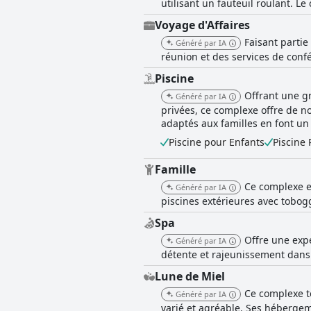
utilisant un fauteuil roulant. L
Voyage d'Affaires
Faisant partie 
Généré par IA
réunion et des services de conf
Piscine
Offrant une gr
Généré par IA
privées, ce complexe offre de 
adaptés aux familles en font un
Piscine pour Enfants
Piscine 
Famille
Ce complexe e
Généré par IA
piscines extérieures avec tobogg
Spa
Offre une expé
Généré par IA
détente et rajeunissement dans
Lune de Miel
Ce complexe t
Généré par IA
varié et agréable. Ses héberge