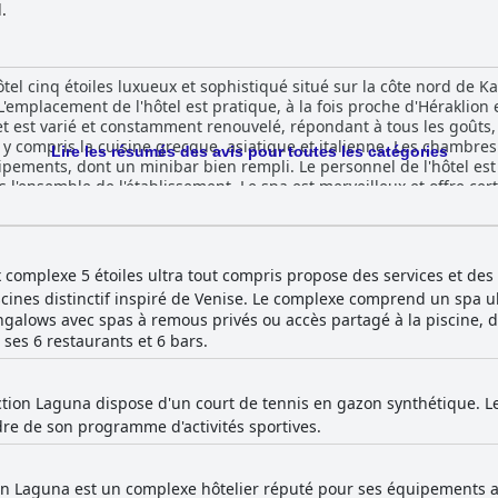
.
ôtel cinq étoiles luxueux et sophistiqué situé sur la côte nord de 
L'emplacement de l'hôtel est pratique, à la fois proche d'Héraklio
et est varié et constamment renouvelé, répondant à tous les goûts, 
 y compris la cuisine grecque, asiatique et italienne. Les chambres
Lire les résumés des avis pour toutes les catégories
pements, dont un minibar bien rempli. Le personnel de l'hôtel est a
s l'ensemble de l'établissement. Le spa est merveilleux et offre ce
st difficile à battre avec quatre grandes piscines et une variété d'a
écifiques concernant les bébés et propose une variété de friandise
point fort du séjour, car elles offrent le luxe et l'intimité ultimes. 
i reçoit de nombreux éloges de la part de ses clients, dont beaucou
 complexe 5 étoiles ultra tout compris propose des services et de
cines distinctif inspiré de Venise. Le complexe comprend un spa 
galows avec spas à remous privés ou accès partagé à la piscine, de
ses 6 restaurants et 6 bars.
ection Laguna dispose d'un court de tennis en gazon synthétique. 
dre de son programme d'activités sportives.
ion Laguna est un complexe hôtelier réputé pour ses équipements a