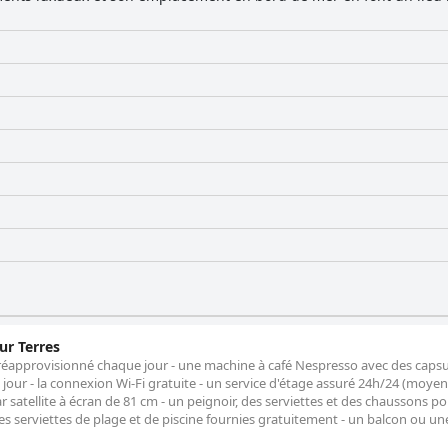
ur Terres
réapprovisionné chaque jour - une machine à café Nespresso avec des capsu
our - la connexion Wi-Fi gratuite - un service d'étage assuré 24h/24 (moye
ar satellite à écran de 81 cm - un peignoir, des serviettes et des chaussons p
 serviettes de plage et de piscine fournies gratuitement - un balcon ou un