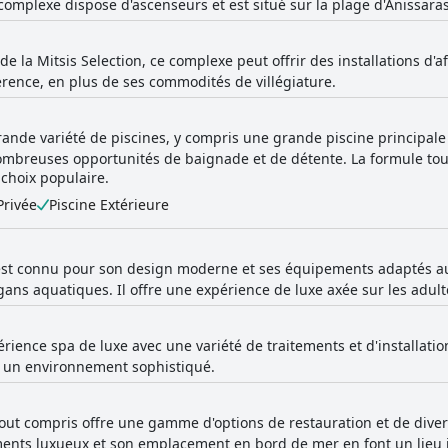
e complexe dispose d'ascenseurs et est situé sur la plage d'Anissara
de la Mitsis Selection, ce complexe peut offrir des installations d'af
érence, en plus de ses commodités de villégiature.
ande variété de piscines, y compris une grande piscine principale 
nombreuses opportunités de baignade et de détente. La formule to
 choix populaire.
Privée
Piscine Extérieure
st connu pour son design moderne et ses équipements adaptés aux
ans aquatiques. Il offre une expérience de luxe axée sur les adulte
rience spa de luxe avec une variété de traitements et d'installation
 un environnement sophistiqué.
out compris offre une gamme d'options de restauration et de diver
ments luxueux et son emplacement en bord de mer en font un lieu 