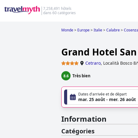
7,258,491 hôtels
dans 60 catégories
Monde
>
Europe
>
Italie
>
Calabre
>
Cosenz
Grand Hotel San
Cetraro
,
Località Bosco 8/
Très bien
8.6
Dates d'arrivée et de départ
mar. 25 août - mer. 26 août
Information
Catégories