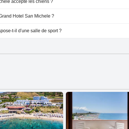
hele accepte les chiens ?
ccueille les chiens.
u Grand Hotel San Michele ?
e à Grand Hotel San Michele.
ose-t-il d'une salle de sport ?
'a pas de salle de sport.