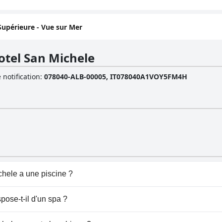
upérieure - Vue sur Mer
otel San Michele
 notification
:
078040-ALB-00005, IT078040A1VOY5FM4H
hele a une piscine ?
ispose de piscine(s) appartenant à une ou plusieurs des ca
ose-t-il d'un spa ?
nd Hotel San Michele.