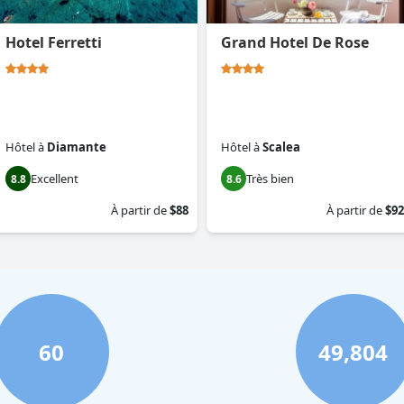
Hotel Ferretti
Grand Hotel De Rose
Hôtel
à
Diamante
Hôtel
à
Scalea
Excellent
Très bien
8.8
8.6
À partir de
$88
À partir de
$92
60
49,804