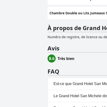
Chambre Double ou Lits Jumeaux S
À propos de Grand H
Numéro de registre, de licence ou de
Avis
8.6
Très bien
FAQ
Est-ce que Grand Hotel San Mic
Oui, Grand Hotel San Michele d
Le Grand Hotel San Michele disp
Extérieure.
Non, il n'y a pas de spa à Gra