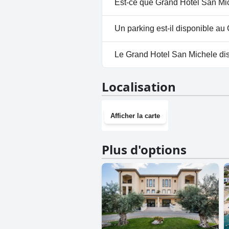
Est-ce que Grand Hotel San Mic
Oui, Grand Hotel San Michele a
Un parking est-il disponible a
Oui, un parking est disponibl
Le Grand Hotel San Michele disp
Non, Grand Hotel San Michele n
Localisation
Afficher la carte
Plus d'options