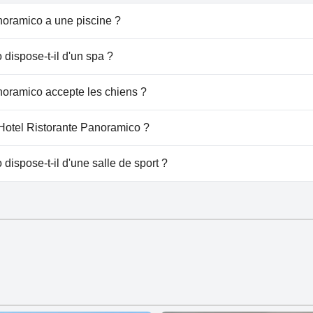
noramico a une piscine ?
ico dispose de piscine(s) appartenant à une ou plusieurs de
dispose-t-il d'un spa ?
el Ristorante Panoramico.
noramico accepte les chiens ?
ico n'accepte pas les chiens.
 Hotel Ristorante Panoramico ?
e à Hotel Ristorante Panoramico.
dispose-t-il d'une salle de sport ?
co n'a pas de salle de sport.