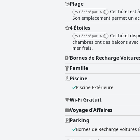
Plage
Cet hôtel est 
Généré par IA
Son emplacement permet un accè
4 Étoiles
Cet hôtel disp
Généré par IA
chambres ont des balcons avec v
mer frais.
Bornes de Recharge Voitures
Famille
Piscine
Piscine Extérieure
Wi-Fi Gratuit
Voyage d'Affaires
Parking
Bornes de Recharge Voitures É