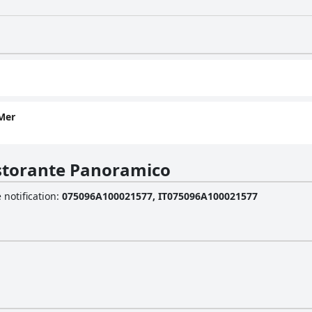
Mer
istorante Panoramico
 notification
:
075096A100021577, IT075096A100021577