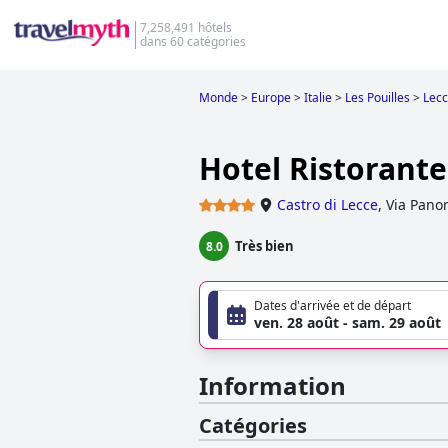
7,258,491 hôtels
dans 60 catégories
Monde
>
Europe
>
Italie
>
Les Pouilles
>
Lec
Hotel Ristorant
Castro di Lecce
,
Via Pano
Très bien
8.0
Dates d'arrivée et de départ
ven. 28 août - sam. 29 août
Information
Catégories