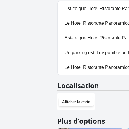
Est-ce que Hotel Ristorante Pa
Oui, Hotel Ristorante Panoram
Le Hotel Ristorante Panoramico 
Piscine Extérieure.
Non, il n'y a pas de spa à Hot
Est-ce que Hotel Ristorante Pa
Non, Hotel Ristorante Panoram
Un parking est-il disponible au
Oui, un parking est disponibl
Le Hotel Ristorante Panoramico 
Non, Hotel Ristorante Panorami
Localisation
Afficher la carte
Plus d'options