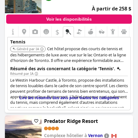
À partir de 258 $
Voir les disponibilités
$
Tennis
Cet hôtel propose des courts de tennis et
Généré par IA
des hébergements de luxe avec vue sur le lac Ontario et la ligne
d'horizon de Toronto. Il offre une expérience formidable aux
clients qui souhaitent combiner le tennis avec un séjour
Résumé des avis concernant la catégorie 'Tennis'.
confortable.
Résumé par IA
Le Westin Harbour Castle, à Toronto, propose des installations
de tennis louables dans le cadre de son centre sportif. Les clients
peuvent profiter de terrains de tennis bien entretenus, qui sont
appréciés pour leur état correct. L'hôtel propose non seulement
Lire les résumés des avis pour toutes les catégories
du tennis, mais comprend également d'autres installations
sportives comme le basketball, créant ainsi un environnement
sportif diversifié et agréable. Situé près de la piscine au 5e étage,
le court de tennis offre un cadre unique aux clients. De plus, la
Predator Ridge Resort
présence d'une table de tennis dans la zone de la piscine ajoute
aux options de loisirs disponibles. Dans l'ensemble, les
Complexe hôtelier à
installations de tennis de l'hôtel contribuent positivement à
Vernon