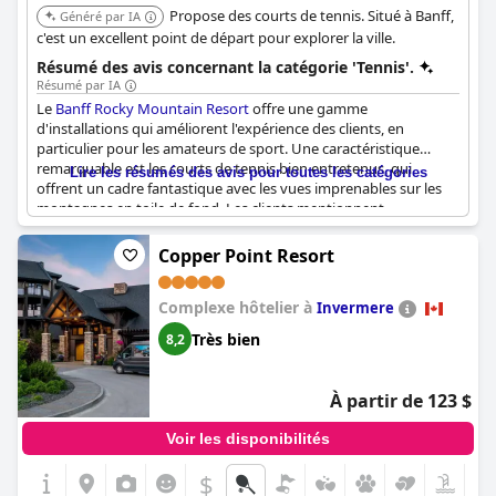
Propose des courts de tennis. Situé à Banff,
Généré par IA
c'est un excellent point de départ pour explorer la ville.
Résumé des avis concernant la catégorie 'Tennis'.
Résumé par IA
Le
Banff Rocky Mountain Resort
offre une gamme
d'installations qui améliorent l'expérience des clients, en
particulier pour les amateurs de sport. Une caractéristique
remarquable est les courts de tennis bien entretenus, qui
Lire les résumés des avis pour toutes les catégories
offrent un cadre fantastique avec les vues imprenables sur les
montagnes en toile de fond. Les clients mentionnent
fréquemment le plaisir de jouer au tennis, au volleyball et au
squash, en notant l'état propre et bien entretenu des courts.
Copper Point Resort
Des options d'activités supplémentaires comme le pickleball et
les terrains de basketball sont également disponibles, bien que
Complexe hôtelier à
certaines installations puissent nécessiter une réservation à
Invermere
l'avance. Pour les familles, le complexe est un succès auprès des
Très bien
8,2
enfants qui apprécient particulièrement les courts de tennis et la
piscine. Malgré quelques problèmes mineurs comme une
ambiance un peu démodée et des fermetures occasionnelles
À partir de 123 $
pour rénovation, le complexe reste un choix solide pour une
escapade active en montagne. La présence de commodités
Voir les disponibilités
telles que des sentiers de randonnée derrière les courts de
tennis et d'excellents équipements d'échauffement enrichissent
$
davantage l'expérience des clients. Dans l'ensemble, le complexe