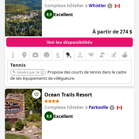
Complexe hôtelier à
Whistler
Excellent
8,9
À partir de 274 $
Voir les disponibilités
$
Tennis
Propose des courts de tennis dans le cadre
Généré par IA
de ses équipements de villégiature.
Ocean Trails Resort
Complexe hôtelier à
Parksville
Excellent
8,8