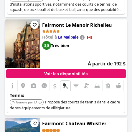
d'installations sportives, notamment des courts de tennis, de
Hot Tub, Squash Court! Short Drive
squash, de pickleball et de basket-ball, ainsi que des possibilités
to Radium or Fairmont Hot
de natation, de navigation de plaisance et de golf. Idéal pour les
Springs!)
familles actives et les amateurs de sport.
Fairmont Le Manoir Richelieu
Hôtel à
La Malbaie
Très bien
8,5
À partir de 192 $
Voir les disponibilités
$
Tennis
Propose des courts de tennis dans le cadre
Généré par IA
de ses équipements de villégiature.
Fairmont Chateau Whistler