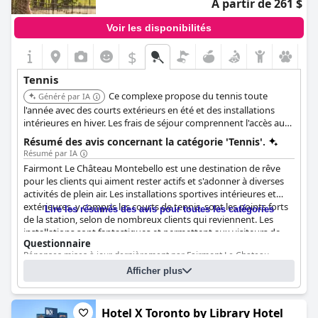
À partir de 261 $
Voir les disponibilités
$
Tennis
Ce complexe propose du tennis toute
Généré par IA
l'année avec des courts extérieurs en été et des installations
intérieures en hiver. Les frais de séjour comprennent l'accès au
tennis et du matériel est disponible à la location. C'est un grand
Résumé des avis concernant la catégorie 'Tennis'.
complexe avec de nombreux autres équipements.
Résumé par IA
Fairmont Le Château Montebello est une destination de rêve
pour les clients qui aiment rester actifs et s'adonner à diverses
activités de plein air. Les installations sportives intérieures et
extérieures, y compris les courts de tennis, sont les points forts
Lire les résumés des avis pour toutes les catégories
de la station, selon de nombreux clients qui reviennent. Les
installations sont fantastiques et permettent aux visiteurs de
Questionnaire
s'adonner à de multiples activités telles que le ski et le mini-golf,
Réponses mises à jour dernièrement par Fairmont Le Chateau
entre autres. Le court de tennis intérieur est l'un des préférés
Montebello
des clients, grâce à son environnement magnifique, et les courts
Afficher plus
extérieurs offrent également une configuration agréable. Les
Nombre de courts de tennis
6
terrains et la variété des activités, y compris les installations de
Nombre de courts de tennis intérieurs/couverts
2
tennis, sont parfaits pour les familles et les hôtes de tous
Hotel X Toronto by Library Hotel
Nombre de courts de tennis éclairés
0