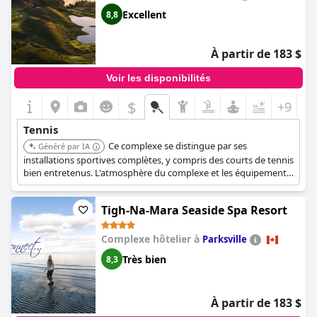
l'expérience client.
Excellent
8,8
À partir de 183 $
Voir les disponibilités
$
+9
Tennis
Ce complexe se distingue par ses
Généré par IA
installations sportives complètes, y compris des courts de tennis
bien entretenus. L'atmosphère du complexe et les équipements
supplémentaires en font un lieu idéal pour les amateurs de
tennis à la recherche d'une expérience de vacances complète.
Tigh-Na-Mara Seaside Spa Resort
Complexe hôtelier à
Parksville
Très bien
8,3
À partir de 183 $