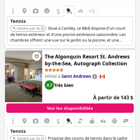
$
+5
Tennis
Situé à Cantley, ce B&B dispose d'un court
Généré par IA
de tennis extérieur et d'une piscine extérieure saisonnière. Les
chambres offrent une vue sur le jardin ou la piscine, et une
connexion Wi-Fi gratuite est disponible.
The Algonquin Resort St. Andrews
by-the-Sea, Autograph Collection
Hôtel à
Saint Andrews
Très bien
8,7
À partir de 143 $
Voir les disponibilités
$
Tennis
Propose des courts de tennis dans le cadre
Généré par IA