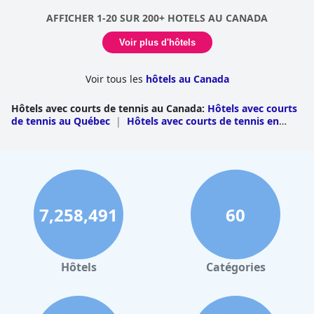
AFFICHER 1-20 SUR 200+ HOTELS AU CANADA
Voir plus d'hôtels
Voir tous les
hôtels au Canada
Hôtels avec courts de tennis au Canada
:
Hôtels avec courts
de tennis au Québec
|
Hôtels avec courts de tennis en
Ontario
|
Hôtels avec courts de tennis en Colombie-
Britannique
|
Hôtels avec courts de tennis en
Alberta
|
Hôtels avec courts de tennis en Nouvelle-
Écosse
|
Hôtels avec courts de tennis au Nouveau
Brunswick
|
Hôtels avec courts de tennis à l'Île-du-Prince-
Édouard
|
Hôtels avec courts de tennis en Saskatchewan
7,258,491
60
Hôtels
Catégories