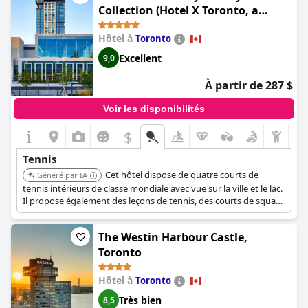
niveaux. Certains clients ont trouvé les courts de tennis sales à
Collection (Hotel X Toronto, a
cause des débris d'arbres, mais cela n'a pas affecté l'expérience
Destination by Hyatt Hotel)
générale des clients. En conclusion, Fairmont Le Château
Hôtel à
Toronto
Montebello est un centre de villégiature idéal pour les clients qui
recherchent un large éventail d'activités, y compris le tennis,
Excellent
9,0
dans un environnement magnifique et relaxant.
À partir de 287 $
Voir les disponibilités
$
Tennis
Cet hôtel dispose de quatre courts de
Généré par IA
tennis intérieurs de classe mondiale avec vue sur la ville et le lac.
Il propose également des leçons de tennis, des courts de squash
et un centre de fitness ultramoderne, ce qui en fait un lieu idéal
pour les amateurs de tennis.
The Westin Harbour Castle,
Toronto
Hôtel à
Toronto
Très bien
8,5