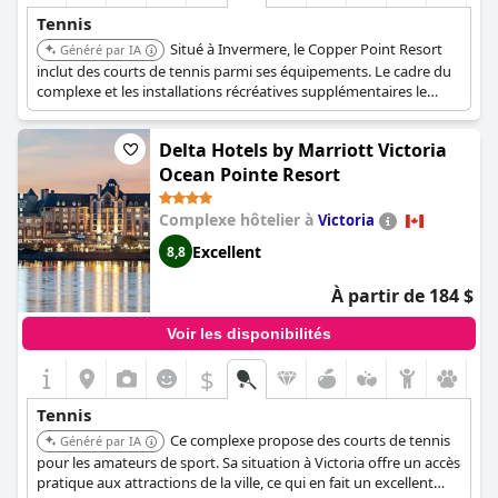
est attrayant en tant que destination polyvalente, adaptée à la
Tennis
fois à la détente et aux activités axées sur le tennis.
Situé à Invermere, le Copper Point Resort
Généré par IA
inclut des courts de tennis parmi ses équipements. Le cadre du
complexe et les installations récréatives supplémentaires le
rendent adapté aux familles et aux personnes recherchant des
vacances actives.
Delta Hotels by Marriott Victoria
Ocean Pointe Resort
Complexe hôtelier à
Victoria
Excellent
8,8
À partir de 184 $
Voir les disponibilités
$
Tennis
Ce complexe propose des courts de tennis
Généré par IA
pour les amateurs de sport. Sa situation à Victoria offre un accès
pratique aux attractions de la ville, ce qui en fait un excellent