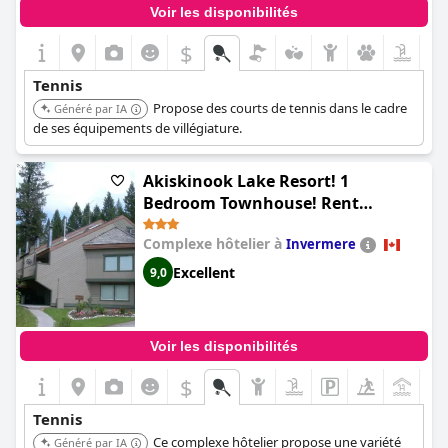
Voir les disponibilités
$
Tennis
Propose des courts de tennis dans le cadre
Généré par IA
de ses équipements de villégiature.
Akiskinook Lake Resort! 1
Bedroom Townhouse! Rent
Monthly - 50 percent off! Private
Complexe hôtelier à
Invermere
Entrance, Gas BBQ, Wi-fi, New
Appliances! Clubhouse with Indoor
Excellent
9,0
Pool, Hot Tub, Squash Court!
Skating, Skiing at 4 Resorts Close
by! Hot Springs!!! (Open Aug 4-8 or
Voir les disponibilités
Aug 22-31! Akiskinook 1 Bedroom
Main Floor Townhome! Private
$
Entrance!Sleeps 4! Sandy Beach
Tennis
Lakefront Resort! Tennis, Pickle,
Ce complexe hôtelier propose une variété
Basket Ball Courts, Indoor Pool,
Généré par IA