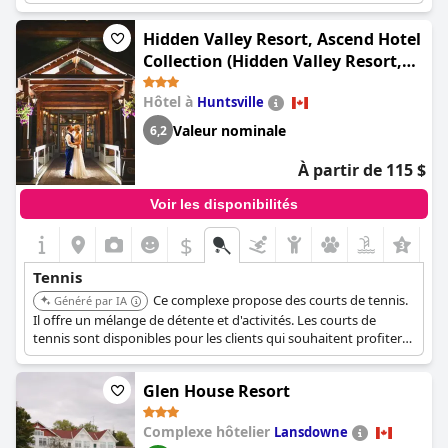
choix pour les voyageurs qui aiment à la fois les loisirs et le
sport.
Hidden Valley Resort, Ascend Hotel
Collection (Hidden Valley Resort,
an Ascend Collection Resort)
Hôtel à
Huntsville
Valeur nominale
6,2
À partir de 115 $
Voir les disponibilités
$
+8
Tennis
Ce complexe propose des courts de tennis.
Généré par IA
Il offre un mélange de détente et d'activités. Les courts de
tennis sont disponibles pour les clients qui souhaitent profiter
d'une partie pendant leur séjour.
Glen House Resort
Complexe hôtelier
Lansdowne