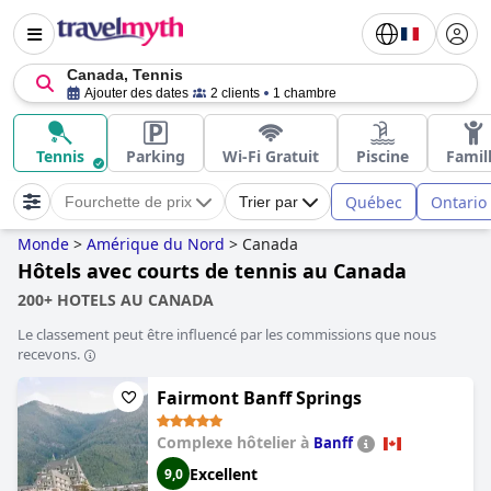
Canada, Tennis
Ajouter des dates
2 clients
1 chambre
Tennis
Parking
Wi-Fi Gratuit
Piscine
Famil
Québec
Ontario
Fourchette de prix
Trier par
Monde
>
Amérique du Nord
>
Canada
Hôtels avec courts de tennis au Canada
200+ HOTELS AU CANADA
Le classement peut être influencé par les commissions que nous
recevons.
Fairmont Banff Springs
Complexe hôtelier à
Banff
Excellent
9,0