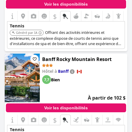
Voir les disponibilités
$
Tennis
Offrant des activités intérieures et
Généré par IA
extérieures, ce complexe dispose de courts de tennis ainsi que
d'installations de spa et de bien-être, offrant une expérience de
vacances équilibrée. Sa situation près de la plage de Rathtrevor
ajoute à son attrait pour une escapade relaxante.
Banff Rocky Mountain Resort
Hôtel à
Banff
Bien
7,7
À partir de 102 $
Voir les disponibilités
$
Tennis