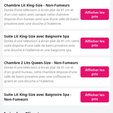
chambres, sont un atout majeur pour de nombreux clients, qui les
Chambre Lit King-Size - Non-Fumeurs
trouvent spacieuses et relaxantes. Néanmoins, des problèmes
Dotée d’une télévision à écran plat de 81 cm et
d'entretien tels que des jets cassés et des problèmes de propreté sont
Afficher les
d’un coin salon avec canapé, cette chambre
mentionnés, ce qui nuit à l'expérience par ailleurs positive. Les lits offrent
prix
dispose d’un bureau ainsi que d’une salle de bains
une expérience mitigée ; bien que beaucoup les trouvent extrêmement
privative avec une douche à l’italienne.
confortables et propices à une bonne nuit de sommeil, d'autres les
critiquent pour être trop mous ou usés, ce qui affecte parfois le confort.
Des problèmes de propreté liés à la literie et aux matelas sont
Suite Lit King-Size avec Baignoire Spa
également notés, mais semblent moins fréquents. Dans l'ensemble, le
Dotée d'une télévision à écran plat de 81 cm, cette
Afficher les
Garden Place Hotel offre un bon rapport qualité-prix et une ambiance
prix
suite dispose d'une salle de bains privative avec
unique avec sa décoration italienne. Cependant, la propriété montre des
une douche à l'italienne et une baignoire spa.
signes d'usure et pourrait bénéficier d'améliorations pour répondre aux
normes modernes. Bien que son emplacement privilégié et son
personnel amical contribuent positivement, les incohérences dans la
Chambre 2 Lits Queen-Size - Non-Fumeurs
qualité des chambres, la propreté et le service pourraient laisser certains
Dotée d'une télévision à écran plat de 81 cm et
clients déçus.
Afficher les
d'un grand bureau, cette chambre dispose d'une
prix
salle de bains privative avec une coiffeuse en
granit et une douche à l'italienne.
Suite Lit King-Size avec Baignoire Spa -
Afficher les
Non-Fumeurs
prix