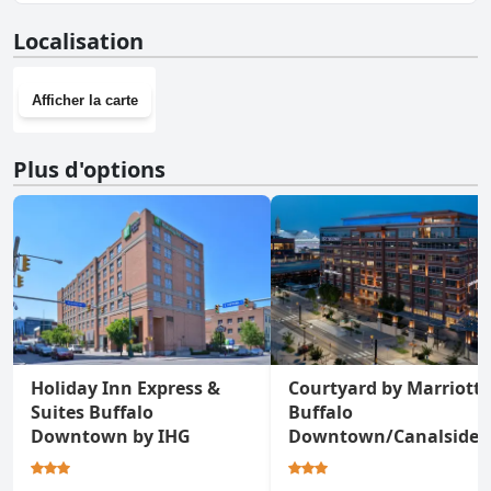
l'ensemble, bien que la présence de jacuzzis et de bains à remous
Oui, Garden Place Hotel dispose d'une salle de sport.
dans les chambres de l'hôtel Garden Place soit un attrait majeur, les
Localisation
problèmes d'entretien et de propreté nuisent au luxe potentiel que
ces équipements pourraient offrir. La mise à jour et l'entretien
approprié de ces équipements pourraient améliorer
Afficher la carte
considérablement l'expérience client.
Plus d'options
Holiday Inn Express &
Courtyard by Marriott
Suites Buffalo
Buffalo
Downtown by IHG
Downtown/Canalside