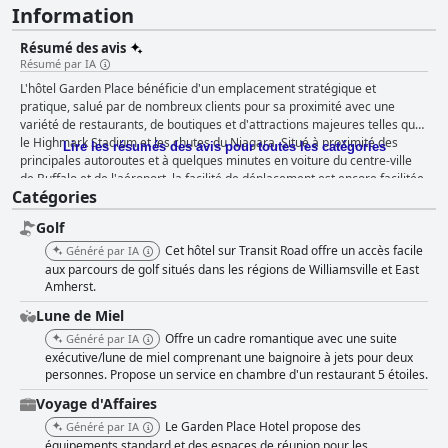
Information
Résumé des avis
Résumé par IA
L'hôtel Garden Place bénéficie d'un emplacement stratégique et
pratique, salué par de nombreux clients pour sa proximité avec une
variété de restaurants, de boutiques et d'attractions majeures telles que
le Highmark Stadium et les chutes du Niagara. Situé à proximité des
Lire les résumés des avis pour toutes les catégories
principales autoroutes et à quelques minutes en voiture du centre-ville
de Buffalo et de l'aéroport, la facilité de déplacement est encore facilitée
Catégories
par un service de navette gratuit. Le bel extérieur de l'hôtel et ses
chambres charmantes et bien entretenues ajoutent à son attrait, en
Golf
faisant un lieu de séjour idéal pour les courts et longs séjours.
Cependant, l'expérience du petit-déjeuner à l'hôtel laisse souvent les
Cet hôtel sur Transit Road offre un accès facile
Généré par IA
clients sur leur faim. Beaucoup ont été déçus par l'absence de petit-
aux parcours de golf situés dans les régions de Williamsville et East
déjeuner gratuit et par les offres limitées, qui se composaient
Amherst.
principalement d'articles continentaux de base. La nostalgie du buffet
Lune de Miel
chaud d'avant la pandémie est palpable, l'organisation actuelle du petit-
Offre un cadre romantique avec une suite
Généré par IA
déjeuner étant jugée lourde et décevante. Malgré cela, la gentillesse du
exécutive/lune de miel comprenant une baignoire à jets pour deux
personnel du café du petit-déjeuner est un aspect positif notable. Les
personnes. Propose un service en chambre d'un restaurant 5 étoiles.
expériences de dîner ont tendance à être plus favorables, de nombreux
clients appréciant les délicieux repas des restaurants adjacents et
Voyage d'Affaires
proches et appréciant la qualité du service en chambre. Néanmoins,
Le Garden Place Hotel propose des
Généré par IA
certains ont trouvé la nourriture chère et ont eu des problèmes avec le
équipements standard et des espaces de réunion pour les