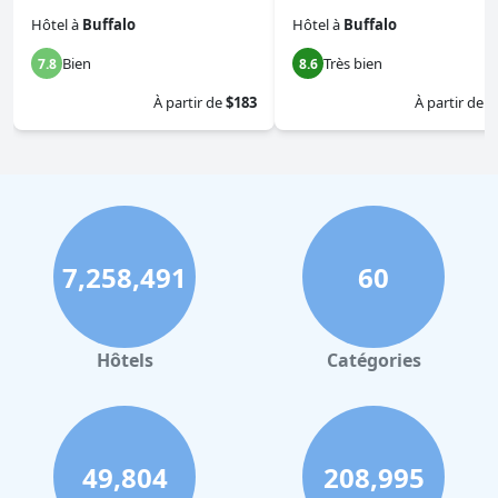
Hôtel
à
Buffalo
Hôtel
à
Buffalo
Bien
Très bien
7.8
8.6
À partir de
$183
À partir de
$
7,258,491
60
Hôtels
Catégories
49,804
208,995