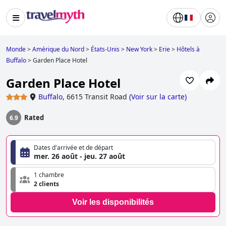
Monde
>
Amérique du Nord
>
États-Unis
>
New York
>
Erie
>
Hôtels à
Buffalo
>
Garden Place Hotel
Garden Place Hotel
Buffalo
,
6615 Transit Road
(
Voir sur la carte
)
Rated
6.9
Dates d'arrivée et de départ
mer. 26 août - jeu. 27 août
1 chambre
2 clients
Voir les disponibilités