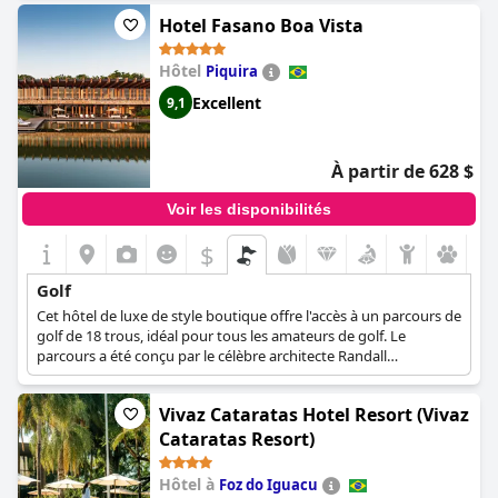
Hotel Fasano Boa Vista
Hôtel
Piquira
Excellent
9,1
À partir de 628 $
Voir les disponibilités
$
Golf
Cet hôtel de luxe de style boutique offre l'accès à un parcours de
golf de 18 trous, idéal pour tous les amateurs de golf. Le
parcours a été conçu par le célèbre architecte Randall
Thompson et il dispose également d'un club qui offre un
éventail de commodités telles que des installations de location,
Vivaz Cataratas Hotel Resort (Vivaz
un snack-bar, des vestiaires et des options d'adhésion.
Cataratas Resort)
Hôtel à
Foz do Iguacu