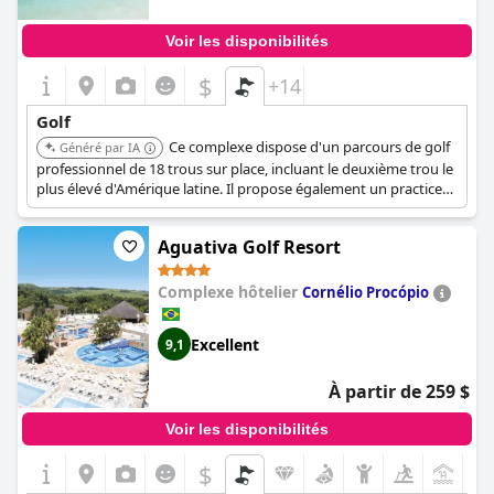
Voir les disponibilités
$
+14
Golf
Ce complexe dispose d'un parcours de golf
Généré par IA
professionnel de 18 trous sur place, incluant le deuxième trou le
plus élevé d'Amérique latine. Il propose également un practice
de golf, une boutique de golf professionnelle et des leçons de
golf, offrant des installations complètes pour les amateurs de
Aguativa Golf Resort
golf.
Complexe hôtelier
Cornélio Procópio
Excellent
9,1
À partir de 259 $
Voir les disponibilités
$
+9