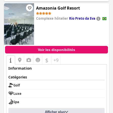
du Brésil » par les World Golf Awards, offrant aux clients un
Amazonia Golf Resort
accès direct à des installations de golf complètes et une
expérience de golf unique.
Complexe hôtelier
Rio Preto da Eva
0.0
Voir les disponibilités
$
+9
Information
Catégories
Golf
Luxe
Spa
Afficher plus