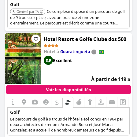
Golf
Ce complexe dispose d'un parcours de golf
Généré par IA
de 9 trous sur place, avec un practice et une zone
d'entraînement. Le parcours est décrit comme une courte
extension, ce qui en fait un favori pour les débutants et
comporte neuf lacs.
Hotel Resort e Golfe Clube dos 500
Hôtel à
Guaratingueta
Excellent
8,9
À partir de 119 $
Voir les disponibilités
$
Golf
Le parcours de golf à 9 trous de l'hôtel a été conçu en 1964 par
deux architectes de renom, Armando Rossi et José Maria
Gonzalez, et a accueilli de nombreux amateurs de golf depuis
lors. Aujourd'hui, le parcours a été rénové et est idéal pour les