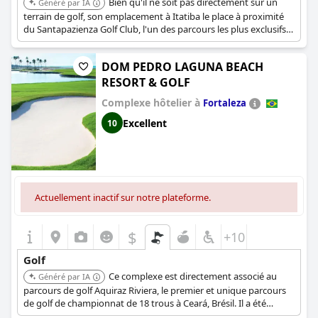
Bien qu'il ne soit pas directement sur un
Généré par IA
terrain de golf, son emplacement à Itatiba le place à proximité
du Santapazienza Golf Club, l'un des parcours les plus exclusifs
du Brésil conçu par Tom Fazio. L'hôtel offre un séjour luxueux
dans un cadre naturel et serein, qui peut être un complément
DOM PEDRO LAGUNA BEACH
attrayant à un voyage de golf.
RESORT & GOLF
Complexe hôtelier à
Fortaleza
Excellent
10
Actuellement inactif sur notre plateforme.
$
+10
Golf
Ce complexe est directement associé au
Généré par IA
parcours de golf Aquiraz Riviera, le premier et unique parcours
de golf de championnat de 18 trous à Ceará, Brésil. Il a été
reconnu à plusieurs reprises comme le « Meilleur hôtel de golf