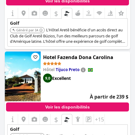
Voir les disponibilités
$
Golf
L'Hôtel Aretê bénéficie d'un accès direct au
Généré par IA
Club de Golf Aretê Búzios, l'un des meilleurs parcours de golf
d'Amérique latine. L'hôtel offre une expérience de golf complète,
comprenant un club-house avec une télévision connectée aux
réseaux sportifs de golf, un pro shop et la location
Hotel Fazenda Dona Carolina
d'équipement. Il propose également des leçons de golf pour
adultes et enfants.
Hôtel
Tijuco Preto
Excellent
9,0
À partir de 239 $
Voir les disponibilités
$
+15
Golf