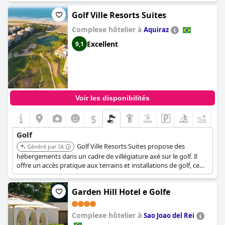
joueurs expérimentés comme pour les amateurs. Un Clubhouse
Golf Ville Resorts Suites
avec diverses commodités et installations est également
disponible.
Complexe hôtelier à
Aquiraz
Excellent
9,1
Voir les disponibilités
$
+4
Golf
Golf Ville Resorts Suites propose des
Généré par IA
hébergements dans un cadre de villégiature axé sur le golf. Il
offre un accès pratique aux terrains et installations de golf, ce
qui le rend idéal pour les séjours axés sur le golf.
Garden Hill Hotel e Golfe
Complexe hôtelier à
Sao Joao del Rei