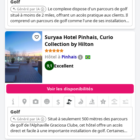
Golf
Le complexe dispose d'un parcours de golf
Généré par IA
situé à moins de 2 miles, offrant un accès pratique aux clients. Il
comprend un parcours de golf comme l'une de ses installations
récréatives, offrant des opportunités de jeu pendant votre
séjour.
Suryaa Hotel Pinhais, Curio
Collection by Hilton
Hôtel à
Pinhais
Excellent
9,1
Voir les disponibilités
$
+1
Golf
Situé à seulement 500 mètres des parcours
Généré par IA
de golf de l'Alphaville Graciosa Clube, cet hôtel offre un accès
direct et facile à une importante installation de golf. Certaines
suites offrent une vue sur le parcours de golf.