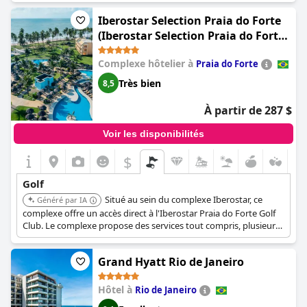
de golf sur place, ainsi que les chambres situées près du club de
golf, offrent commodité et accessibilité aux clients souhaitant
Iberostar Selection Praia do Forte
s'adonner à ce sport. La location d'une voiturette de golf ajoute
(Iberostar Selection Praia do Forte -
une autre couche de facilité, permettant plus de plaisir tout en
All Inclusive)
naviguant sur les vastes terrains. Malgré une mention de
Complexe hôtelier à
Praia do Forte
négligence, la majorité des avis soulignent la beauté et la qualité
des parcours, ce qui en fait un élément très apprécié du
Très bien
8,5
complexe.
À partir de 287 $
Voir les disponibilités
$
Golf
Situé au sein du complexe Iberostar, ce
Généré par IA
complexe offre un accès direct à l'Iberostar Praia do Forte Golf
Club. Le complexe propose des services tout compris, plusieurs
restaurants et bars, ainsi qu'un spa, garantissant une
expérience pratique et luxueuse pour les amateurs de golf.
Grand Hyatt Rio de Janeiro
Hôtel à
Rio de Janeiro