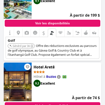
Excellent
9,1
À partir de 199 $
Voir les disponibilités
$
Golf
Offre des réductions exclusives au parcours
Généré par IA
de golf olympique, au Gávea Golf & Country Club et à
l'Itanhangá Golf Club. Propose également un forfait spécial
comprenant l'hébergement, les services de piscine et un trajet
en ferry vers le parcours de golf olympique. Il dispose d'un
Hotel Aretê
parcours de golf et offre un accès au parcours olympique de Rio
de Janeiro 2016 situé à proximité.
Hôtel à
Buzios
Excellent
9,2
À partir de 74 $