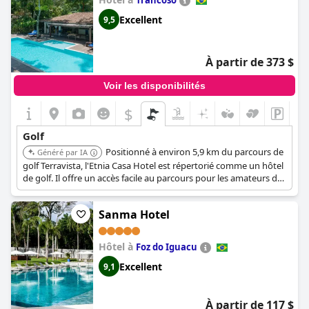
Trancoso
Excellent
9,5
À partir de 373 $
Voir les disponibilités
$
Golf
Positionné à environ 5,9 km du parcours de
Généré par IA
golf Terravista, l'Etnia Casa Hotel est répertorié comme un hôtel
de golf. Il offre un accès facile au parcours pour les amateurs de
golf.
Sanma Hotel
Hôtel à
Foz do Iguacu
Excellent
9,1
À partir de 117 $