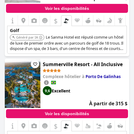
Voir les disponibilités
$
Golf
Le Sanma Hotel est réputé comme un hôtel
Généré par IA
de luxe de premier ordre avec un parcours de golf de 18 trous. Il
dispose d'un spa, de 3 bars, d'un centre de fitness et de courts
de tennis extérieurs. Il est situé à une courte distance du Parque
de Aves et de l'entrée des chutes d'Iguassu.
Summerville Resort - All Inclusive
Complexe hôtelier à
Porto De Galinhas
Excellent
9,6
À partir de 315 $
Voir les disponibilités
$