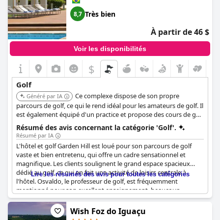
Très bien
8,7
À partir de 46 $
Voir les disponibilités
$
Golf
Ce complexe dispose de son propre
Généré par IA
parcours de golf, ce qui le rend idéal pour les amateurs de golf. Il
est également équipé d'un practice et propose des cours de golf
aux clients. L'hôtel est reconnu comme le seul établissement du
Résumé des avis concernant la catégorie 'Golf'.
Minas Gerais doté d'un parcours de golf.
Résumé par IA
L'hôtel et golf Garden Hill est loué pour son parcours de golf
vaste et bien entretenu, qui offre un cadre sensationnel et
magnifique. Les clients soulignent le grand espace spacieux
dédié au golf, ce qui en fait une activité de loisirs centrale à
Lire les résumés des avis pour toutes les catégories
l'hôtel. Osvaldo, le professeur de golf, est fréquemment
mentionné pour son excellent enseignement, beaucoup
affirmant que ses leçons valent la peine d'être suivies. Le
parcours de golf est réputé pour ses beaux paysages et les vues
Wish Foz do Iguaçu
depuis différents points autour de l'hôtel, en particulier depuis