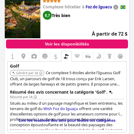
le balcon, sont largement appréciées. Malgré certains
Complexe hôtelier à
Foz do Iguacu
commentaires indiquant des zones nécessitant un entretien, le
sentiment général est positif, les clients appréciant la possibilité
Très bien
8,7
de jouer au golf et de participer à des activités connexes. La
combinaison de l'environnement verdoyant et des instructions
de golf de premier ordre en fait un élément remarquable du
À partir de 72 $
séjour à l'hôtel et golf Garden Hill.
Voir les disponibilités
$
Golf
Ce complexe 5 étoiles abrite l'Iguassu Golf
Généré par IA
Club, un parcours de golf de 18 trous conçu par Erik Larsen,
offrant de larges fairways et de petits greens. Il propose une
structure de loisirs et une zone sportive complètes, en faisant
Résumé des avis concernant la catégorie 'Golf'.
une destination unique pour les amateurs de golf et leurs
Résumé par IA
familles. Le complexe dispose également de plusieurs bains à
Situés au milieu d'un paysage magnifique et bien entretenu, les
remous, piscines et options de restauration.
terrains de golf du
Wish Foz do Iguaçu
offrent une variété
d'excellentes options de golf pour les amateurs comme pour les
professionnels. Les clients mentionnent fréquemment la
Lire les résumés des avis pour toutes les catégories
conception époustouflante et la beauté des paysages des
parcours, ce qui améliore l'expérience globale du golf. Le terrain