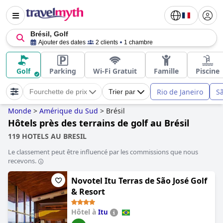
Brésil, Golf
Ajouter des dates
2 clients
1 chambre
Golf
Parking
Wi-Fi Gratuit
Famille
Piscine
Rio de Janeiro
S
Fourchette de prix
Trier par
Monde
>
Amérique du Sud
>
Brésil
Hôtels près des terrains de golf au Brésil
119 HOTELS AU BRESIL
Le classement peut être influencé par les commissions que nous
recevons.
Novotel Itu Terras de São José Golf
& Resort
Hôtel à
Itu