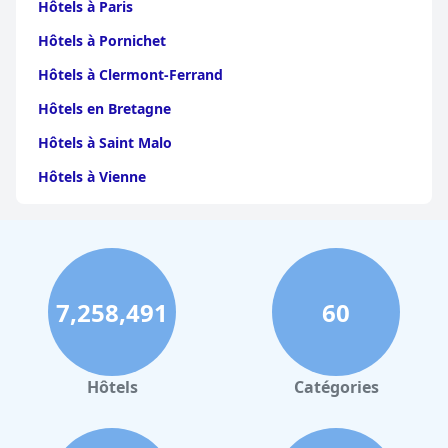
Hôtels à Paris
Hôtels à Pornichet
Hôtels à Clermont-Ferrand
Hôtels en Bretagne
Hôtels à Saint Malo
Hôtels à Vienne
Hôtels à Dijon
Hôtels à Perpignan
Hôtels au Grand-Bornand
7,258,491
60
Hôtels à Strasbourg
Hôtels à Valence
Hôtels à Gerardmer
Hôtels
Catégories
Hôtels à Granville