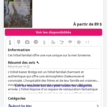
À partir de 89 $
Voir les disponibilités
$
+1
Information
Cet hôtel familial offre une vue unique sur la mer Ionienne.
Résumé des avis
Résumé par IA
L'Hôtel Kaiser Bridge est un hôtel familial charmant et
authentique qui offre une atmosphère chaleureuse et
conviviale. L'hospitalité des frères et de leur famille est vraiment
inoubliable, vous faisant sentir comme chez vous dès votre
Lire les résumés des avis pour toutes les catégories
arrivée. L'hôtel dispose d'un espace de restauration fantastique
avec une vue imprenable sur la mer et une excellente cuisine
locale. Bien qu'il soit idéal pour les couples, l'hôtel accueille tout
Catégories
le monde, y compris les amis voyageant ensemble. La plage
Bord De Mer
privée paisible avec chaises longues est une délicate attention et