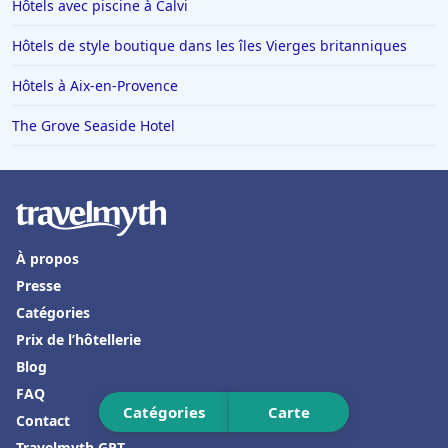
Hôtels avec piscine à Calvi
Hôtels à La Barrière
Hôtels de style boutique dans les îles Vierges britanniques
Hôtels dans Vars
Hôtels à Aix-en-Provence
Hôtels à Trouville-sur-Mer
The Grove Seaside Hotel
Hôtels en France
Hôtels à Val-dʼIsère
Hôtels à Saint-Cyprien-Plage
Hôtels à Saint-Georges-de-Didonne
À propos
Hôtels à La Flotte
Presse
Hôtels à Ottrott
Catégories
Hôtels à Bourg-en-Bresse
Prix de l’hôtellerie
Blog
Hôtels en Grèce
FAQ
Hôtels à San Francisco
Catégories
Carte
Contact
Hôtels à Tarragone
Travelmyth GPT