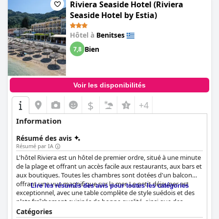
Riviera Seaside Hotel (Riviera
Seaside Hotel by Estia)
Hôtel à
Benitses
Bien
7,8
Voir les disponibilités
$
+4
Information
Résumé des avis
Résumé par IA
L'hôtel Riviera est un hôtel de premier ordre, situé à une minute
de la plage et offrant un accès facile aux restaurants, aux bars et
aux boutiques. Toutes les chambres sont dotées d'un balcon
offrant une vue magnifique sur la mer. Le petit déjeuner est
Lire les résumés des avis pour toutes les catégories
exceptionnel, avec une table complète de style suédois et des
plats fraîchement cuisinés de bonne qualité, ainsi que des
omelettes préparées à la demande par le propriétaire. L'hôtel
Catégories