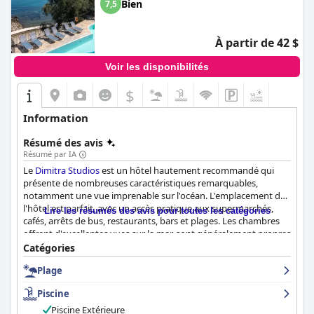
Bien
7,5
À partir de 42 $
Voir les disponibilités
$
Information
Résumé des avis
Résumé par IA
Le
Dimitra Studios
est un hôtel hautement recommandé qui
présente de nombreuses caractéristiques remarquables,
notamment une vue imprenable sur l'océan. L'emplacement de
l'hôtel est parfait, avec un accès pratique aux supermarchés,
Lire les résumés des avis pour toutes les catégories
cafés, arrêts de bus, restaurants, bars et plages. Les chambres
offrent d'excellentes vues sur la mer, sont généralement propres
et bien rangées, avec des lits confortables et des installations
Catégories
bien équipées. Quelques clients ont signalé des problèmes
Plage
mineurs, mais la majorité d'entre eux ont trouvé que les
chambres répondaient à leurs besoins. Le personnel est
Piscine
incroyablement amical, serviable et arrangeant, et les clients ne
cessent de louer leur accueil chaleureux. Les clients ont
Piscine Extérieure