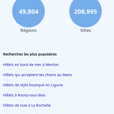
Hôtels à La Bresse
Hôtels à Portet-sur-Garonne
49,804
208,995
Hôtels à Quiberon
Hôtels à Cluny
Régions
Villes
Hôtels à Ambérieu-en-Bugey
Hôtels à Béziers
Hôtels à Limoges
Recherches les plus populaires
Hôtels au Havre
Hôtels en bord de mer à Menton
Hôtels à Saint-Valery-sur-Somme
Hôtels qui acceptent les chiens au Mans
Hôtels à Valenciennes
Hôtels de style boutique en Ligurie
Hôtels à Antibes
Hôtels à Rosny-sous-Bois
Hôtels à Lille
Hôtels à Rome
Hôtels de luxe à La Rochelle
Hôtels à Villeneuve-Loubet