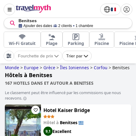
Benitses
Ajouter des dates
2 clients
1 chambre
Wi-Fi Gratuit
Plage
Parking
Piscine
Piscine 
Fourchette de prix
Trier par
Monde
>
Europe
>
Grèce
>
Îles Ioniennes
>
Corfou
>
Benitses
Hôtels à Benitses
167 HOTELS DANS ET AUTOUR A BENITSES
Le classement peut être influencé par les commissions que nous
recevons.
Hotel Kaiser Bridge
Hôtel à
Benitses
Excellent
9,1