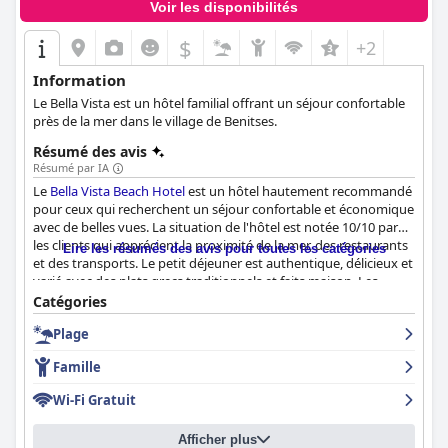
Voir les disponibilités
$
+2
Information
Le Bella Vista est un hôtel familial offrant un séjour confortable
près de la mer dans le village de Benitses.
Résumé des avis
Résumé par IA
Le
Bella Vista Beach Hotel
est un hôtel hautement recommandé
pour ceux qui recherchent un séjour confortable et économique
avec de belles vues. La situation de l'hôtel est notée 10/10 par
les clients qui apprécient la proximité de la mer, des restaurants
Lire les résumés des avis pour toutes les catégories
et des transports. Le petit déjeuner est authentique, délicieux et
varié avec des plats grecs traditionnels et faits maison. Les
chambres sont confortables et propres, avec des balcons
Catégories
offrant de belles vues sur la montagne ou la mer. Le personnel
Plage
est amical, accessible et attentif, se surpassant pour que les
clients se sentent comme chez eux. L'hôtel se targue d'une
Famille
propreté exceptionnelle et s'efforce de maintenir un
environnement impeccable. Bien qu'il y ait quelques problèmes
Wi-Fi Gratuit
avec le wifi, il est toujours disponible et gratuit pour les clients.
L'hôtel est idéalement situé près de la plage, avec une eau
Afficher plus
cristalline et des chaises longues gratuites pour les clients de