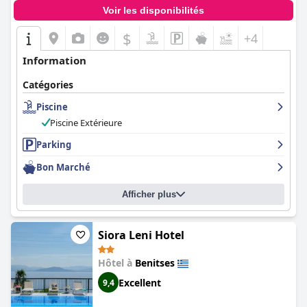
Voir les disponibilités
$
+4
Information
Catégories
Piscine
Piscine Extérieure
Parking
Bon Marché
Afficher plus
Siora Leni Hotel
Hôtel à
Benitses
Excellent
9,4