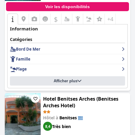
Voir les disponibilités
$
+4
Information
Catégories
Bord De Mer
Famille
Plage
Afficher plus
Hotel Benitses Arches (Benitses
Arches Hotel)
Hôtel à
Benitses
Très bien
8,4