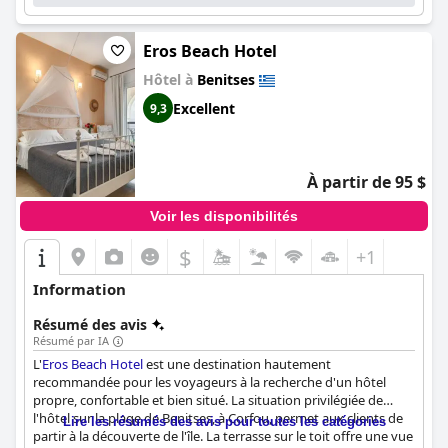
l'hôtel. Le
Bella Vista Beach Hotel
est un hôtel familial à
l'atmosphère conviviale et accueillante, ce qui en fait une
destination idéale pour des vacances tranquilles en famille. La
Eros Beach Hotel
majorité des clients ont trouvé les lits confortables et douillets
Hôtel à
Benitses
pendant leur séjour. Dans l'ensemble, les clients ont pu profiter
d'une bonne nuit de sommeil dans les lits incroyables fournis
Excellent
9,3
par l'hôtel.
À partir de 95 $
Voir les disponibilités
$
+1
Information
Résumé des avis
Résumé par IA
L'
Eros Beach Hotel
est une destination hautement
recommandée pour les voyageurs à la recherche d'un hôtel
propre, confortable et bien situé. La situation privilégiée de
l'hôtel sur la plage de Benitses, à Corfou, permet aux clients de
Lire les résumés des avis pour toutes les catégories
partir à la découverte de l'île. La terrasse sur le toit offre une vue