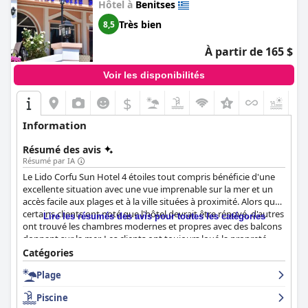
Hôtel à
Benitses
Très bien
8,5
À partir de 165 $
Voir les disponibilités
$
+6
Information
Résumé des avis
Résumé par IA
Le Lido Corfu Sun Hotel 4 étoiles tout compris bénéficie d'une
excellente situation avec une vue imprenable sur la mer et un
accès facile aux plages et à la ville situées à proximité. Alors que
certains clients ont noté que l'hôtel devrait être rénové, d'autres
Lire les résumés des avis pour toutes les catégories
ont trouvé les chambres modernes et propres avec des balcons
donnant sur la mer. Les clients ont toujours loué la propreté
irréprochable de l'hôtel et le caractère amical et serviable du
Catégories
personnel. La formule tout compris propose des repas de
Plage
bonne qualité et des boissons non alcoolisées à volonté, ce qui
rend les vacances agréables. Bien que certains clients aient noté
Piscine
des inconvénients tels que des salles de bains trop petites et des