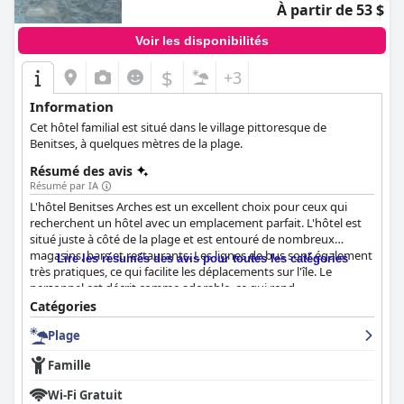
À partir de 53 $
Voir les disponibilités
$
+3
Information
Cet hôtel familial est situé dans le village pittoresque de
Benitses, à quelques mètres de la plage.
Résumé des avis
Résumé par IA
L'hôtel Benitses Arches est un excellent choix pour ceux qui
recherchent un hôtel avec un emplacement parfait. L'hôtel est
situé juste à côté de la plage et est entouré de nombreux
magasins, bars et restaurants. Les lignes de bus sont également
Lire les résumés des avis pour toutes les catégories
très pratiques, ce qui facilite les déplacements sur l'île. Le
personnel est décrit comme adorable, ce qui rend
l'emplacement encore meilleur. L'hôtel est idéal pour les familles
Catégories
avec de jeunes enfants et se trouve dans un excellent endroit
Plage
calme avec divers endroits pour la soirée et des plages
cristallines juste devant l'établissement. L'hôtel dispose de
Famille
chambres spacieuses et propres avec salle de bains privative et
lits confortables, avec des balcons offrant une vue imprenable
Wi-Fi Gratuit
sur la mer. L'hôtel est fier de sa propreté et de son ordre