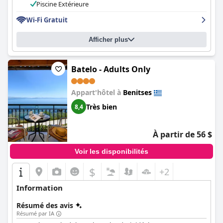
restrictions sur les cocktails et les en-cas, le sentiment général
Piscine Extérieure
est positif et de nombreux clients recommandent l'hôtel et le
Wi-Fi Gratuit
décrivent comme charmant, bien entretenu et exceptionnel. La
plage privée est l'un des points forts de l'établissement, bien
qu'il faille pour y accéder emprunter une route très fréquentée
Afficher plus
sans chemin piétonnier. Dans l'ensemble, le Lido Corfu Sun Hotel
constitue un lieu de séjour confortable et magnifique lors d'une
visite à Corfou.
Batelo - Adults Only
Appart'hôtel à
Benitses
Très bien
8,4
À partir de 56 $
Voir les disponibilités
$
+2
Information
Résumé des avis
Résumé par IA