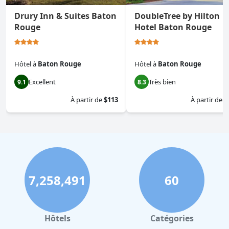
Drury Inn & Suites Baton
DoubleTree by Hilton
Rouge
Hotel Baton Rouge
Hôtel
à
Baton Rouge
Hôtel
à
Baton Rouge
Excellent
Très bien
9.1
8.3
À partir de
$113
À partir de
$
7,258,491
60
Hôtels
Catégories