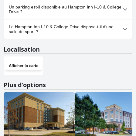
Oui, Hampton Inn I-10 & College Drive accueille les chiens.
Un parking est-il disponible au Hampton Inn I-10 & College
Drive ?
Oui, un parking est disponible à Hampton Inn I-10 & College
Le Hampton Inn I-10 & College Drive dispose-t-il d'une
Drive.
salle de sport ?
Oui, Hampton Inn I-10 & College Drive dispose d'une salle de
Localisation
sport.
Afficher la carte
Plus d'options