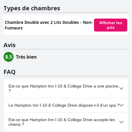
Types de chambres
Chambre Double avec 2 Lits Doubles - Non-
Afficher les
Fumeurs
prix
Avis
8.5
Très bien
FAQ
Est-ce que Hampton Inn I-10 & College Drive a une piscine
?
Oui, Hampton Inn I-10 & College Drive dispose de piscine(s)
Le Hampton Inn I-10 & College Drive dispose-t-il d'un spa ?
appartenant à une ou plusieurs des catégories suivantes : Piscine
Extérieure.
Non, il n'y a pas de spa à Hampton Inn I-10 & College Drive.
Est-ce que Hampton Inn I-10 & College Drive accepte les
chiens ?