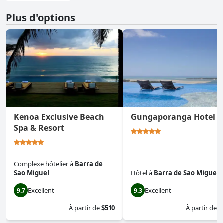
Plus d'options
Kenoa Exclusive Beach
Gungaporanga Hotel
Spa & Resort
Complexe hôtelier
à
Barra de
Sao Miguel
Hôtel
à
Barra de Sao Miguel
Excellent
Excellent
9.7
9.3
À partir de
$510
À partir de
$