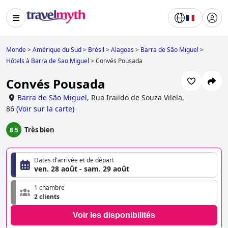
Monde
>
Amérique du Sud
>
Brésil
>
Alagoas
>
Barra de São Miguel
>
Hôtels à Barra de Sao Miguel
>
Convés Pousada
Convés Pousada
Barra de São Miguel
,
Rua Iraildo de Souza Vilela,
86
(
Voir sur la carte
)
Très bien
8.5
Dates d'arrivée et de départ
ven. 28 août - sam. 29 août
1 chambre
2 clients
Voir les disponibilités