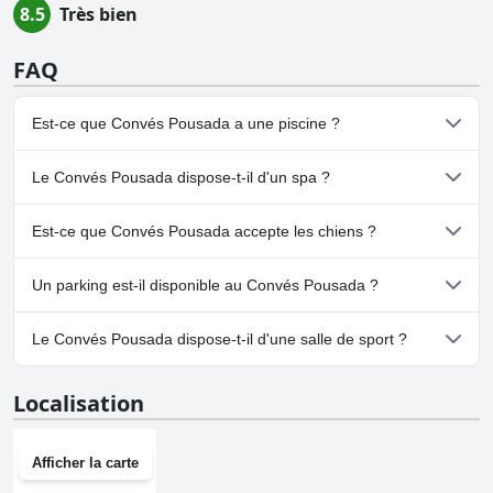
8.5
Très bien
FAQ
Est-ce que Convés Pousada a une piscine ?
Oui, Convés Pousada dispose de piscine(s) appartenant à une ou
Le Convés Pousada dispose-t-il d'un spa ?
plusieurs des catégories suivantes : Piscine Extérieure.
Non, il n'y a pas de spa à Convés Pousada.
Est-ce que Convés Pousada accepte les chiens ?
Non, Convés Pousada n'accepte pas les chiens.
Un parking est-il disponible au Convés Pousada ?
Non, il n'y a pas de parking à Convés Pousada.
Le Convés Pousada dispose-t-il d'une salle de sport ?
Non, Convés Pousada n'a pas de salle de sport.
Localisation
Afficher la carte