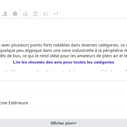
ble et propre, assurant un séjour mémorable aux clients.
+1
 avec plusieurs points forts notables dans diverses catégories, ce 
quelque peu atypique dans une zone industrielle à la périphérie de
rrêts de bus, ce qui le rend idéal pour les amateurs de plein air et
Lire les résumés des avis pour toutes les catégories
e petit-déjeuner, que les clients ont saluée pour sa variété et sa qua
 à la commande, a été félicitée pour son goût délicieux et sa bonne 
dîner recevant également des notes élevées pour la qualité de la no
ralement considérées comme propres, spacieuses et confortables,
cine Extérieure
 est un point fort constant, tant les chambres que les espaces pub
 pour son service exceptionnel, ce qui améliore considérablement l'
ent une salle de sport impressionnante et des espaces piscine bien 
Afficher plus
tionnées comme un merveilleux atout, offrant une expérience agréabl