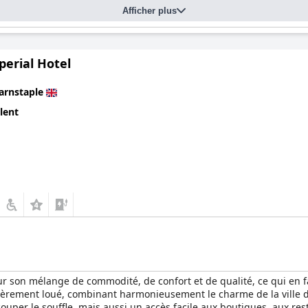
Afficher plus
xcellentes installations de stationnement améliorent encore la co
e des chambres et les attentes de service individuelles, le sentimen
 attentif créant une expérience de séjour impressionnante.
perial Hotel
arnstaple
lent
our son mélange de commodité, de confort et de qualité, ce qui e
lièrement loué, combinant harmonieusement le charme de la ville de
ouper le souffle, mais aussi un accès facile aux boutiques, aux rest