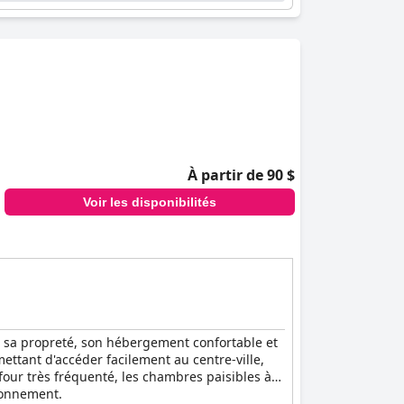
nts et de ses diverses piscines, bien que
orts isolés de problèmes occasionnels aient été
rticulier sur les canapés-lits.
bergement propre et confortable, ses
t agréable pour les visiteurs du nord du Devon.
À partir de 90 $
Voir les disponibilités
l, sa propreté, son hébergement confortable et
ttant d'accéder facilement au centre-ville,
efour très fréquenté, les chambres paisibles à
ironnement.