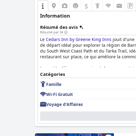
$
Information
Résumé des avis
Résumé par IA
Le
Cedars Inn by Greene King Inns
jouit d'une
de départ idéal pour explorer la région de Barn
du South West Coast Path et du Tarka Trail, idé
restaurant sur place, ce qui améliore la commodi
Les petits déjeuners reçoivent des commentaires
déjeuners anglais frais et copieux, ainsi que d
Catégories
et un manque d'organisation occasionnel, le pe
Famille
également très apprécié, les clients appréciant
noté des cas de service lent ou des options de
Wi-Fi Gratuit
Les chambres sont louées pour leur confort, le
Voyage d'Affaires
les chambres sont généralement calmes et bi
occasionnelles ont été signalés. Malgré certai
séjours reposants.
La propreté de l'établissement est généralem