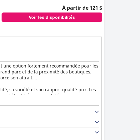
À partir de 121 $
Voir les disponibilités
fait une option fortement recommandée pour les
 grand parc et de la proximité des boutiques,
rce son attrait.
ité, sa variété et son rapport qualité-prix. Les
staurant étant fréquemment décrit comme
 de l'hôtel qui s'étendent à tous les espaces
e aux expériences positives des clients.
tissant que les clients se sentent extrêmement
x approprié pour ceux qui voyagent avec des