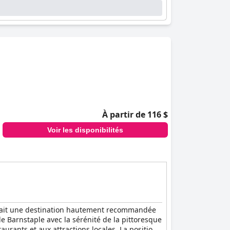
mmodité de séjourner au Park Hotel. Malgré
t général reste très favorable, l'esthétique
À partir de 116 $
Voir les disponibilités
n fait une destination hautement recommandée
 Barnstaple avec la sérénité de la pittoresque
aurants et aux attractions locales. La position