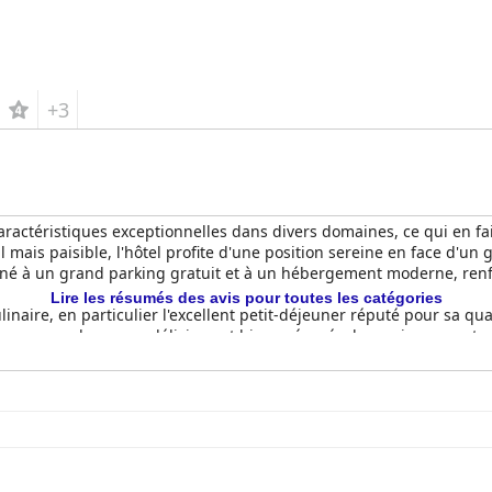
+3
aractéristiques exceptionnelles dans divers domaines, ce qui en 
 mais paisible, l'hôtel profite d'une position sereine en face d'un
biné à un grand parking gratuit et à un hébergement moderne, renfo
Lire les résumés des avis pour toutes les catégories
linaire, en particulier l'excellent petit-déjeuner réputé pour sa qual
loges pour les repas délicieux et bien préparés, le service au re
et impeccables, ce qui correspond aux normes de propreté élevées
uipements et un décor moderne contribuent de manière significativ
 son serviabilité, son professionnalisme et sa gentillesse, garan
nd aux équipements adaptés aux familles, faisant de l'hôtel un choi