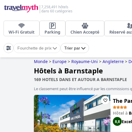
7,258,491 hôtels
dans 60 catégories
Wi-Fi Gratuit
Parking
Chien Accepté
Réservé au
Fourchette de prix
Trier par
Monde
>
Europe
>
Royaume-Uni
>
Angleterre
>
D
Hôtels à Barnstaple
169 HOTELS DANS ET AUTOUR A BARNSTAPLE
Le classement peut être influencé par les commissions 
The Pa
Hôtel à
B
Excel
8,8