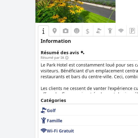
$
Information
Résumé des avis
Résumé par IA
Le Park Hotel est constamment loué pour ses c
visiteurs. Bénéficiant d'un emplacement central
restaurants et bars du centre-ville. Ceci, com
Les clients ne cessent de vanter l'expérience cu
offres de dîner reçoivent également de vives é
fantastique.
Catégories
Golf
Les chambres sont bien aménagées, spacieuses 
publics. Des lits confortables, de nombreux éq
Famille
Le personnel est fréquemment mis en avant pour
Wi-Fi Gratuit
bien accueillis. Le service exceptionnel s'éte