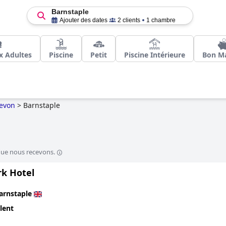
Barnstaple
Ajouter des dates
2 clients
1 chambre
x Adultes
Piscine
Petit
Piscine Intérieure
Bon M
evon
>
Barnstaple
que nous recevons.
rk Hotel
arnstaple
lent