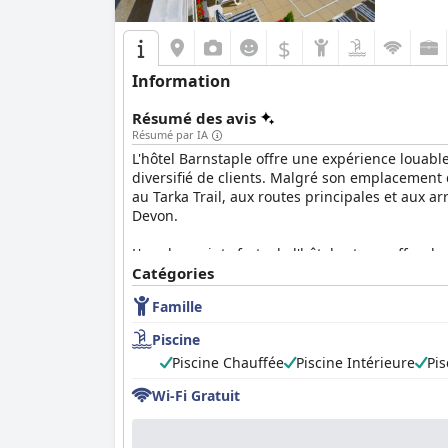
impressionnants et un environnement conforta
$
Information
Résumé des avis
Résumé par IA
L'hôtel Barnstaple offre une expérience louable
diversifié de clients. Malgré son emplacement 
au Tarka Trail, aux routes principales et aux a
Devon.
L'un des points forts de l'hôtel est son offre d
fois des options de buffet et de plats préparés
Catégories
complète davantage l'expérience culinaire, le 
Famille
agréable.
Piscine
Les chambres de l'hôtel Barnstaple sont géné
Piscine Chauffée
Piscine Intérieure
Pis
modernes et la décoration rénovée. La propreté
personnel, amical et professionnel, a été noté
Wi-Fi Gratuit
Les installations de loisirs de l'hôtel, notamm
et agréable. Les piscines sont fréquemment men