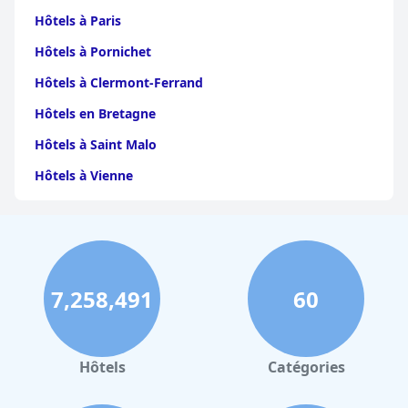
Hôtels à Paris
Hôtels à Pornichet
Hôtels à Clermont-Ferrand
Hôtels en Bretagne
Hôtels à Saint Malo
Hôtels à Vienne
Hôtels à Dijon
Hôtels à Perpignan
Hôtels au Grand-Bornand
7,258,491
60
Hôtels à Strasbourg
Hôtels à Valence
Hôtels à Gerardmer
Hôtels
Catégories
Hôtels au Mans