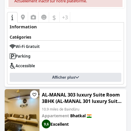
Actuellement inactif sur notre plateforme.
$
+3
Information
Catégories
Wi-Fi Gratuit
Parking
Accessible
Afficher plus
AL-MANAL 303 luxury Suite Room
3BHK (AL-MANAL 301 luxury Suite
3BHK)
10.9 miles de Baindūru
Appartement
Bhatkal
Excellent
9,6