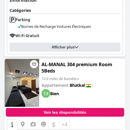
Information
Catégories
Parking
Bornes de Recharge Voitures Électriques
Wi-Fi Gratuit
Afficher plus
AL-MANAL 304 premium Room
5Beds
10.9 miles de Baindūru
Appartement
Bhatkal
Bien
7,5
Voir les disponibilités
$
+4