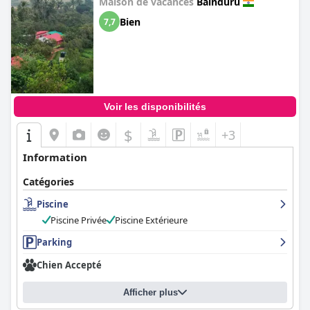
Maison de vacances
Baindūru
Bien
7,7
Voir les disponibilités
$
+3
Information
Catégories
Piscine
Piscine Privée
Piscine Extérieure
Parking
Chien Accepté
Afficher plus