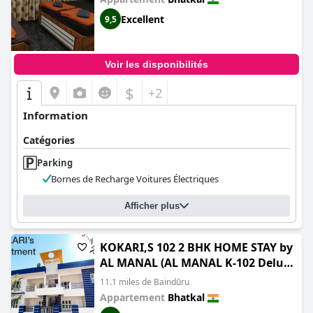
Excellent
9,5
Voir les disponibilités
$
+2
Information
Catégories
Parking
Bornes de Recharge Voitures Électriques
Afficher plus
KOKARI,S 102 2 BHK HOME STAY by
AL MANAL (AL MANAL K-102 Deluxe
2BHK Retreat)
11.1 miles de Baindūru
Appartement
Bhatkal