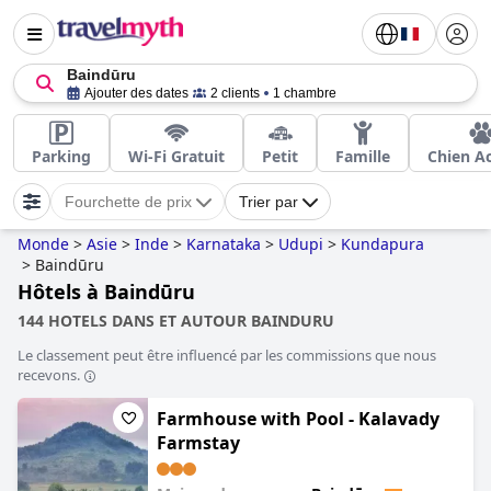
Baindūru
Ajouter des dates
2 clients
1 chambre
Parking
Wi-Fi Gratuit
Petit
Famille
Chien A
Fourchette de prix
Trier par
Monde
>
Asie
>
Inde
>
Karnataka
>
Udupi
>
Kundapura
>
Baindūru
Hôtels à Baindūru
144 HOTELS DANS ET AUTOUR BAINDURU
Le classement peut être influencé par les commissions que nous
recevons.
Farmhouse with Pool - Kalavady
Farmstay