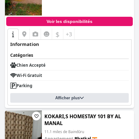
Voir les disponibilités
$
+3
Information
Catégories
Chien Accepté
Wi-Fi Gratuit
Parking
Afficher plus
KOKARI,S HOMESTAY 101 BY AL
MANAL
11.1 miles de Baindūru
Appartement
Bhatkal