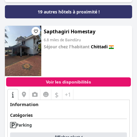
19 autres hôtels à proximité !
Sapthagiri Homestay
6.8 miles de Baindūru
Séjour chez l'habitant
Chittadi
0.0
Voir les disponibilités
$
+1
Information
Catégories
Parking