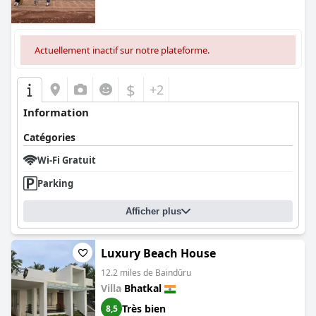
Actuellement inactif sur notre plateforme.
$
+2
Information
Catégories
Wi-Fi Gratuit
Parking
Afficher plus
Luxury Beach House
12.2 miles de Baindūru
Villa
Bhatkal
Très bien
8,5