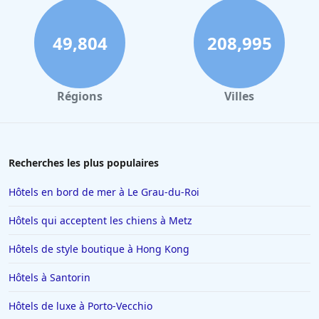
Hôtels à Nantes
Hôtels à Tours
49,804
208,995
Hôtels à Concarneau
Hôtels à Saintes
Régions
Villes
Hôtels à Santorin
Hôtels à Montélimar
Hôtels à Aix-les-Bains
Recherches les plus populaires
Hôtels à Istanbul
Hôtels en bord de mer à Le Grau-du-Roi
Hôtels en Espagne
Hôtels qui acceptent les chiens à Metz
Hôtels à Ténériffe
Hôtels de style boutique à Hong Kong
Hôtels à Plailly
Hôtels à Santorin
Hôtels à La Toussuire
Hôtels en Lorraine
Hôtels de luxe à Porto-Vecchio