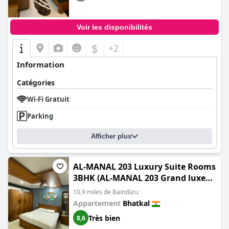
Voir les disponibilités
$
+2
Information
Catégories
Wi-Fi Gratuit
Parking
Afficher plus
AL-MANAL 203 Luxury Suite Rooms
3BHK (AL-MANAL 203 Grand luxe
3BHK Suite)
10.9 miles de Baindūru
Appartement
Bhatkal
Très bien
8,6