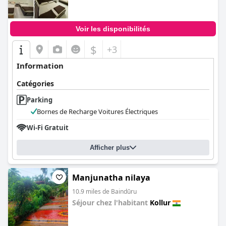
Voir les disponibilités
$
+3
Information
Catégories
Parking
Bornes de Recharge Voitures Électriques
Wi-Fi Gratuit
Afficher plus
Manjunatha nilaya
10.9 miles de Baindūru
Séjour chez l'habitant
Kollur
0.0