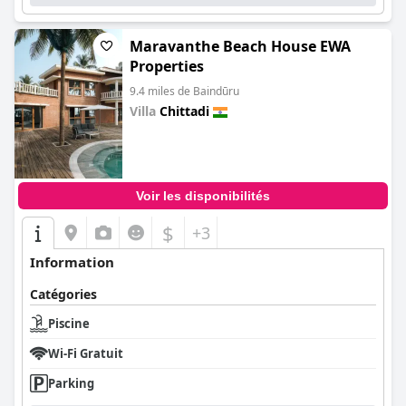
Maravanthe Beach House EWA
Properties
9.4 miles de Baindūru
Villa
Chittadi
0.0
Voir les disponibilités
$
+3
Information
Catégories
Piscine
Wi-Fi Gratuit
Parking