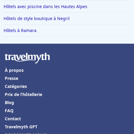
Hôtels à Monte Carlo
Hôtels avec piscine dans les Hautes Alpes
Hôtels à San Sebastian
Hôtels de style boutique à Negril
Hôtels à Dieulefit
Hôtels à Ramara
Hôtels à Châtillon-sur-Seine
Hôtels à Brest
Hôtels dans Loctudy
Hôtels à Auron
À propos
Hôtels à Thiers
Presse
Hôtels à Positano
Catégories
Prix de l’hôtellerie
Hôtels à Roscoff
Blog
Hôtels aux Baux-de-Provence
FAQ
Hôtels dans le Gers
Contact
Hôtels à Ramara
Travelmyth GPT