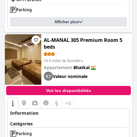
Parking
Afficher plus
AL-MANAL 305 Premium Room 5
beds
10.9 miles de Baindūru
Appartement
Bhatkal
Valeur nominale
6,7
Voir les disponibilités
$
+4
Information
Catégories
Parking