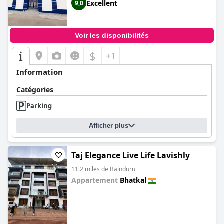
Excellent
9,0
Voir les disponibilités
$
+1
Information
Catégories
Parking
Afficher plus
Taj Elegance Live Life Lavishly
11.2 miles de Baindūru
Appartement
Bhatkal
0.0