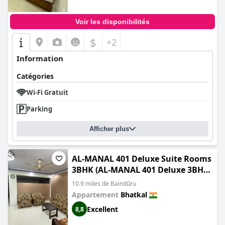
Voir les disponibilités
$
+2
Information
Catégories
Wi-Fi Gratuit
Parking
Afficher plus
AL-MANAL 401 Deluxe Suite Rooms
3BHK (AL-MANAL 401 Deluxe 3BHK
Suite)
10.9 miles de Baindūru
Appartement
Bhatkal
Excellent
8,8