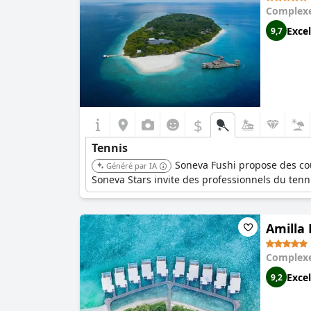
Complexe
Excel
9,7
$
Tennis
Soneva Fushi propose des cou
Généré par IA
Soneva Stars invite des professionnels du ten
Amilla
Complexe
Excel
9,2