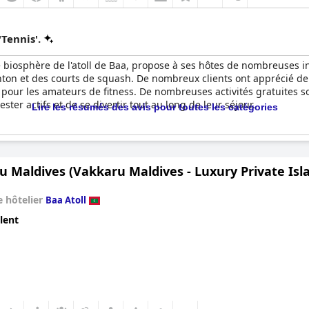
Tennis'.
de biosphère de l'atoll de Baa, propose à ses hôtes de nombreuses i
ton et des courts de squash. De nombreux clients ont apprécié de j
 pour les amateurs de fitness. De nombreuses activités gratuites 
ster actifs et de se divertir tout au long de leur séjour.
Lire les résumés des avis pour toutes les catégories
 Maldives (Vakkaru Maldives - Luxury Private Isl
 hôtelier
Baa Atoll
lent