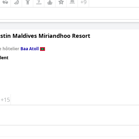
+9
stin Maldives Miriandhoo Resort
 hôtelier
Baa Atoll
lent
+15