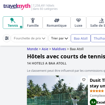
7,258,491 hôtels
dans 60 catégories
Tennis
Famille
Romantique
Luxe
Salle de 
Baa Atoll
Thulh
Fourchette de prix
Trier par
Monde
>
Asie
>
Maldives
>
Baa Atoll
Hôtels avec courts de tennis
14 HOTELS A BAA ATOLL
Le classement peut être influencé par les commissions 
Dusit T
stay un
Complexe
Excel
9,4