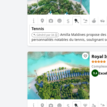
$
Tennis
Amilla Maldives propose des i
Généré par IA
personnalités notables du tennis, soulignant 
Royal I
Complexe
Excel
9,4
$