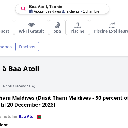
Baa Atoll, Tennis
Ajouter des dates
2 clients
1 chambre
Sport
Wi-Fi Gratuit
Spa
Piscine
Piscine Extérieur
aadhoo
Finolhas
 à Baa Atoll
que nous recevons.
hani Maldives (Dusit Thani Maldives - 50 percent of
til 20 December 2026)
 hôtelier
Baa Atoll
lent