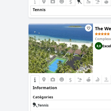
$
Tennis
The We
Complexe
Excel
8,8
$
Information
Catégories
Tennis