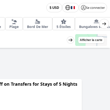
Se connecter
$ USD
e
Plage
Bord De Mer
5 Étoiles
Bungalows sur l'E
Afficher la carte
f on Transfers for Stays of 5 Nights