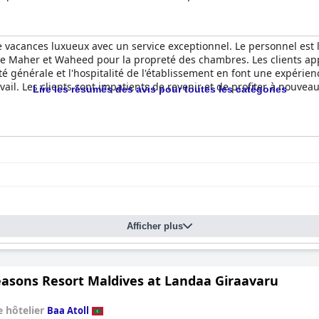
e vacances luxueux avec un service exceptionnel. Le personnel est
 Maher et Waheed pour la propreté des chambres. Les clients appr
eté générale et l'hospitalité de l'établissement en font une expérie
ail. Les clients sont impatients de revenir et de profiter à nouveau
Lire les résumés des avis pour toutes les catégories
Afficher plus
easons Resort Maldives at Landaa Giraavaru
 hôtelier
Baa Atoll