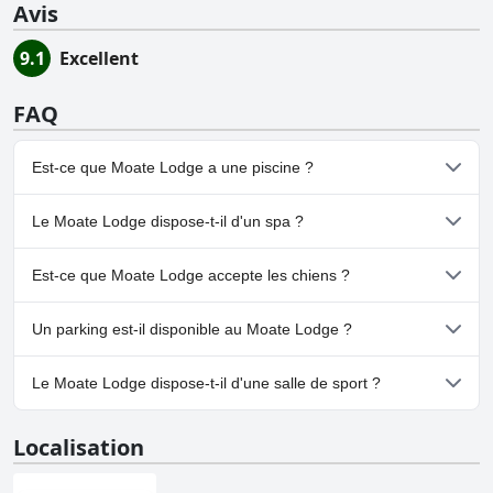
Avis
9.1
Excellent
FAQ
Est-ce que Moate Lodge a une piscine ?
Non, Moate Lodge n'a pas de piscine.
Le Moate Lodge dispose-t-il d'un spa ?
Non, il n'y a pas de spa à Moate Lodge.
Est-ce que Moate Lodge accepte les chiens ?
Non, Moate Lodge n'accepte pas les chiens.
Un parking est-il disponible au Moate Lodge ?
Oui, un parking est disponible à Moate Lodge.
Le Moate Lodge dispose-t-il d'une salle de sport ?
Non, Moate Lodge n'a pas de salle de sport.
Localisation