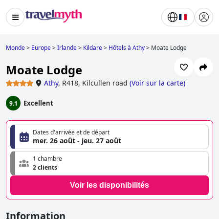
Monde
>
Europe
>
Irlande
>
Kildare
>
Hôtels à Athy
>
Moate Lodge
Moate Lodge
Athy
,
R418, Kilcullen road
(
Voir sur la carte
)
Excellent
9.1
Dates d'arrivée et de départ
mer. 26 août - jeu. 27 août
1 chambre
2 clients
Voir les disponibilités
Information