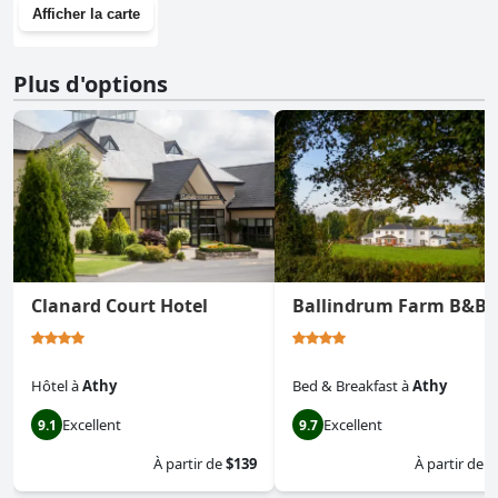
Afficher la carte
Plus d'options
Clanard Court Hotel
Ballindrum Farm B&B
Hôtel
à
Athy
Bed & Breakfast
à
Athy
Excellent
Excellent
9.1
9.7
À partir de
$139
À partir de
$