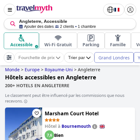
Angleterre, Accessible
Ajouter des dates
2 clients
1 chambre
Accessible
Wi-Fi Gratuit
Parking
Famille
V
Grand Londres
Y
Fourchette de prix
Trier par
Monde
>
Europe
>
Royaume-Uni
>
Angleterre
Hôtels accessibles en Angleterre
200+ HOTELS EN ANGLETERRE
Le classement peut être influencé par les commissions que nous
recevons.
Marsham Court Hotel
Hôtel à
Bournemouth
Bien
7,6