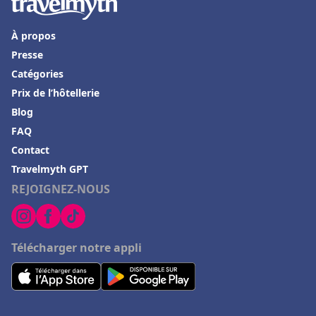
Lincolnshire
|
Hôtels accessibles à Halton
|
Hôtels
accessibles à Middlesbrough
|
Hôtels accessibles à
Stockton on Tees
|
Hôtels accessibles à Thurrock
|
Hôtels
À propos
accessibles à Hartlepool
Presse
Catégories
Prix de l’hôtellerie
Blog
FAQ
Contact
Travelmyth GPT
REJOIGNEZ-NOUS
Télécharger notre appli