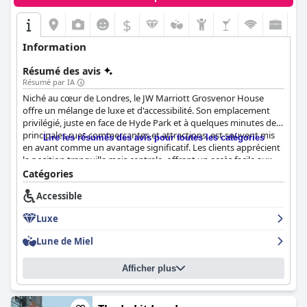
$
Information
Résumé des avis
Résumé par IA
Niché au cœur de Londres, le JW Marriott Grosvenor House
offre un mélange de luxe et d'accessibilité. Son emplacement
privilégié, juste en face de Hyde Park et à quelques minutes des
principales rues commerçantes et attractions, est souvent mis
Lire les résumés des avis pour toutes les catégories
en avant comme un avantage significatif. Les clients apprécient
la position tranquille mais centrale, offrant un accès facile aux
services essentiels et aux lieux touristiques. L'atmosphère de
Catégories
l'hôtel, complétée par sa propreté et son décor luxueux, assure
Accessible
un séjour mémorable.
Luxe
L'expérience du petit-déjeuner est largement saluée pour sa
variété, sa qualité et son service attentionné. Les clients
Lune de Miel
décrivent le repas comme fantastique avec un large choix pour
satisfaire différentes préférences. Malgré quelques
Afficher plus
préoccupations concernant les frais supplémentaires et l'espace
dans les suites de luxe, le petit-déjeuner contribue de manière
significative à l'expérience globale positive. Les services de dîner