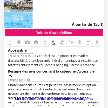
À partir de 155 $
Voir les disponibilités
$
Accessible
Cet hôtel est un pionnier en matière
Généré par IA
d'accessibilité, étant le premier hôtel britannique à installer des
toilettes entièrement équipées "Changing Places". Il propose
cinq chambres accessibles avec des caractéristiques telles que
Résumé des avis concernant la catégorie 'Accessible'.
des lits médicalisés et des lève-personnes de plafond amovibles,
une salle sensorielle, une piscine accessible avec lève-personne,
Résumé par IA
et un fauteuil roulant de plage disponible en prêt. Un parking
L'hôtel Marsham Court n'est peut-être pas la meilleure option
accessible dédié et un accès par ascenseur extérieur sont
pour les clients à mobilité réduite, car certaines chambres
également fournis.
nécessitent de monter de nombreux escaliers et n'ont pas
d'accès direct à l'ascenseur. L'ascenseur disponible est dit
Lire les résumés des avis pour toutes les catégories
minuscule et difficile à utiliser, et le monte-charge pour fauteuils
roulants/poussettes à l'entrée principale n'est pas non plus facile