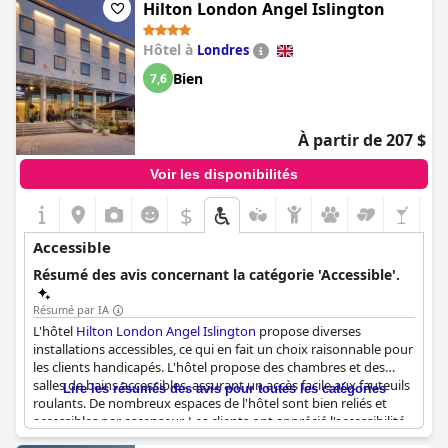
Hilton London Angel Islington
Hôtel à
Londres
Bien
7,6
À partir de 207 $
Voir les disponibilités
$
Accessible
Résumé des avis concernant la catégorie 'Accessible'.
Résumé par IA
L'hôtel
Hilton London Angel Islington
propose diverses
installations accessibles, ce qui en fait un choix raisonnable pour
les clients handicapés. L'hôtel propose des chambres et des
salles de bains accessibles, assurant un accès facile aux fauteuils
Lire les résumés des avis pour toutes les catégories
roulants. De nombreux espaces de l'hôtel sont bien reliés et
accessibles par ascenseur. Les clients ont apprécié l'accessibilité
facile de l'emplacement, qui est proche des transports en