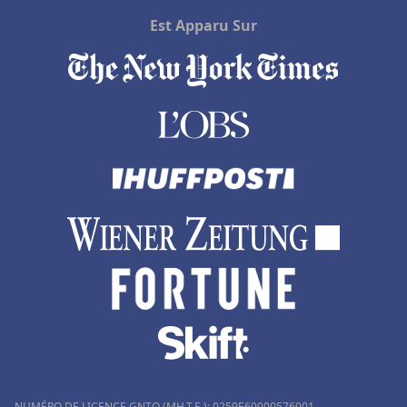
Est Apparu Sur
NUMÉRO DE LICENCE GNTO (MH.T.E.): 0259Ε60000576001