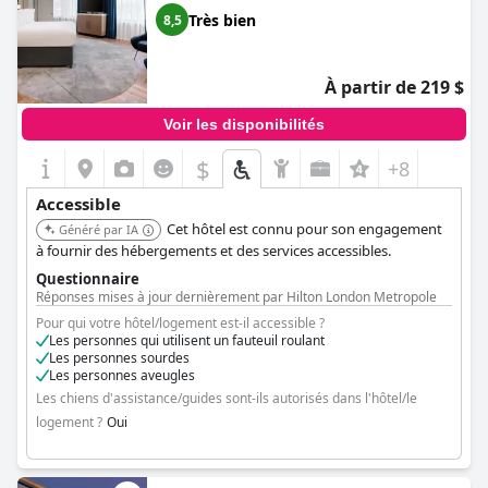
pratique et accessible et de son engagement à répondre aux
trouver et le parking pour personnes handicapées était
Très bien
8,5
divers besoins d'accessibilité.
excellent.
À partir de 219 $
Voir les disponibilités
$
+8
Accessible
Cet hôtel est connu pour son engagement
Généré par IA
à fournir des hébergements et des services accessibles.
Questionnaire
Réponses mises à jour dernièrement par Hilton London Metropole
Pour qui votre hôtel/logement est-il accessible ?
Les personnes qui utilisent un fauteuil roulant
Les personnes sourdes
Les personnes aveugles
Les chiens d'assistance/guides sont-ils autorisés dans l'hôtel/le
logement ?
Oui