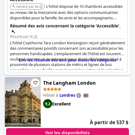
L'hôtel dispose de 10 chambres accessibles
Généré par IA
au niveau de la mezzanine avec des options communicantes
disponibles pour la famille, les amis et les accompagnants.
Chaque chambre accessible est dotée de portes assistées, de
Résumé des avis concernant la catégorie 'Accessible'.
meubles fonctionnellement adaptés, d'un design spacieux pour
les utilisateurs de fauteuils roulants et d'une salle de bain
Résumé par IA
accessible.
L'hôtel Copthorne Tara London Kensington reçoit généralement
des commentaires positifs concernant son accessibilité pour les
personnes handicapées. L'emplacement de l'hôtel est souvent
souligné comme un avantage majeur, étant idéalement situé à
Lire les résumés des avis pour toutes les catégories
proximité de plusieurs stations de métro et lignes de bus
accessibles, ce qui facilite grandement les visites et l'exploration
de Londres. Des taxis sont facilement disponibles depuis l'hôtel,
ce qui améliore encore la mobilité des personnes ayant des
The Langham London
besoins spéciaux.
Hôtel à
Londres
L'hôtel lui-même est décrit comme ayant de bonnes
caractéristiques d'accessibilité, notamment des chambres
Excellent
9,2
accessibles en fauteuil roulant, des installations publiques
accessibles et des places de parking pour personnes
handicapées avec des badges bleus. L'entrée et les principaux
À partir de 537 $
espaces de l'hôtel sont notés comme étant accessibles aux
personnes handicapées avec un bon accès par ascenseur aux
Voir les disponibilités