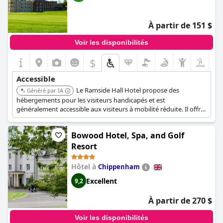
À partir de 151 $
Voir les disponibilités
$
Accessible
Le Ramside Hall Hotel propose des
Généré par IA
hébergements pour les visiteurs handicapés et est
généralement accessible aux visiteurs à mobilité réduite. Il offre
un parking désigné, un accès par rampe/de plain-pied, et des
installations pour les personnes malentendantes et
Bowood Hotel, Spa, and Golf
malvoyantes, y compris les chiens guides.
Resort
Hôtel à
Chippenham
Excellent
9,2
À partir de 270 $
Voir les disponibilités