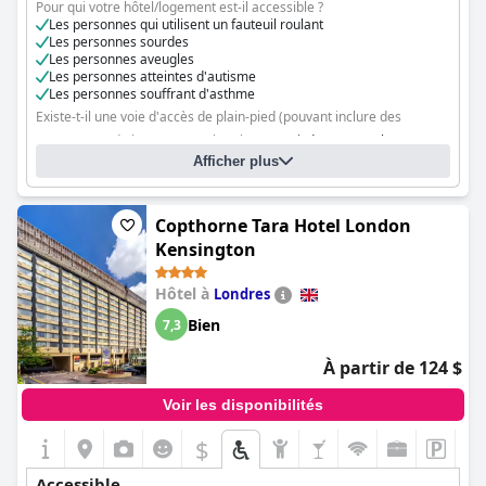
Pour qui votre hôtel/logement est-il accessible ?
Les personnes qui utilisent un fauteuil roulant
Les personnes sourdes
Les personnes aveugles
Les personnes atteintes d'autisme
Les personnes souffrant d'asthme
Existe-t-il une voie d'accès de plain-pied (pouvant inclure des
ascenseurs) de la route aux chambres ?
Oui, dans toutes les
Afficher plus
chambres
Y a-t-il des installations que les clients qui utilisent un fauteuil roulant
ne peuvent pas atteindre ?
Non
Copthorne Tara Hotel London
Kensington
Hôtel à
Londres
Bien
7,3
À partir de 124 $
Voir les disponibilités
$
Accessible