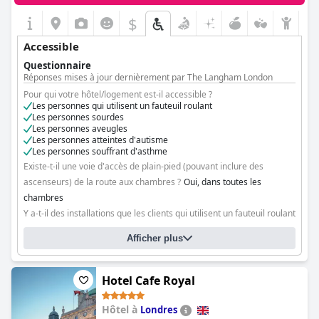
différents étages.
$
Cependant, il existe certains points à améliorer. Les clients ont
souligné la nécessité d'avoir plus de douches à l'italienne dans
Accessible
les chambres et ont mentionné des problèmes d'ascenseur
occasionnels. L'absence de rampe à l'entrée et quelques
Questionnaire
marches peuvent poser des problèmes aux personnes utilisant
Réponses mises à jour dernièrement par The Langham London
un fauteuil roulant. Malgré ces points, les commentaires
Pour qui votre hôtel/logement est-il accessible ?
généraux indiquent que l'hôtel est assez accessible, offrant un
Les personnes qui utilisent un fauteuil roulant
séjour pratique et calme aux personnes handicapées.
Les personnes sourdes
Les personnes aveugles
Les personnes atteintes d'autisme
Les personnes souffrant d'asthme
Existe-t-il une voie d'accès de plain-pied (pouvant inclure des
ascenseurs) de la route aux chambres ?
Oui, dans toutes les
chambres
Y a-t-il des installations que les clients qui utilisent un fauteuil roulant
ne peuvent pas atteindre ?
Non
Afficher plus
Hotel Cafe Royal
Hôtel à
Londres