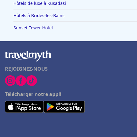
Hôtels de luxe à Kusadasi
Hôtels à Brides-les-Bains
Sunset Tower Hotel
REJOIGNEZ-NOUS
Télécharger notre appli