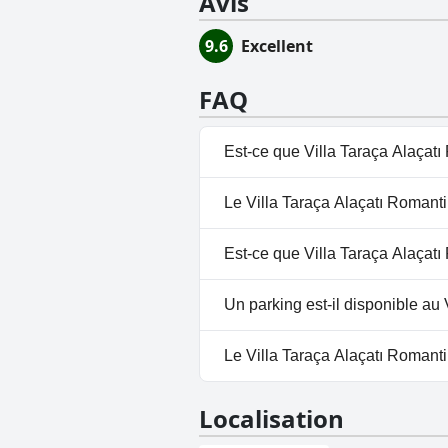
Avis
9.6
Excellent
FAQ
Est-ce que Villa Taraça Alaçatı
Oui, Villa Taraça Alaçatı Roma
Le Villa Taraça Alaçatı Romantik
Piscine Extérieure.Pour plus d
Non, il n'y a pas de spa à Vill
Est-ce que Villa Taraça Alaçatı
Non, Villa Taraça Alaçatı Roma
Un parking est-il disponible au 
Oui, un parking est disponible 
Le Villa Taraça Alaçatı Romantik
Non, Villa Taraça Alaçatı Roman
Localisation