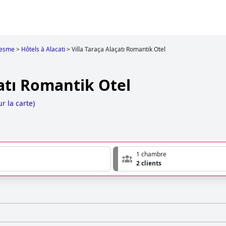
esme
>
Hôtels à Alacati
>
Villa Taraça Alaçatı Romantik Otel
çatı Romantik Otel
ur la carte
)
1 chambre
2 clients