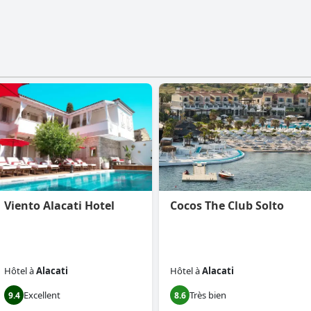
Viento Alacati Hotel
Cocos The Club Solto
Hôtel
à
Alacati
Hôtel
à
Alacati
Excellent
Très bien
9.4
8.6