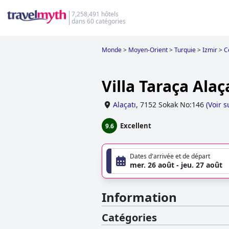
7,258,491 hôtels
dans 60 catégories
Monde
>
Moyen-Orient
>
Turquie
>
Izmir
>
C
Villa Taraça Ala
Alaçatı
,
7152 Sokak No:146
(
Voir s
Excellent
9.6
Dates d'arrivée et de départ
mer. 26 août - jeu. 27 août
Information
Catégories