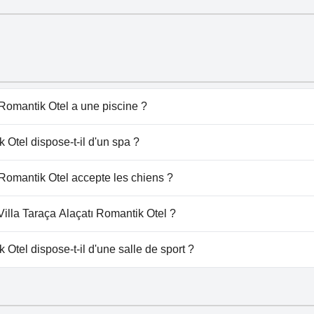
 Romantik Otel a une piscine ?
ntik Otel dispose de piscine(s) appartenant à une ou plusieu
 Otel dispose-t-il d'un spa ?
'informations, lisez les réponses au questionnaire
Piscine
.
a Taraça Alaçatı Romantik Otel.
 Romantik Otel accepte les chiens ?
ntik Otel n'accepte pas les chiens.
Villa Taraça Alaçatı Romantik Otel ?
à Villa Taraça Alaçatı Romantik Otel.
 Otel dispose-t-il d'une salle de sport ?
tik Otel n'a pas de salle de sport.