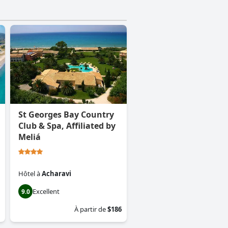
St Georges Bay Country
Club & Spa, Affiliated by
Meliá
Hôtel
à
Acharavi
Excellent
9.0
À partir de
$186