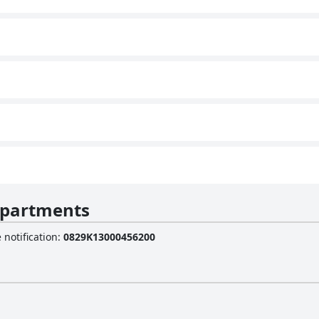
Apartments
 notification
:
0829K13000456200