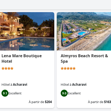
Lena Mare Boutique
Almyros Beach Resort &
Hotel
Spa
Hôtel
à
Acharavi
Hôtel
à
Acharavi
Excellent
Excellent
9.1
9.0
À partir de
$204
À partir de
$163