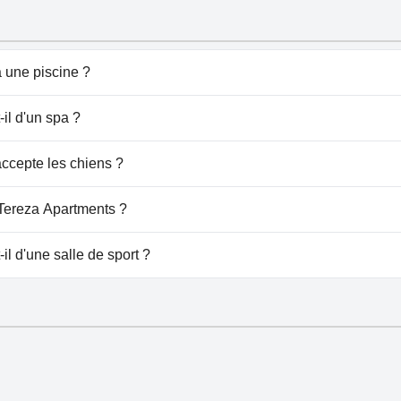
 une piscine ?
 de piscine(s) appartenant à une ou plusieurs des catégori
il d'un spa ?
eza Apartments.
ccepte les chiens ?
pte pas les chiens.
 Tereza Apartments ?
e à Tereza Apartments.
l d'une salle de sport ?
 de salle de sport.