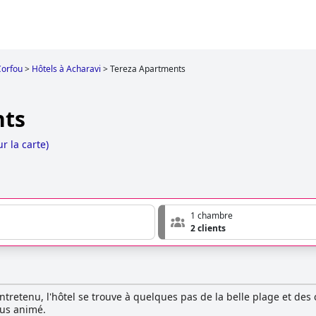
Corfou
>
Hôtels à Acharavi
>
Tereza Apartments
nts
ur la carte
)
1 chambre
2 clients
tretenu, l'hôtel se trouve à quelques pas de la belle plage et des
lus animé.