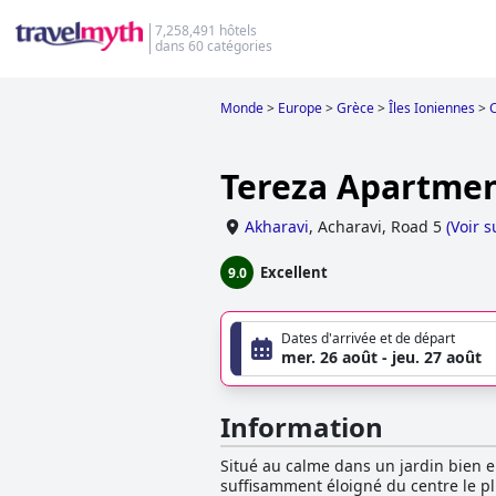
7,258,491 hôtels
dans 60 catégories
Monde
>
Europe
>
Grèce
>
Îles Ioniennes
>
Tereza Apartme
Akharavi
,
Acharavi, Road 5
(
Voir s
Excellent
9.0
Dates d'arrivée et de départ
mer. 26 août - jeu. 27 août
Information
Situé au calme dans un jardin bien en
suffisamment éloigné du centre le p