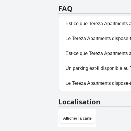
FAQ
Est-ce que Tereza Apartments a
Oui, Tereza Apartments dispose
Le Tereza Apartments dispose-t-
Extérieure.
Non, il n'y a pas de spa à Ter
Est-ce que Tereza Apartments a
Non, Tereza Apartments n'acce
Un parking est-il disponible au
Oui, un parking est disponibl
Le Tereza Apartments dispose-t-i
Non, Tereza Apartments n'a pas
Localisation
Afficher la carte