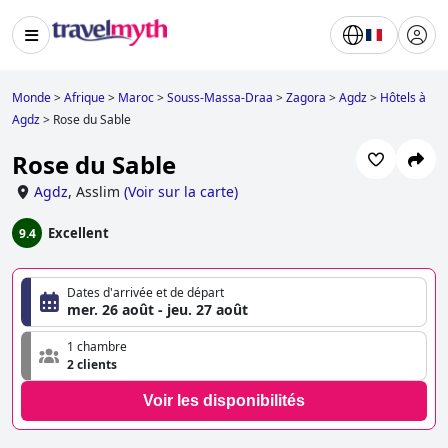
Monde
>
Afrique
>
Maroc
>
Souss-Massa-Draa
>
Zagora
>
Agdz
>
Hôtels à
Agdz
>
Rose du Sable
Rose du Sable
Agdz
,
Asslim
(
Voir sur la carte
)
Excellent
9.4
Dates d'arrivée et de départ
mer. 26 août - jeu. 27 août
1 chambre
2 clients
Voir les disponibilités