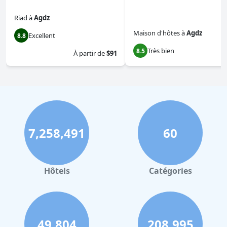
Riad
à
Agdz
Maison d'hôtes
à
Agdz
Excellent
8.8
Très bien
8.5
À partir de
$91
7,258,491
60
Hôtels
Catégories
49,804
208,995