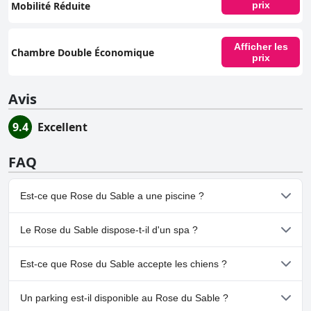
Mobilité Réduite
prix
Afficher les
Chambre Double Économique
prix
Avis
9.4
Excellent
FAQ
Est-ce que Rose du Sable a une piscine ?
Oui, Rose du Sable dispose de piscine(s) appartenant à une ou
Le Rose du Sable dispose-t-il d'un spa ?
plusieurs des catégories suivantes : Piscine Extérieure.
Non, il n'y a pas de spa à Rose du Sable.
Est-ce que Rose du Sable accepte les chiens ?
Non, Rose du Sable n'accepte pas les chiens.
Un parking est-il disponible au Rose du Sable ?