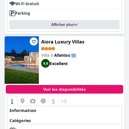
et ses installations bien entretenues, avec un service de
Wi-Fi Gratuit
nettoyage quotidien et des serviettes fraîches. Le personnel est
Parking
amical, accueillant, serviable et hospitalier, donnant aux clients
l'impression de faire partie d'une famille. L'espace piscine est un
point fort pour de nombreux clients, avec une piscine séparée
Afficher plus
pour les enfants et une aire de jeux, un espace bien aménagé
pour manger et boire et un personnel amical offrant un service
de qualité. Dans l'ensemble,
Johannes Boutique Apartments &
Aiora Luxury Villas
Suites
est un excellent choix pour ceux qui recherchent un hôtel
propre, bien entretenu et à l'atmosphère conviviale et
Villa à
Afantou
accueillante.
Excellent
9,9
Voir les disponibilités
$
+5
Information
Catégories