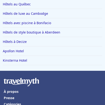
Hôtels en Lorraine
Hôtels au Québec
Hôtels à Monte Carlo
Hôtels de luxe au Cambodge
Hôtels à San Sebastian
Hôtels avec piscine à Bonifacio
Hôtels à Dieulefit
Hôtels de style boutique à Aberdeen
Hôtels à Châtillon-sur-Seine
Hôtels à Decize
Hôtels à Brest
Hôtels dans Loctudy
Apollon Hotel
Hôtels à Auron
Kinsterna Hotel
Hôtels à Thiers
Hôtels à Positano
Hôtels à Roscoff
Hôtels aux Baux-de-Provence
À propos
Presse
Hôtels dans le Gers
Catégories