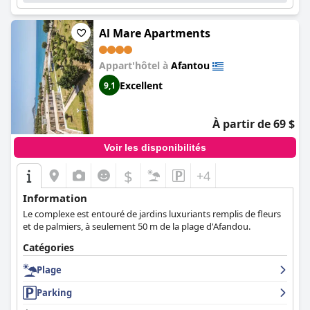
beaucoup louant la variété et la qualité de la nourriture. Malgré
quelques commentaires négatifs, les clients ont généralement
eu des expériences positives au
Rodos Star Hotel
.
Al Mare Apartments
Appart'hôtel à
Afantou
Excellent
9,1
À partir de 69 $
Voir les disponibilités
$
+4
Information
Le complexe est entouré de jardins luxuriants remplis de fleurs
et de palmiers, à seulement 50 m de la plage d'Afandou.
Catégories
Plage
Parking