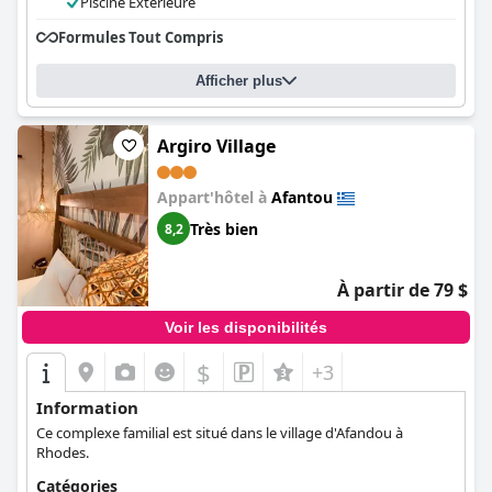
Piscine Extérieure
Formules Tout Compris
Afficher plus
Argiro Village
Appart'hôtel à
Afantou
Très bien
8,2
À partir de 79 $
Voir les disponibilités
$
+3
Information
Ce complexe familial est situé dans le village d'Afandou à
Rhodes.
Catégories