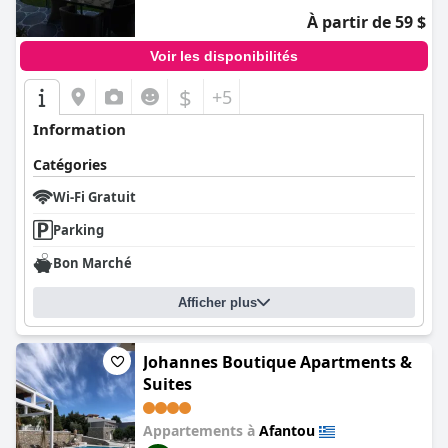
À partir de 59 $
Voir les disponibilités
$
+5
Information
Catégories
Wi-Fi Gratuit
Parking
Bon Marché
Afficher plus
Johannes Boutique Apartments &
Suites
Appartements à
Afantou