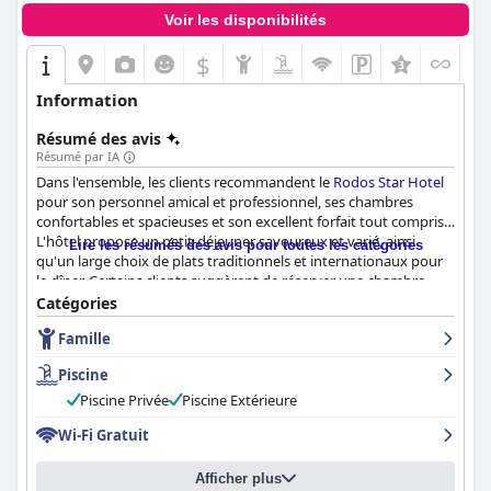
Voir les disponibilités
$
Information
Résumé des avis
Résumé par IA
Dans l'ensemble, les clients recommandent le
Rodos Star Hotel
pour son personnel amical et professionnel, ses chambres
confortables et spacieuses et son excellent forfait tout compris.
L'hôtel propose un petit-déjeuner savoureux et varié, ainsi
Lire les résumés des avis pour toutes les catégories
qu'un large choix de plats traditionnels et internationaux pour
le dîner. Certains clients suggèrent de réserver une chambre
avec piscine privée pour une expérience luxueuse.
Catégories
L'emplacement de l'hôtel, entre la ville et la plage, reçoit des
Famille
commentaires mitigés, mais les clients apprécient la vue
fantastique sur la mer et la ville. La propreté et l'entretien de
Piscine
l'hôtel sont très appréciés, avec une connexion Wi-Fi gratuite
disponible partout. Les familles apprécieront l'atmosphère
Piscine Privée
Piscine Extérieure
familiale et la variété des activités proposées, bien que certains
Wi-Fi Gratuit
suggèrent de prévoir des repas à l'extérieur de l'hôtel. Bien que
la piscine extérieure reçoive des critiques mitigées, la majorité
des clients apprécient l'ambiance formidable et le petit bar,
Afficher plus