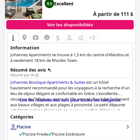
Excellent
9,5
À partir de 111 $
Voir les disponibilités
$
+3
Information
Johannes Apartments se trouve à 1,5 km du centre d'Afandou et
à seulement 18 km de Rhodes Town.
Résumé des avis
Résumé par IA
Johannes Boutique Apartments & Suites
est un hôtel
hautement recommandé pour les voyageurs à la recherche d'un
lieu de séjour élégant et confortable en Grèce. L'excellente
situation de l'hôtel au centre de l'île permet d'accéder facilement
Lire les résumés des avis pour toutes les catégories
aux beaux villages et aux plages à proximité. Le petit déjeuner
est décrit comme charmant, savoureux, parfait, délicieux et
substantiel avec une variété d'options servies au bord de la
Catégories
piscine avec un service attentif de la part du personnel. Les
Piscine
chambres sont modernes, spacieuses et joliment décorées, avec
des cuisines bien équipées et des boissons gratuites dans le
Piscine Privée
Piscine Extérieure
réfrigérateur. L'hôtel est réputé pour sa propreté irréprochable