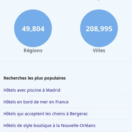
Hôtels au Mans
Hôtels à Nantes
Hôtels à Tours
49,804
208,995
Hôtels à Concarneau
Hôtels à Saintes
Régions
Villes
Hôtels à Santorin
Hôtels à Montélimar
Hôtels à Aix-les-Bains
Recherches les plus populaires
Hôtels à Istanbul
Hôtels avec piscine à Madrid
Hôtels en Espagne
Hôtels en bord de mer en France
Hôtels à Ténériffe
Hôtels qui acceptent les chiens à Bergerac
Hôtels à Plailly
Hôtels de style boutique à la Nouvelle-Orléans
Hôtels à La Toussuire