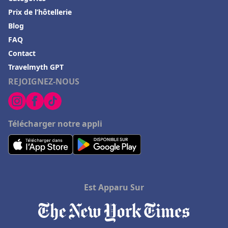
Hôtels à Ramara
Prix de l’hôtellerie
Hôtels dans la Drome
Blog
Hôtels à Rocamadour
FAQ
Contact
Hôtels à Ramatuelle
Travelmyth GPT
Hôtels à Châtenay-Malabry
REJOIGNEZ-NOUS
Hôtels à Grigny
Hôtels à Avallon
Télécharger notre appli
Hôtels à Amneville
Hôtels à Maussane les Alpilles
Hôtels à Meschers-sur-Gironde
Hôtels à Hammamet
Est Apparu Sur