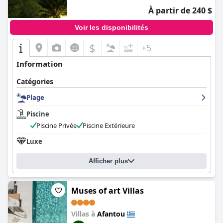
À partir de 240 $
Voir les disponibilités
$
+5
Information
Catégories
Plage
Piscine
Piscine Privée
Piscine Extérieure
Luxe
Afficher plus
Muses of art Villas
Villas à
Afantou