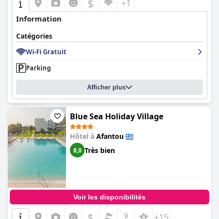
$
+1
Information
Catégories
Wi-Fi Gratuit
Parking
Afficher plus
Blue Sea Holiday Village
Hôtel à
Afantou
Très bien
8,0
Voir les disponibilités
$
+15