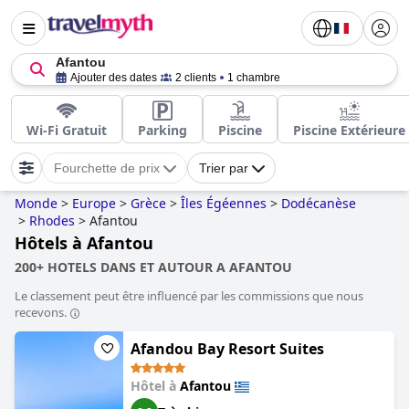
Afantou
Ajouter des dates
2 clients
1 chambre
Wi-Fi Gratuit
Parking
Piscine
Piscine Extérieure
Fourchette de prix
Trier par
Monde
>
Europe
>
Grèce
>
Îles Égéennes
>
Dodécanèse
>
Rhodes
>
Afantou
Hôtels à Afantou
200+ HOTELS DANS ET AUTOUR A AFANTOU
Le classement peut être influencé par les commissions que nous
recevons.
Afandou Bay Resort Suites
Hôtel à
Afantou