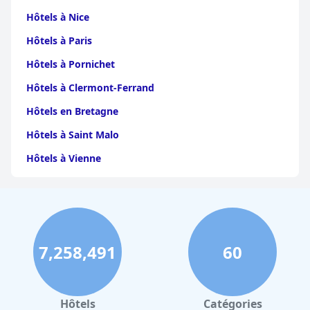
Hôtels à Nice
Hôtels à Paris
Hôtels à Pornichet
Hôtels à Clermont-Ferrand
Hôtels en Bretagne
Hôtels à Saint Malo
Hôtels à Vienne
Hôtels à Dijon
Hôtels à Perpignan
Hôtels au Grand-Bornand
7,258,491
60
Hôtels à Strasbourg
Hôtels à Valence
Hôtels à Gerardmer
Hôtels
Catégories