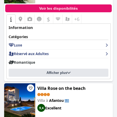
Voir les disponibilités
$
+6
Information
Catégories
Luxe
Réservé aux Adultes
Romantique
Afficher plus
Villa Rose on the beach
Villa à
Afantou
Excellent
9,4