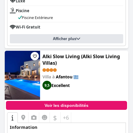
Luxe
Piscine
Piscine Extérieure
Wi-Fi Gratuit
Afficher plus
Alki Slow Living (Alki Slow Living
Villas)
Villa à
Afantou
Excellent
9,5
Voir les disponibilités
$
+6
Information