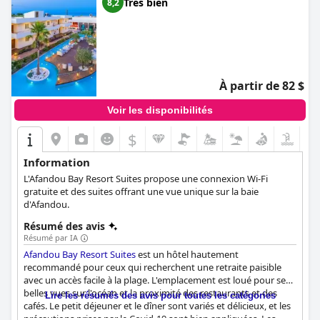
Très bien
8,2
À partir de 82 $
Voir les disponibilités
$
Information
L'Afandou Bay Resort Suites propose une connexion Wi-Fi
gratuite et des suites offrant une vue unique sur la baie
d'Afandou.
Résumé des avis
Résumé par IA
Afandou Bay Resort Suites
est un hôtel hautement
recommandé pour ceux qui recherchent une retraite paisible
avec un accès facile à la plage. L'emplacement est loué pour ses
belles vues sur l'océan et la proximité des restaurants et des
Lire les résumés des avis pour toutes les catégories
cafés. Le petit déjeuner et le dîner sont variés et délicieux, et les
précautions prises par le Covid-19 sont bien appliquées. Les