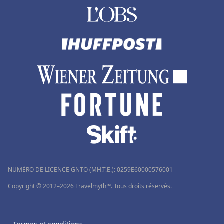
NUMÉRO DE LICENCE GNTO (MH.T.E.): 0259Ε60000576001
Copyright © 2012–2026 Travelmyth™. Tous droits réservés.