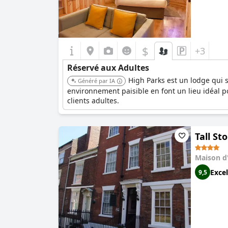
$
+3
Réservé aux Adultes
High Parks est un lodge qui 
Généré par IA
environnement paisible en font un lieu idéal p
clients adultes.
Tall St
Maison d
Excel
9,5