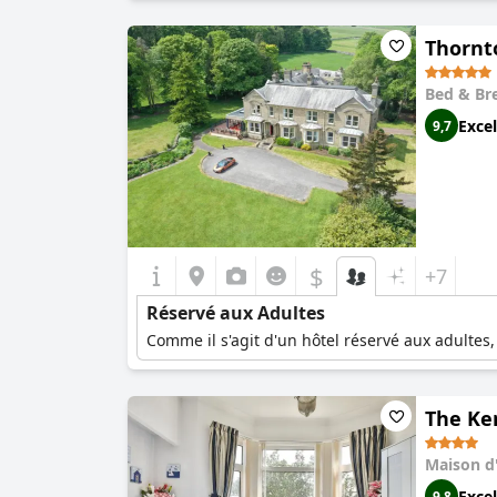
Thornt
Bed & Br
Excel
9,7
$
+7
Réservé aux Adultes
Comme il s'agit d'un hôtel réservé aux adultes
The Ke
Maison d
Excel
9,8