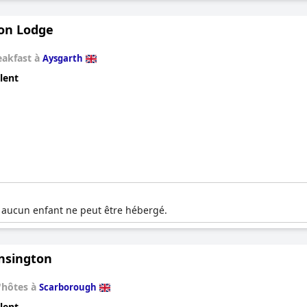
on Lodge
eakfast à
Aysgarth
lent
, aucun enfant ne peut être hébergé.
nsington
'hôtes à
Scarborough
lent