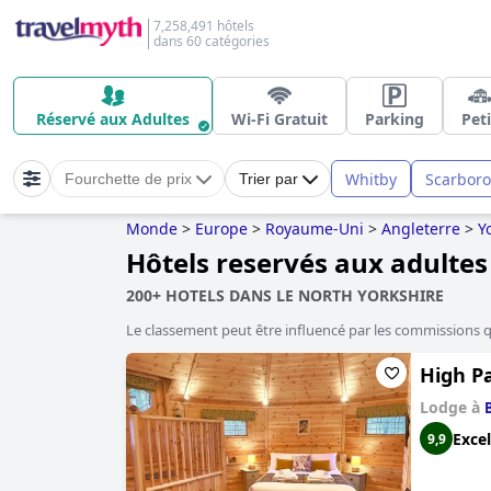
7,258,491 hôtels
dans 60 catégories
Réservé aux Adultes
Wi-Fi Gratuit
Parking
Peti
Whitby
Scarbor
Fourchette de prix
Trier par
Monde
>
Europe
>
Royaume-Uni
>
Angleterre
>
Y
Hôtels reservés aux adultes
200+ HOTELS DANS LE NORTH YORKSHIRE
Le classement peut être influencé par les commissions 
High P
Lodge à
Excel
9,9