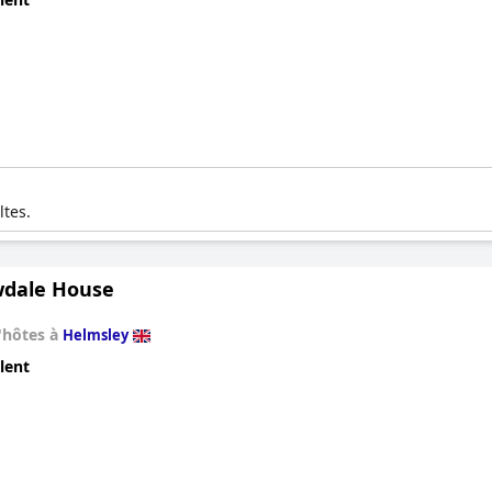
ltes.
wdale House
'hôtes à
Helmsley
lent