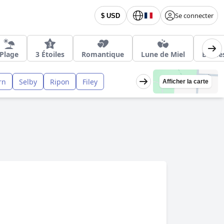
Se connecter
$ USD
Plage
3 Étoiles
Romantique
Lune de Miel
Bornes
rn
Selby
Ripon
Filey
Afficher la carte