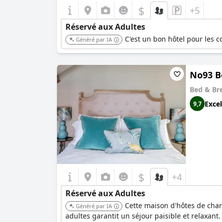
$
+5
Réservé aux Adultes
C'est un bon hôtel pour les c
Généré par IA
No93 B
Bed & Br
Excel
9,7
$
+4
Réservé aux Adultes
Cette maison d'hôtes de char
Généré par IA
adultes garantit un séjour paisible et relaxan