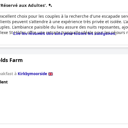
'Réservé aux Adultes'.
xcellent choix pour les couples à la recherche d'une escapade ser
ents peuvent s'attendre à une expérience très privée et isolée. L
ouples. L'ambiance paisible du lieu assure des nuits reposantes, aj
lexe St Hildas offre une retraite tranquille idéale pour les séjours
Lire les résumés des avis pour toutes les catégories
elds Farm
eakfast à
Kirkbymoorside
lent