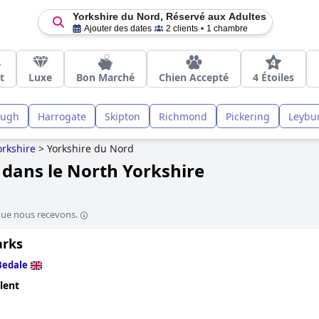
Yorkshire du Nord, Réservé aux Adultes
Ajouter des dates
2 clients
1 chambre
t
Luxe
Bon Marché
Chien Accepté
4 Étoiles
ough
Harrogate
Skipton
Richmond
Pickering
Leybu
orkshire
>
Yorkshire du Nord
 dans le North Yorkshire
que nous recevons.
arks
Bedale
lent