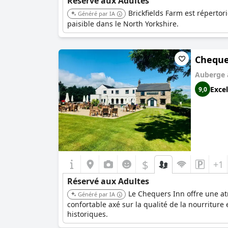
Réservé aux Adultes
Brickfields Farm est réperto
Généré par IA
paisible dans le North Yorkshire.
Cheque
Auberge
Excel
9,0
$
+1
Réservé aux Adultes
Le Chequers Inn offre une a
Généré par IA
confortable axé sur la qualité de la nourritur
historiques.