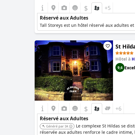
$
+5
Réservé aux Adultes
Tall Storeys est un hôtel réservé aux adultes e
St Hild
Hôtel à
H
Excel
9,6
$
+6
Réservé aux Adultes
Le complexe St Hildas se dis
Généré par IA
réservée aux adultes renforce le cadre intime,