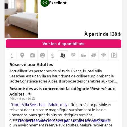
Excellent
9,0
À partir de 138 $
Voir les disponibilités
$
Réservé aux Adultes
Accueillant les personnes de plus de 16 ans, l'Hotel Villa
Seeschau est une villa en haut d'une de colline surplombant le
lac de Constance et les Alpes. Il propose des chambres aux tons
chauds et une grande variété de massages, tandis que les
Résumé des avis concernant la catégorie 'Réservé aux
clients peuvent passer de nombreux moments de détente dans
Adultes'.
ses jardins verdoyants.
Résumé par IA
L'
Hotel Villa Seeschau - Adults only
offre un séjour paisible et
relaxant dans un cadre magnifique surplombant le lac de
Constance. Sans grands bus touristiques arrivant
quotidiennement, les clients peuvent profiter de l'exclusivité
Lire les résumés des avis pour toutes les catégories
d'un environnement réservé aux adultes. Malgré l'expérience