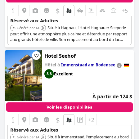
$
+5
Réservé aux Adultes
Situé à Hagnau, l'Hotel Hagnauer Seeperle
Généré par IA
peut offrir une atmosphère plus calme et détendue par rapport
aux grands hôtels de ville. Son emplacement au bord du lac
pourrait contribuer à un environnement tranquille attrayant
pour les clients adultes.
Hotel Seehof
Hôtel à
Immenstaad am Bodensee
Excellent
8,8
À partir de 124 $
Voir les disponibilités
$
+2
Réservé aux Adultes
Situé à Immenstaad, l'emplacement au bord
Généré par IA