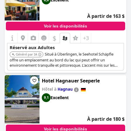
À partir de 163 $
Voir les disponibilités
$
+3
Réservé aux Adultes
Situé à Überlingen, le Seehotel Schäpfle
Généré par IA
offre un emplacement au bord du lac qui peut offrir un
environnement tranquille et pittoresque. L'accent mis sur les
vues sur le lac et une atmosphère sereine pourrait attirer les
adultes à la recherche d'une escapade relaxante.
Hotel Hagnauer Seeperle
Hôtel à
Hagnau
Excellent
9,1
À partir de 180 $
Voir les disponibilités