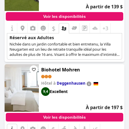
À partir de 139 $
Voir les disponibilités
$
+3
Réservé aux Adultes
Nichée dans un jardin confortable et bien entretenu, la Villa
Neugarten est un lieu de retraite tranquille idéal pour les
adultes de plus de 16 ans. Visant à offrir le maximum d'intimité,
de sérénité et de relaxation à tous ses clients, cette villa dispose
d'équipements et d'installations qui sont idéales pour les
Biohotel Mohren
couples, les jeunes mariés et les adultes qui souhaitent
simplement se détendre et recharger leurs batteries dans un
environnement calme.
Hôtel à
Deggenhausen
Excellent
9,4
À partir de 197 $
Voir les disponibilités