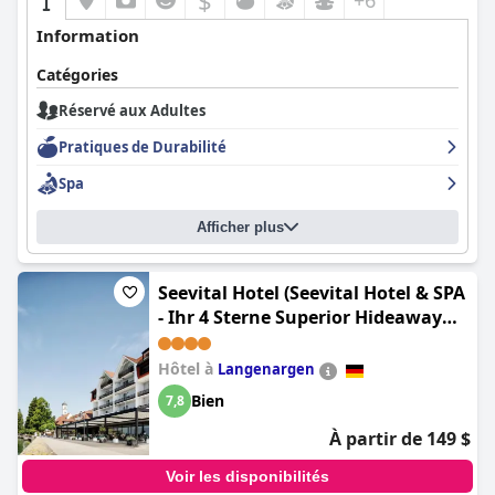
$
+6
Information
Catégories
Réservé aux Adultes
Pratiques de Durabilité
Spa
Afficher plus
Seevital Hotel (Seevital Hotel & SPA
- Ihr 4 Sterne Superior Hideaway
direkt am See)
Hôtel à
Langenargen
Bien
7,8
À partir de 149 $
Voir les disponibilités