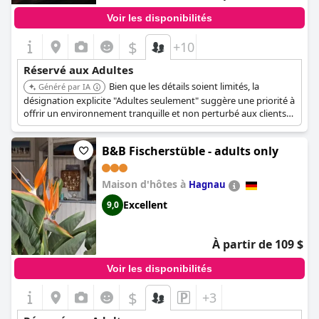
Voir les disponibilités
$
+10
Réservé aux Adultes
Bien que les détails soient limités, la
Généré par IA
désignation explicite "Adultes seulement" suggère une priorité à
offrir un environnement tranquille et non perturbé aux clients
adultes, ce qui le rend adapté à ceux qui recherchent une
escapade paisible.
B&B Fischerstüble - adults only
Maison d'hôtes à
Hagnau
Excellent
9,0
À partir de 109 $
Voir les disponibilités
$
+3