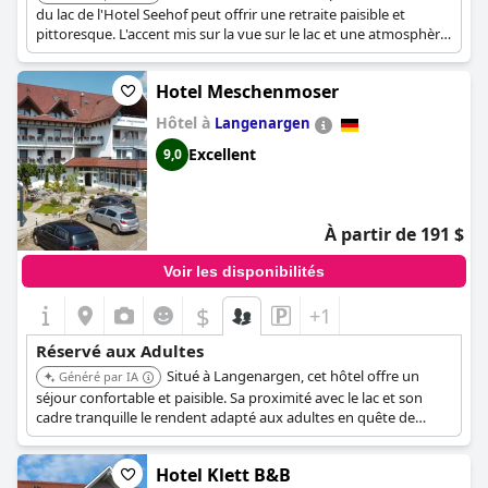
du lac de l'Hotel Seehof peut offrir une retraite paisible et
pittoresque. L'accent mis sur la vue sur le lac et une atmosphère
sereine pourrait être idéal pour les adultes en quête de détente.
Hotel Meschenmoser
Hôtel à
Langenargen
Excellent
9,0
À partir de 191 $
Voir les disponibilités
$
+1
Réservé aux Adultes
Situé à Langenargen, cet hôtel offre un
Généré par IA
séjour confortable et paisible. Sa proximité avec le lac et son
cadre tranquille le rendent adapté aux adultes en quête de
détente.
Hotel Klett B&B