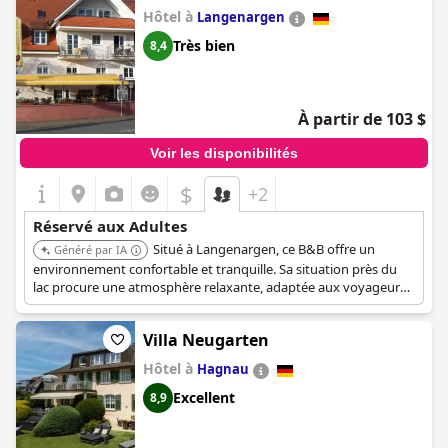
Hôtel à
Langenargen
Très bien
8,4
À partir de 103 $
Voir les disponibilités
$
+2
Réservé aux Adultes
Situé à Langenargen, ce B&B offre un
Généré par IA
environnement confortable et tranquille. Sa situation près du
lac procure une atmosphère relaxante, adaptée aux voyageurs
adultes.
Villa Neugarten
Hôtel à
Hagnau
Excellent
8,9