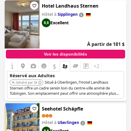
Hotel Landhaus Sternen
Hôtel à
Sipplingen
Excellent
8,8
À partir de 181 $
Voir les disponibilités
$
+2
Réservé aux Adultes
Situé à Überlingen, l'Hotel Landhaus
Généré par IA
Sternen offre un cadre serein loin du centre-ville animé de
Tübingen. Son emplacement peut offrir une atmosphère plus
paisible et détendue, adaptée aux adultes.
Seehotel Schäpfle
Hôtel à
Uberlingen
Excellent
8,8