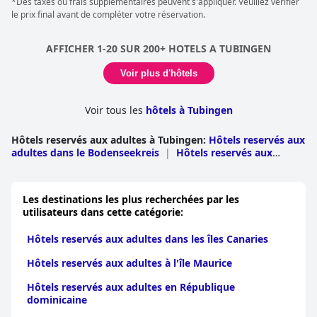
*Des taxes ou frais supplémentaires peuvent s'appliquer. Veuillez vérifier
de nombreuses places de stationnement et un garage à vélos
le prix final avant de compléter votre réservation.
sécurisé, est appréciée par les clients.
Les clients louent fréquemment les lits confortables, les
AFFICHER 1-20 SUR 200+ HOTELS A TUBINGEN
décrivant comme très moelleux et de première qualité, ce qui
contribue considérablement à un séjour reposant. Bien qu'il y
Voir plus d'hôtels
ait des préférences occasionnelles pour des matelas plus fermes
et différents types d'oreillers, les commentaires généraux sur la
literie sont positifs, soulignant le confort et la propreté.
Voir tous les
hôtels à Tubingen
En résumé, le
CityApartments Residence klimatisiert
excelle à
Hôtels reservés aux adultes à Tubingen
:
Hôtels reservés aux
offrir un séjour propre, confortable et pratique avec un
adultes dans le Bodenseekreis
|
Hôtels reservés aux
personnel amical, d'excellentes commodités et un emplacement
adultes à Ravensburg
|
Hôtels reservés aux adultes à
paisible mais accessible. Cette combinaison d'attributs positifs
Reutlingen
|
Hôtels reservés aux adultes à Alb
en fait un choix fortement recommandé pour les visiteurs du lac
Donau
|
Hôtels reservés aux adultes à Biberach
|
Hôtels
de Constance.
Les destinations les plus recherchées par les
reservés aux adultes dans le Zollernalbkreis
|
Hôtels
utilisateurs dans cette catégorie:
reservés aux adultes à Sigmaringen
|
Hôtels reservés aux
adultes à Tubingen
|
Hôtels reservés aux adultes à Ulm
Hôtels reservés aux adultes dans les îles Canaries
Hôtels reservés aux adultes à l'île Maurice
Hôtels reservés aux adultes en République
dominicaine