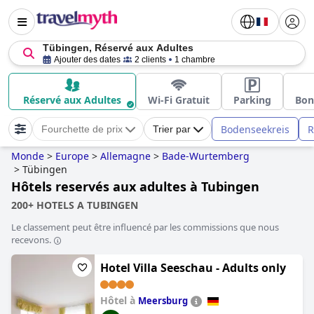
Tübingen, Réservé aux Adultes
Ajouter des dates
2 clients
1 chambre
Réservé aux Adultes
Wi-Fi Gratuit
Parking
Bon
Bodenseekreis
R
Fourchette de prix
Trier par
Monde
>
Europe
>
Allemagne
>
Bade-Wurtemberg
>
Tübingen
Hôtels reservés aux adultes à Tubingen
200+ HOTELS A TUBINGEN
Le classement peut être influencé par les commissions que nous
recevons.
Hotel Villa Seeschau - Adults only
Hôtel à
Meersburg