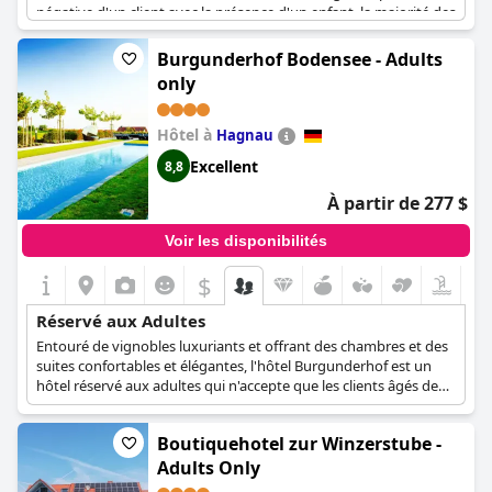
négative d'un client avec la présence d'un enfant, la majorité des
avis expriment leur appréciation pour la politique stricte de
l'hôtel réservée aux adultes. L'élégance de l'hôtel et ses vues
Burgunderhof Bodensee - Adults
imprenables sont également soulignées comme des aspects
only
positifs. Cependant, il convient de noter que l'argent liquide est
la seule forme de paiement acceptée. Dans l'ensemble, si vous
recherchez une retraite calme et haut de gamme, l'
Hotel Villa
Hôtel à
Hagnau
Seeschau - Adults only
pourrait être le choix parfait.
Excellent
8,8
À partir de 277 $
Voir les disponibilités
$
Réservé aux Adultes
Entouré de vignobles luxuriants et offrant des chambres et des
suites confortables et élégantes, l'hôtel Burgunderhof est un
hôtel réservé aux adultes qui n'accepte que les clients âgés de
plus de 18 ans. L'hôtel dispose d'installations de spa
rafraîchissantes, d'une grande piscine extérieure, de services de
Boutiquehotel zur Winzerstube -
beauté et de soins, ainsi que de l'atmosphère la plus relaxante et
la plus tranquille qui rendra le séjour de chaque client aussi
Adults Only
revigorant et inoubliable que possible.