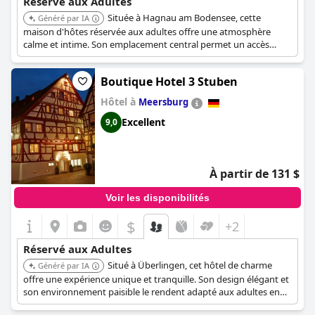
Réservé aux Adultes
Située à Hagnau am Bodensee, cette
Généré par IA
maison d'hôtes réservée aux adultes offre une atmosphère
calme et intime. Son emplacement central permet un accès
facile aux attractions de la ville, la rendant idéale pour une
escapade paisible.
Boutique Hotel 3 Stuben
Hôtel à
Meersburg
Excellent
9,0
À partir de 131 $
Voir les disponibilités
$
+2
Réservé aux Adultes
Situé à Überlingen, cet hôtel de charme
Généré par IA
offre une expérience unique et tranquille. Son design élégant et
son environnement paisible le rendent adapté aux adultes en
quête d'une escapade relaxante.