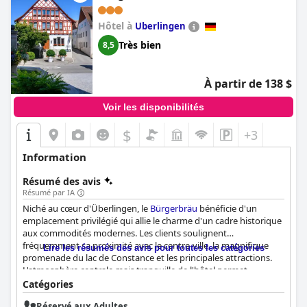
inoubliable.
Hôtel à
Uberlingen
Très bien
8,5
À partir de 138 $
Voir les disponibilités
$
+3
Information
Résumé des avis
Résumé par IA
Niché au cœur d'Überlingen, le
Bürgerbräu
bénéficie d'un
emplacement privilégié qui allie le charme d'un cadre historique
aux commodités modernes. Les clients soulignent
fréquemment sa proximité avec le centre-ville, la magnifique
Lire les résumés des avis pour toutes les catégories
promenade du lac de Constance et les principales attractions.
L'atmosphère centrale mais tranquille de l'hôtel permet
d'accéder facilement aux boutiques, aux restaurants et aux sites
Catégories
historiques, ce qui en fait un point de départ idéal pour explorer
Réservé aux Adultes
la région. Le parking gratuit et la proximité des transports en