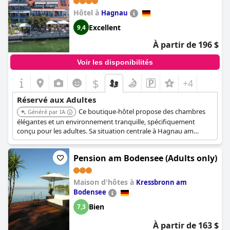
Hôtel à
Hagnau
Excellent
9,4
À partir de 196 $
Voir les disponibilités
$
+4
Réservé aux Adultes
Ce boutique-hôtel propose des chambres
Généré par IA
élégantes et un environnement tranquille, spécifiquement
conçu pour les adultes. Sa situation centrale à Hagnau am
Bodensee offre un accès pratique aux attractions locales,
améliorant l'expérience exclusive globale.
Pension am Bodensee (Adults only)
Maison d'hôtes à
Kressbronn am
Bodensee
Bien
7,3
À partir de 163 $