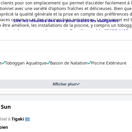
s clients pour son emplacement qui permet d'accéder facilement à l
ionnel avec une variété d'options fraîches et délicieuses. Bien que 
apprécié la qualité générale et la prise en compte des préférences
spaces communs et des piscines bien entretenus. Le personnel est 
Lire les résumés des avis pour toutes les catégories
sse être amélioré, les installations de la piscine, y compris un tobo
rmettent de passer une bonne nuit. Dans l'ensemble, l'
ILIOS K Villa
personnel exceptionnel.
e
Toboggan Aquatique
Bassin de Natation
Piscine Extérieure
Afficher plus
 Sun
ôtel à
Tigaki
bien