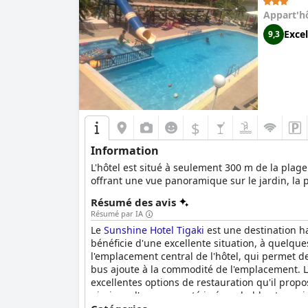
Appart'h
Excel
9,3
$
Information
L'hôtel est situé à seulement 300 m de la plage
offrant une vue panoramique sur le jardin, la 
Résumé des avis
Résumé par IA
Le
Sunshine Hotel Tigaki
est une destination h
bénéficie d'une excellente situation, à quelques
l'emplacement central de l'hôtel, qui permet de 
bus ajoute à la commodité de l'emplacement. Le 
excellentes options de restauration qu'il propo
piscines d'une propreté irréprochable et spac