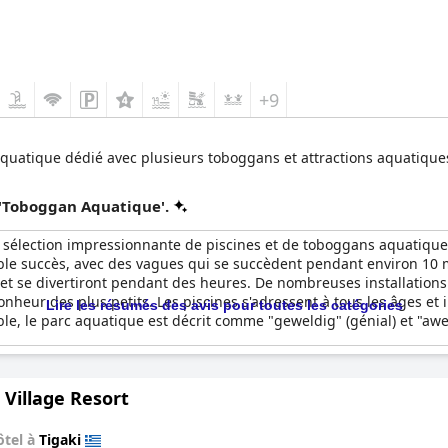
+9
aquatique dédié avec plusieurs toboggans et attractions aquatiques
 'Toboggan Aquatique'.
sélection impressionnante de piscines et de toboggans aquatique
able succès, avec des vagues qui se succèdent pendant environ 10 
et se divertiront pendant des heures. De nombreuses installations 
heur des plus petits. Les piscines s'adressent à tous les âges et i
Lire les résumés des avis pour toutes les catégories
e, le parc aquatique est décrit comme "geweldig" (génial) et "aweso
 Village Resort
ôtel à
Tigaki