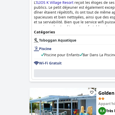
L'
ILIOS K Village Resort
reçoit les éloges de se
publics. Le petit déjeuner est également except
dîner étaient répétitifs, ils ont tout de même 
spacieuses et bien nettoyées, ainsi que des e
et sa serviabilité. Bien que le service wifi pui
premier ordre. Les lits sont confortables et pe
privilégient l'emplacement, la propreté et un 
Catégories
Toboggan Aquatique
Piscine
Piscine pour Enfants
Bar Dans La Piscin
Wi-Fi Gratuit
Golden
Appart'h
Très 
8,4