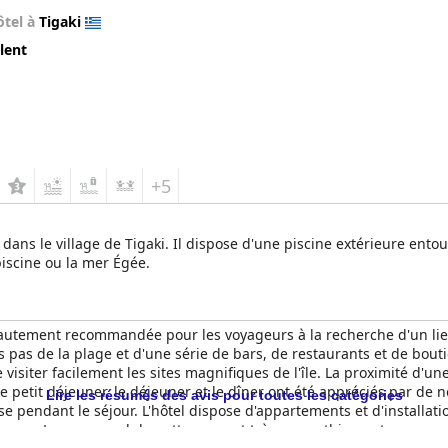
ôtel à
Tigaki
lent
+5
 dans le village de Tigaki. Il dispose d'une piscine extérieure en
piscine ou la mer Égée.
autement recommandée pour les voyageurs à la recherche d'un lieu
 pas de la plage et d'une série de bars, de restaurants et de boutiq
visiter facilement les sites magnifiques de l'île. La proximité d'une
petit déjeuner, le déjeuner et le dîner ont été appréciés par de nom
Lire les résumés des avis pour toutes les catégories
se pendant le séjour. L'hôtel dispose d'appartements et d'installa
ieuses. Le personnel de nettoyage est très sympathique et assure u