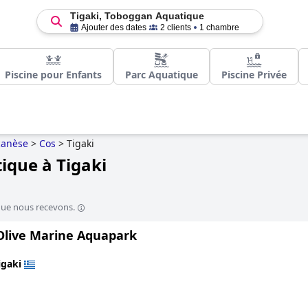
Tigaki, Toboggan Aquatique
Ajouter des dates
2 clients
1 chambre
Piscine pour Enfants
Parc Aquatique
Piscine Privée
anèse
>
Cos
>
Tigaki
ique à Tigaki
que nous recevons.
Olive Marine Aquapark
igaki