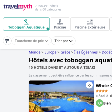
7,258,491 hôtels
dans 60 catégories
Toboggan Aquatique
Piscine
Piscine Extérieure
Fourchette de prix
Trier par
Monde
>
Europe
>
Grèce
>
Îles Égéennes
>
Dodéc
Hôtels avec toboggan aquat
10 HOTELS DANS ET AUTOUR A TIGAKI
Le classement peut être influencé par les commissions 
White 
Hôtel à
T
Bien
7,8