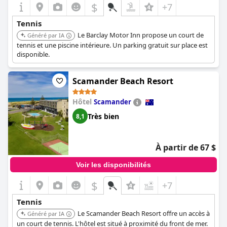
$
+7
Tennis
Le Barclay Motor Inn propose un court de
Généré par IA
tennis et une piscine intérieure. Un parking gratuit sur place est
disponible.
Scamander Beach Resort
Hôtel
Scamander
Très bien
8,1
À partir de 67 $
Voir les disponibilités
$
+7
Tennis
Le Scamander Beach Resort offre un accès à
Généré par IA
un court de tennis. L'hôtel est situé à proximité du front de mer.