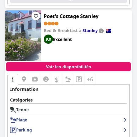
Poet's Cottage Stanley
Bed & Breakfast à
Stanley
Excellent
9,8
Voir les disponibilités
$
+6
Information
Catégories
Tennis
Plage
Parking