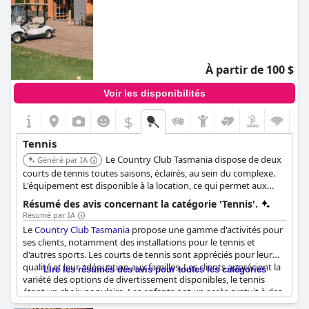
À partir de 100 $
Voir les disponibilités
$
Tennis
Le Country Club Tasmania dispose de deux
Généré par IA
courts de tennis toutes saisons, éclairés, au sein du complexe.
L'équipement est disponible à la location, ce qui permet aux
clients de profiter facilement d'une partie de jour comme de
Résumé des avis concernant la catégorie 'Tennis'.
nuit.
Résumé par IA
Le
Country Club Tasmania
propose une gamme d'activités pour
ses clients, notamment des installations pour le tennis et
d'autres sports. Les courts de tennis sont appréciés pour leur
qualité et leur adéquation aux familles. Les clients apprécient la
Lire les résumés des avis pour toutes les catégories
variété des options de divertissement disponibles, le tennis
étant un choix populaire. Les enfants ont un accès gratuit à des
activités comme le tennis, ce qui en fait une destination