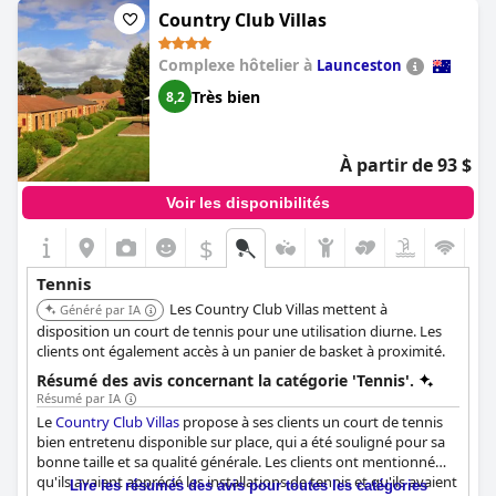
Country Club Villas
Cependant, il y a eu quelques problèmes d'entretien dans
d'autres installations, comme des paniers de basket cassés et du
Complexe hôtelier à
Launceston
matériel d'arcade. Bien que le sentiment général envers les
courts de tennis ait été favorable, il a été mentionné que
Très bien
8,2
d'autres équipements et zones sportives, comme les courts de
squash, nécessitaient une attention particulière. Malgré ces
inconvénients, les courts de tennis sont restés un atout très
À partir de 93 $
apprécié des clients.
Voir les disponibilités
$
Tennis
Les Country Club Villas mettent à
Généré par IA
disposition un court de tennis pour une utilisation diurne. Les
clients ont également accès à un panier de basket à proximité.
Résumé des avis concernant la catégorie 'Tennis'.
Résumé par IA
Le
Country Club Villas
propose à ses clients un court de tennis
bien entretenu disponible sur place, qui a été souligné pour sa
bonne taille et sa qualité générale. Les clients ont mentionné
qu'ils avaient apprécié les installations de tennis et qu'ils avaient
Lire les résumés des avis pour toutes les catégories