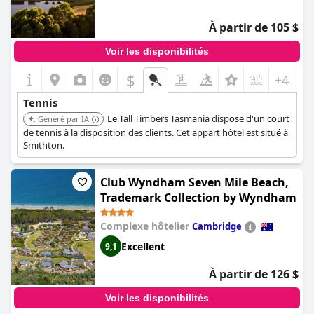
À partir de 105 $
Voir les disponibilités
$
+4
Tennis
Le Tall Timbers Tasmania dispose d'un court
Généré par IA
de tennis à la disposition des clients. Cet appart'hôtel est situé à
Smithton.
Club Wyndham Seven Mile Beach,
Trademark Collection by Wyndham
Complexe hôtelier
Cambridge
Excellent
9,1
À partir de 126 $
Voir les disponibilités