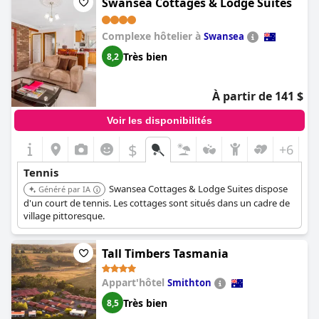
Swansea Cottages & Lodge Suites
Complexe hôtelier à
Swansea
Très bien
8,2
À partir de 141 $
Voir les disponibilités
$
+6
Tennis
Swansea Cottages & Lodge Suites dispose
Généré par IA
d'un court de tennis. Les cottages sont situés dans un cadre de
village pittoresque.
Tall Timbers Tasmania
Appart'hôtel
Smithton
Très bien
8,5