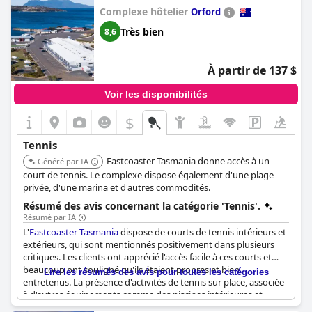
Complexe hôtelier
Orford
Très bien
8,6
À partir de 137 $
Voir les disponibilités
$
Tennis
Eastcoaster Tasmania donne accès à un
Généré par IA
court de tennis. Le complexe dispose également d'une plage
privée, d'une marina et d'autres commodités.
Résumé des avis concernant la catégorie 'Tennis'.
Résumé par IA
L'
Eastcoaster Tasmania
dispose de courts de tennis intérieurs et
extérieurs, qui sont mentionnés positivement dans plusieurs
critiques. Les clients ont apprécié l'accès facile à ces courts et
beaucoup ont souligné qu'ils étaient propres et bien
Lire les résumés des avis pour toutes les catégories
entretenus. La présence d'activités de tennis sur place, associée
à d'autres équipements comme des piscines intérieures et
extérieures, offrait aux clients diverses options de loisirs.