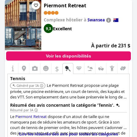
familiale. Les options sportives comprennent également le golf,
Piermont Retreat
une salle de sport, l'équitation et un casino, offrant ainsi
quelque chose pour chacun. Les courts de tennis contribuent à
Complexe hôtelier à
l'attrait général de ce complexe polyvalent.
Swansea
Excellent
9,3
À partir de 231 $
Voir les disponibilités
$
Tennis
Le Piermont Retreat propose une plage
Généré par IA
privée, une piscine extérieure, un court de tennis, des kayaks et
des VTT. Son emplacement dans une baie préservée le long de la
côte est de la Tasmanie offre un cadre tranquille pour les
Résumé des avis concernant la catégorie 'Tennis'.
amateurs de tennis.
Résumé par IA
Le
Piermont Retreat
dispose d'un atout de taille qui ne
manquera pas de séduire les amateurs de sport. Grâce à son
court de tennis de premier ordre, les hôtes peuvent s'adonner à
des jeux amusants et actifs avec leurs compagnons. Le court de
Lire les résumés des avis pour toutes les catégories