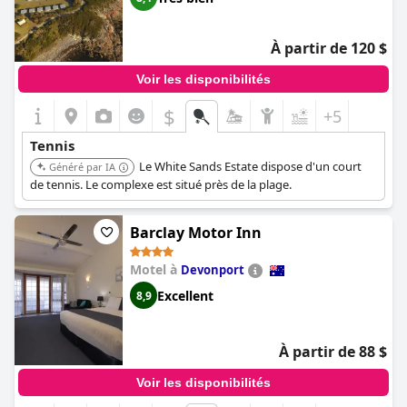
À partir de 120 $
Voir les disponibilités
$
+5
Tennis
Le White Sands Estate dispose d'un court
Généré par IA
de tennis. Le complexe est situé près de la plage.
Barclay Motor Inn
Motel à
Devonport
Excellent
8,9
À partir de 88 $
Voir les disponibilités