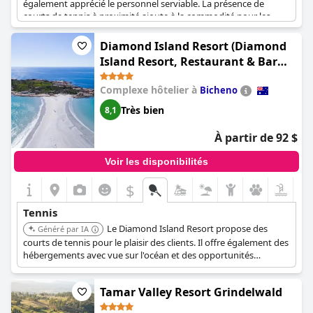
également apprécié le personnel serviable. La présence de
courts de tennis à proximité ajoute à la commodité pour les
amateurs de tennis. De plus, l'établissement dispose d'un terrain
combiné de tennis et de basket-ball, offrant ainsi davantage
Diamond Island Resort (Diamond
d'options de loisirs aux visiteurs. Dans l'ensemble, l'espace
Island Resort, Restaurant & Bar
tennis reçoit des remarques positives et semble être un aspect
and Penguin Show)
favorable pour ceux qui cherchent à rester actifs pendant leur
Complexe hôtelier à
Bicheno
visite.
Très bien
8,1
À partir de 92 $
Voir les disponibilités
$
Tennis
Le Diamond Island Resort propose des
Généré par IA
courts de tennis pour le plaisir des clients. Il offre également des
hébergements avec vue sur l'océan et des opportunités
d'observation des pingouins.
Tamar Valley Resort Grindelwald