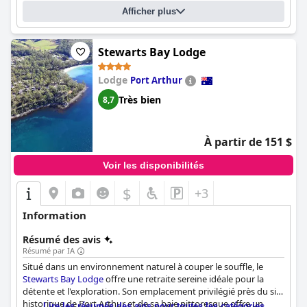
Afficher plus
Stewarts Bay Lodge
Lodge
Port Arthur
Très bien
8,7
À partir de 151 $
Voir les disponibilités
$
+3
Information
Résumé des avis
Résumé par IA
Situé dans un environnement naturel à couper le souffle, le
Stewarts Bay Lodge
offre une retraite sereine idéale pour la
détente et l'exploration. Son emplacement privilégié près du site
historique de Port Arthur et de sa baie pittoresque offre un
Lire les résumés des avis pour toutes les catégories