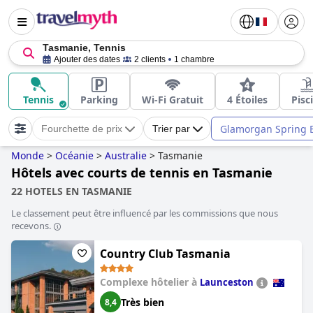
Tasmanie, Tennis
Ajouter des dates
2 clients
1 chambre
Tennis
Parking
Wi-Fi Gratuit
4 Étoiles
Pisc
Glamorgan Spring 
Fourchette de prix
Trier par
Monde
>
Océanie
>
Australie
>
Tasmanie
Hôtels avec courts de tennis en Tasmanie
22 HOTELS EN TASMANIE
Le classement peut être influencé par les commissions que nous
recevons.
Country Club Tasmania
Complexe hôtelier à
Launceston
Très bien
8,4