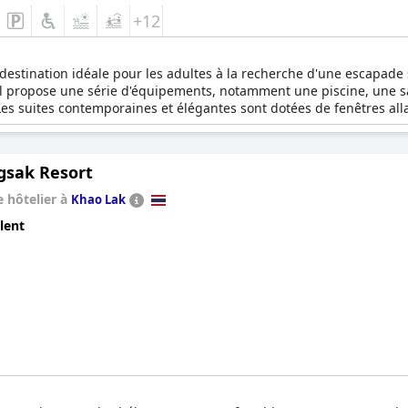
+12
 destination idéale pour les adultes à la recherche d'une escapad
ôtel propose une série d'équipements, notamment une piscine, une sa
Les suites contemporaines et élégantes sont dotées de fenêtres all
s spacieux permettent de se détendre à l'intérieur comme à l'extér
alcon de cette élégante suite s'ouvre sur une piscine privée avec ja
es vues panoramiques sur la station de Khao Lak et des vues parti
gsak Resort
ètres carrés d'espace de vie élégant et d'une lumière naturelle ab
 hôtelier à
Khao Lak
lent