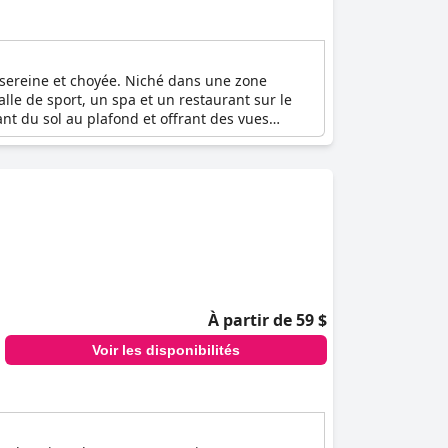
e sereine et choyée. Niché dans une zone
lle de sport, un spa et un restaurant sur le
ant du sol au plafond et offrant des vues
ieur. La Deluxe Suite Pool Access/Jacuzzi est
cuzzi. Pour ceux qui préfèrent les vues
elles sur la mer depuis son balcon spacieux.
ondante.
À partir de 59 $
Voir les disponibilités