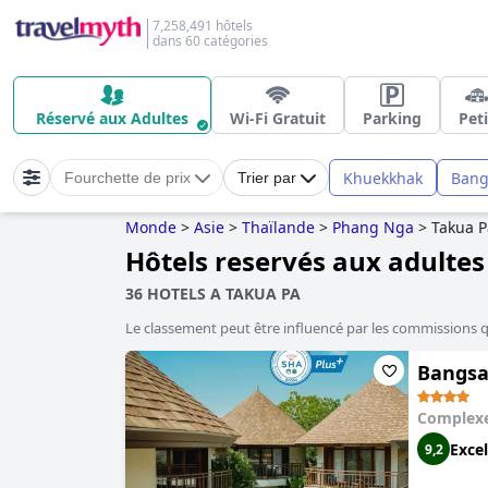
7,258,491 hôtels
dans 60 catégories
Réservé aux Adultes
Wi-Fi Gratuit
Parking
Peti
Khuekkhak
Bang
Fourchette de prix
Trier par
Monde
>
Asie
>
Thaïlande
>
Phang Nga
>
Takua P
Hôtels reservés aux adultes
36 HOTELS A TAKUA PA
Le classement peut être influencé par les commissions 
Bangsak
Complexe
Excel
9,2