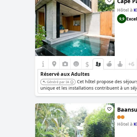
Cape P
Hôtel à
K
Excel
9,9
$
+6
Réservé aux Adultes
Cet hôtel propose des séjours
Généré par IA
unique et les installations contribuent à un séj
Baansu
Hôtel à
K
0.0