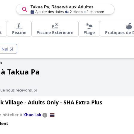
Takua Pa, Réservé aux Adultes
Ajouter des dates
2 clients
1 chambre
t
Piscine
Piscine Extérieure
Plage
Pratiques de D
 Nai Si
a
 à Takua Pa
que nous recevons.
 Village - Adults Only - SHA Extra Plus
 hôtelier à
Khao Lak
lent