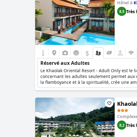
Hôtel à
K
Très 
8,5
$
Réservé aux Adultes
Le Khaolak Oriental Resort - Adult Only est le l
concernant les adultes seulement permet aux clie
la flamboyance et à la spiritualité, crée une a
spacieuses situées autour d'une grande piscine
balcons privés. La salle de sport bien équipée,
sur place. Avec le restaurant Oriental et le Co
Khaolak
meilleur de l'hospitalité thaïlandaise et de la 
Complexe
Très 
8,2