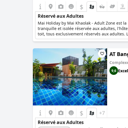
$
Réservé aux Adultes
Mai Holiday by Mai Khaolak - Adult Zone est la
tranquille et isolée réservée aux adultes, l'h
toit, tous exclusivement réservés aux adultes. 
tropicales époustouflantes, et les aménagement
parfaite pour les amateurs de piscine, car le b
panoramiques, la Deluxe Suite Premium offre d
AT Ban
La suite de luxe, quant à elle, dispose de 55 m
Complexe
Excel
9,6
$
+7
Réservé aux Adultes