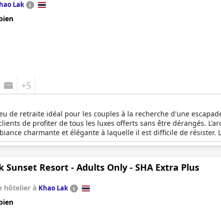
hao Lak
bien
+5
ieu de retraite idéal pour les couples à la recherche d'une escapade
nts de profiter de tous les luxes offerts sans être dérangés. L'arch
mbiance charmante et élégante à laquelle il est difficile de résiste
 encadrée de jardins luxuriants, offrant aux clients une vue impre
 le spa Bhandari et les cours de cuisine dispensés par l'expert culi
conut Bar servant une cuisine inspirée et des cocktails sur mesure, 
 Sunset Resort - Adults Only - SHA Extra Plus
relaxation au Khaolak Oriental Resort.
 hôtelier à
Khao Lak
bien