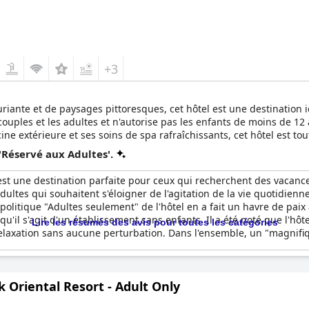
+3
uriante et de paysages pittoresques, cet hôtel est une destination 
ouples et les adultes et n'autorise pas les enfants de moins de 12
ne extérieure et ses soins de spa rafraîchissants, cet hôtel est t
'Réservé aux Adultes'.
st une destination parfaite pour ceux qui recherchent des vacances 
ultes qui souhaitent s'éloigner de l'agitation de la vie quotidienne
 politique "Adultes seulement" de l'hôtel en a fait un havre de p
it qu'il s'agit d'un établissement sans enfants. Il a été noté que l'h
Lire les résumés des avis pour toutes les catégories
 relaxation sans aucune perturbation. Dans l'ensemble, un "magnifiq
 Oriental Resort - Adult Only