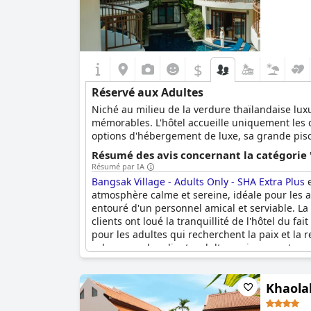
$
Réservé aux Adultes
Niché au milieu de la verdure thaïlandaise lux
mémorables. L'hôtel accueille uniquement les c
options d'hébergement de luxe, sa grande pisci
relaxante entre adultes.
Résumé des avis concernant la catégorie 
Résumé par IA
Bangsak Village - Adults Only - SHA Extra Plus
e
atmosphère calme et sereine, idéale pour les ad
entouré d'un personnel amical et serviable. La
clients ont loué la tranquillité de l'hôtel du fa
pour les adultes qui recherchent la paix et la
calme pour les clients adultes uniquement.
Khaolak