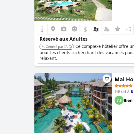
$
+5
Réservé aux Adultes
Ce complexe hôtelier offre u
Généré par IA
pour les clients recherchant des vacances pai
relaxant.
Mai Hol
Hôtel à
K
Bien
7,9