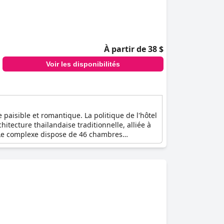
À partir de 38 $
Voir les disponibilités
 paisible et romantique. La politique de l'hôtel
itecture thaïlandaise traditionnelle, alliée à
r. Le complexe dispose de 46 chambres
nable sur la piscine étincelante depuis les
naire de l'hôtel offrent de nombreuses activités
les clients adultes peuvent découvrir le