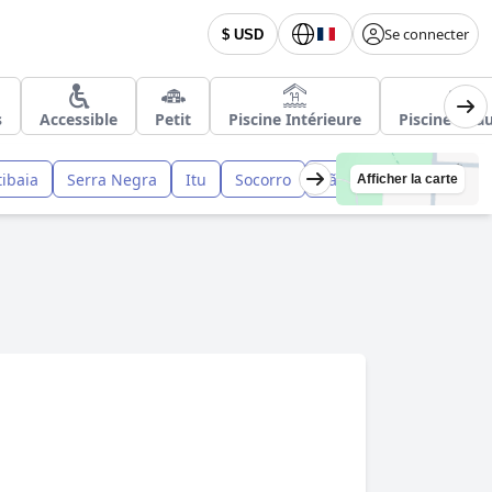
Se connecter
$ USD
s
Accessible
Petit
Piscine Intérieure
Piscine Cha
tibaia
Serra Negra
Itu
Socorro
São Paulo
São Roqu
Afficher la carte