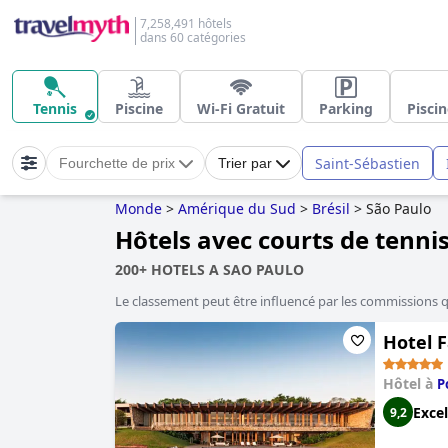
7,258,491 hôtels
dans 60 catégories
Tennis
Piscine
Wi-Fi Gratuit
Parking
Piscin
Saint-Sébastien
Fourchette de prix
Trier par
Monde
>
Amérique du Sud
>
Brésil
>
São Paulo
Hôtels avec courts de tenni
200+ HOTELS A SAO PAULO
Le classement peut être influencé par les commissions 
Hotel 
Hôtel à
P
Excel
9,2