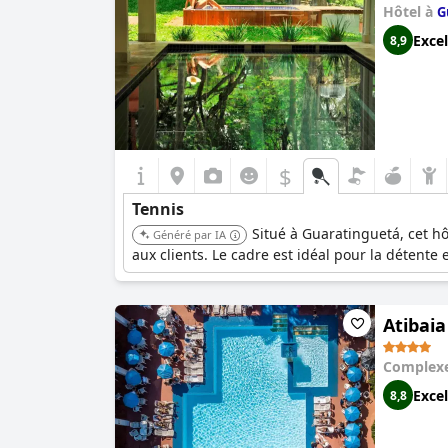
Hôtel à
G
Excel
8,9
$
Tennis
Situé à Guaratinguetá, cet hô
Généré par IA
aux clients. Le cadre est idéal pour la détente e
Atibaia
Complexe
Excel
8,8