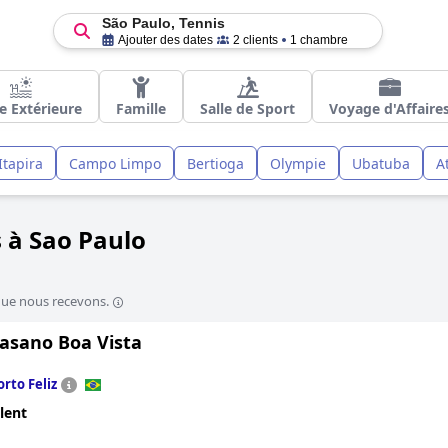
São Paulo, Tennis
Ajouter des dates
2 clients
1 chambre
e Extérieure
Famille
Salle de Sport
Voyage d'Affaire
Itapira
Campo Limpo
Bertioga
Olympie
Ubatuba
A
s à Sao Paulo
que nous recevons.
Fasano Boa Vista
orto Feliz
lent