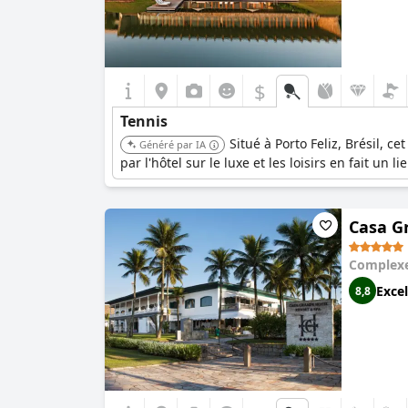
$
Tennis
Situé à Porto Feliz, Brésil, c
Généré par IA
par l'hôtel sur le luxe et les loisirs en fait un 
Casa G
Complexe
Excel
8,8