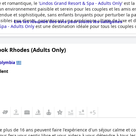
 et romantique, le '
Lindos Grand Resort & Spa - Adults Only
' est l
un environnement paisible et serein pour les couples et les amis 
tendue et sophistiquée, sans enfants bruyants pour perturber la pai
essibles aux clients, garantissant une expérience ultime de luxe et 
Lire les résumés des avis pour toutes les catégories
Spa - Adults Only
est une destination idéale pour tous les couples 
ienne.
ook Rhodes (Adults Only)
olymbia
lent
+5
s de plus de 16 ans peuvent faire l'expérience d'un séjour calme et
vous fera vous sentir libre et vous aidera à vous détendre à tous 