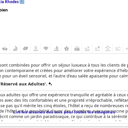
xia Rhodes
bien
ion sont combinées pour offrir un séjour luxueux à tous les clients 
on contemporaine et créées pour améliorer votre expérience d'héb
e pour un éveil sensoriel, et l'autre d'eau salée apaisante pour calm
met aux clients de profiter de services exclusifs dans l'intimité et
'Réservé aux Adultes'.
é aux adultes qui offre une expérience tranquille et agréable à ce
s avec des lits confortables et une propreté irréprochable, reflé
se pas qu'il mérite les cinq étoiles, l'hôtel a reçu de nombreuses 
de l'hôtel est la possibilité d'avoir des chambres avec une piscine 
Lire les résumés des avis pour toutes les catégories
décrit comme un jardin paradisiaque, ce qui contribue à la sérénité
git d'une expérience véritablement envoûtante, réservée aux adultes.