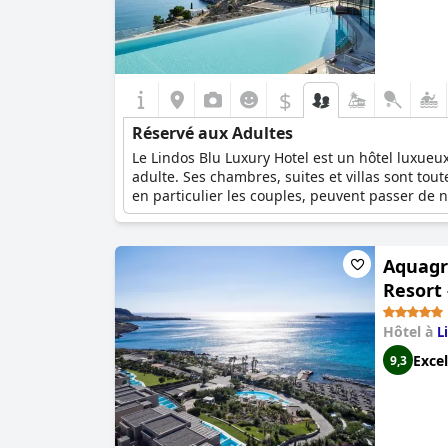
$
Réservé aux Adultes
Le Lindos Blu Luxury Hotel est un hôtel luxue
adulte. Ses chambres, suites et villas sont tout
en particulier les couples, peuvent passer de 
tandis que ses services haut de gamme le rend
enfants.
Aquagra
Resort 
Hôtel à
L
Excel
9,3