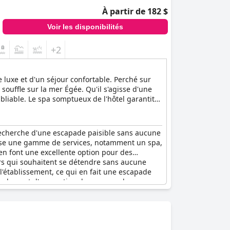
À partir de 182 $
Voir les disponibilités
+2
e luxe et d'un séjour confortable. Perché sur
 souffle sur la mer Égée. Qu'il s'agisse d'une
liable. Le spa somptueux de l'hôtel garantit
'intimité, crée un havre de paix pour les
 recherche d'une escapade paisible sans aucune
ropose une gamme de services, notamment un spa,
 en font une excellente option pour des
urs qui souhaitent se détendre sans aucune
l'établissement, ce qui en fait une escapade
simplement d'une option de vacances luxueuses,