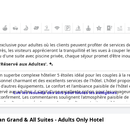
exclusive pour adultes où les clients peuvent profiter de services d
s, les visiteurs apprécieront la tranquillité et les vues à couper le
'une suite avec piscine privée, chaque séjour promet d'être inoub
s. L'ambiance de cet hôtel de style de vie, associée à son sens de l
'Réservé aux Adultes'.
n superbe complexe hôtelier 5 étoiles idéal pour les couples à la
personnel charmant et des excellents services de l'hôtel. L'hôtel p
d'autres équipements. Le confort et l'ambiance paisible de l'hôtel
rvé aux adultes, il s'agit d'une excellente option pour les voyage
Lire les résumés des avis pour toutes les catégories
e confirment. Les commentaires soulignent l'atmosphère paisible de 
erche d'une journée de spa relaxante, d'une retraite paisible ou 
n excellent choix.
an Grand & All Suites - Adults Only Hotel