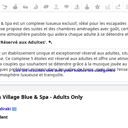
 & Spa est un complexe luxueux exclusif, idéal pour les escapades 
xe propose des suites et des chambres aménagées avec goût, certa
t une atmosphère paisible qui aidera chaque adulte à se détendre et 
'Réservé aux Adultes'.
 un établissement unique et exceptionnel réservé aux adultes, sit
. Ce complexe 5 étoiles est réservé aux adultes et offre une atmo
x couples qui souhaitent se détendre grâce à la musique jouée au 
lques problèmes mineurs dans les salles de bains, mais dans l'ense
Lire les résumés des avis pour toutes les catégories
atmosphère luxueuse et tranquille.
 Village Blue & Spa - Adults Only
aliraki
lent