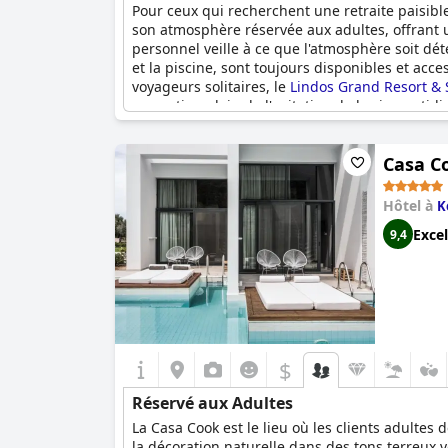
Pour ceux qui recherchent une retraite paisible
son atmosphère réservée aux adultes, offrant 
personnel veille à ce que l'atmosphère soit dé
et la piscine, sont toujours disponibles et acc
voyageurs solitaires, le
Lindos Grand Resort & 
romantique loin de l'agitation de la vie quotid
Casa C
Hôtel à
K
Excel
9,4
$
Réservé aux Adultes
La Casa Cook est le lieu où les clients adulte
la décoration naturelle dans des tons terreux 