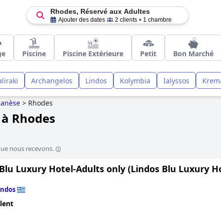
Rhodes, Réservé aux Adultes
Ajouter des dates
2 clients
1 chambre
ge
Piscine
Piscine Extérieure
Petit
Bon Marché
aliraki
Archangelos
Lindos
Kolymbia
Ialyssos
Krema
anèse
>
Rhodes
s à Rhodes
que nous recevons.
Blu Luxury Hotel-Adults only (Lindos Blu Luxury Ho
indos
lent