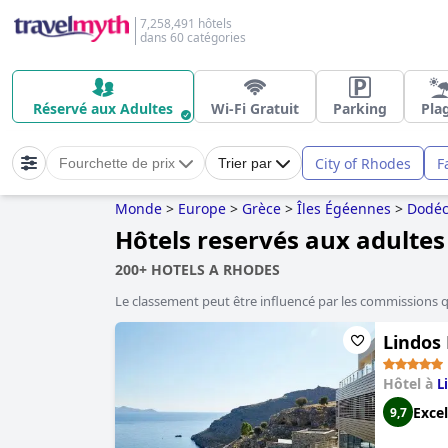
7,258,491 hôtels
dans 60 catégories
Réservé aux Adultes
Wi-Fi Gratuit
Parking
Pla
City of Rhodes
F
Fourchette de prix
Trier par
Monde
>
Europe
>
Grèce
>
Îles Égéennes
>
Dodéc
Hôtels reservés aux adulte
200+ HOTELS A RHODES
Le classement peut être influencé par les commissions 
Lindos 
Hôtel à
L
Excel
9,7