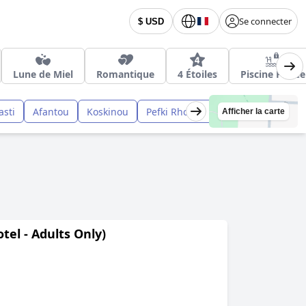
Se connecter
$ USD
Lune de Miel
Romantique
4 Étoiles
Piscine Privée
sti
Afantou
Koskinou
Pefki Rhodes
Afficher la carte
tel - Adults Only)