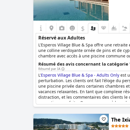
$
Réservé aux Adultes
L'Esperos Village Blue & Spa offre une retraite 
une colline verdoyante ornée de pins et de cyprè
chambre avec accès à une piscine commune ou d
une expérience relaxante et délicieuse pour tou
Résumé des avis concernant la catégorie 
couples et les célibataires.
Résumé par IA
L'
Esperos Village Blue & Spa - Adults Only
est u
perturbation. Les clients ont fait l'éloge du 
une piscine privée dans certaines chambres et 
vacances relaxantes. En tant que complexe rése
distraction, et les commentaires des clients l
romantique parfaite. Que vous soyez à la rech
l'
Esperos Village Blue & Spa - Adults Only
est u
The Ixi