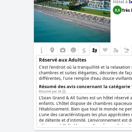
Hôtel à
I
Très 
8,6
$
Réservé aux Adultes
C'est l'endroit où la tranquillité et la relaxat
chambres et suites élégantes, décorées de faç
différentes, l'une remplie d'eau douce vivifiant
supplémentaire d'une piscine privée, ce qui per
Résumé des avis concernant la catégorie 
Résumé par IA
L'Ixian Grand & All Suites est un hôtel réserv
enfants. L'hôtel dispose de chambres spacieuse
l'établissement. Bien que tout le monde ne pen
L'une des caractéristiques les plus appréciées 
de détente et d'intimité. L'environnement est 
séjourner à l'hôtel les yeux fermés, car il s'a