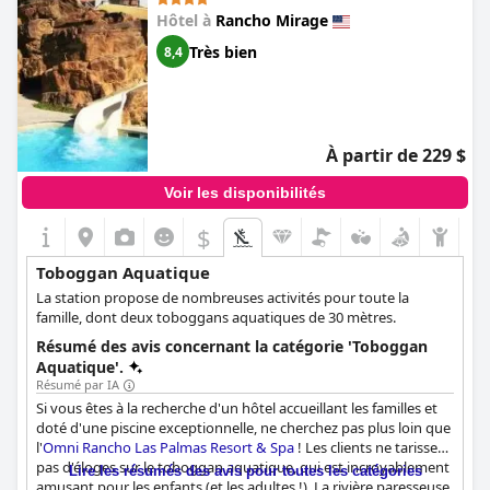
Hôtel à
Rancho Mirage
Très bien
8,4
À partir de 229 $
Voir les disponibilités
$
Toboggan Aquatique
La station propose de nombreuses activités pour toute la
famille, dont deux toboggans aquatiques de 30 mètres.
Résumé des avis concernant la catégorie 'Toboggan
Aquatique'.
Résumé par IA
Si vous êtes à la recherche d'un hôtel accueillant les familles et
doté d'une piscine exceptionnelle, ne cherchez pas plus loin que
l'
Omni Rancho Las Palmas Resort & Spa
! Les clients ne tarissent
pas d'éloges sur le toboggan aquatique, qui est incroyablement
Lire les résumés des avis pour toutes les catégories
amusant pour les enfants (et les adultes !). La rivière paresseuse