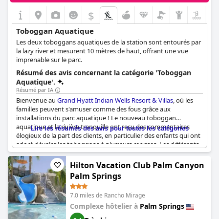
$
Toboggan Aquatique
Les deux toboggans aquatiques de la station sont entourés par
la lazy river et mesurent 10 mètres de haut, offrant une vue
imprenable sur le parc.
Résumé des avis concernant la catégorie 'Toboggan
Aquatique'.
Résumé par IA
Bienvenue au
Grand Hyatt Indian Wells Resort & Villas
, où les
familles peuvent s'amuser comme des fous grâce aux
installations du parc aquatique ! Le nouveau toboggan
aquatique et la rivière tranquille ont reçu des commentaires
Lire les résumés des avis pour toutes les catégories
élogieux de la part des clients, en particulier des enfants qui ont
adoré dévaler les toboggans à plusieurs reprises. Les différents
bassins de différentes profondeurs et le splash-pad offrent
également de nombreuses possibilités aux enfants. La soirée
Hilton Vacation Club Palm Canyon
cinéma et d'autres activités au parc aquatique ont également
Palm Springs
permis aux familles de se divertir.
7.0 miles de Rancho Mirage
Bien que certains clients aient été déçus que les toboggans
aquatiques ouvrent à 10 heures du matin et que les possibilités
Complexe hôtelier à
Palm Springs
de restauration soient limitées, le consensus général était