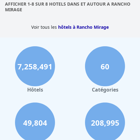
touche agréable ! Que vous ayez de jeunes enfants ou que vous
AFFICHER 1-8 SUR 8 HOTELS DANS ET AUTOUR A RANCHO
souhaitiez simplement vous amuser dans l'eau, cette piscine
MIRAGE
avec ses deux toboggans aquatiques ne manquera pas
d'impressionner.
Voir tous les
hôtels à Rancho Mirage
7,258,491
60
Hôtels
Catégories
49,804
208,995