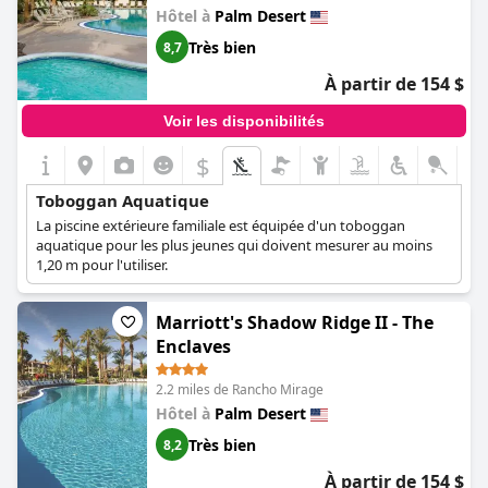
Hôtel à
Palm Desert
Très bien
8,7
À partir de 154 $
Voir les disponibilités
$
Toboggan Aquatique
La piscine extérieure familiale est équipée d'un toboggan
aquatique pour les plus jeunes qui doivent mesurer au moins
1,20 m pour l'utiliser.
Marriott's Shadow Ridge II - The
Enclaves
2.2 miles de Rancho Mirage
Hôtel à
Palm Desert
Très bien
8,2
À partir de 154 $