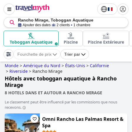
Rancho Mirage, Toboggan Aquatique
Ajouter des dates
2 clients
1 chambre
Toboggan Aquatique
Piscine
Piscine Extérieure
Fourchette de prix
Trier par
Monde
>
Amérique du Nord
>
États-Unis
>
Californie
>
Riverside
>
Rancho Mirage
Hôtels avec toboggan aquatique à Rancho
Mirage
8 HOTELS DANS ET AUTOUR A RANCHO MIRAGE
Le classement peut être influencé par les commissions que nous
recevons.
Omni Rancho Las Palmas Resort &
Spa