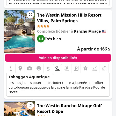
et le splashpad sont des succès pour les plus petits et un client a
même rapporté que sa fille avait passé toute la journée à s'y
amuser. Malgré un petit problème de maintenance sur l'un des
The Westin Mission Hills Resort
toboggans, les clients apprécient l'ambiance "parc aquatique"
Villas, Palm Springs
de la piscine, qui comprend des toboggans, une rivière lente et
beaucoup d'espace pour barboter. Dans l'ensemble, la piscine
Complexe hôtelier à
Rancho Mirage
est l'élément le plus remarquable de l'
Omni Rancho Las Palmas
Resort & Spa
, offrant de nombreux divertissements aux familles
Très bien
8,5
en vacances.
À partir de 166 $
Voir les disponibilités
$
+7
Toboggan Aquatique
Les plus jeunes pourront barboter toute la journée et profiter
du toboggan aquatique de la piscine familiale Paradise Pool de
l'hôtel.
The Westin Rancho Mirage Golf
Resort & Spa