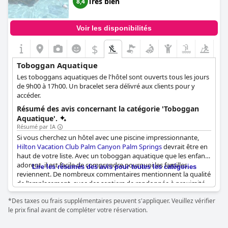
Très bien
8,4
positif. Les marches sales qui mènent au toboggan aquatique
sont une plainte mineure, mais ne nuisent pas à l'expérience
amusante. Les adultes peuvent également profiter de la grande
Voir les disponibilités
piscine pour adultes et de l'espace spa, même si certains ont
regretté qu'il n'y ait pas plus d'activités dans la zone des
$
toboggans.
Toboggan Aquatique
En résumé, le parc aquatique du
Grand Hyatt Indian Wells
Les toboggans aquatiques de l'hôtel sont ouverts tous les jours
Resort & Villas
offre quelque chose d'excitant pour tout le
de 9h00 à 17h00. Un bracelet sera délivré aux clients pour y
monde. Les enfants adoreront les toboggans impressionnants,
accéder.
la lazy river et le splash-pad, tandis que les adultes pourront se
détendre dans la piscine pour adultes et le spa. Hautement
Résumé des avis concernant la catégorie 'Toboggan
recommandé aux familles à la recherche de vacances
Aquatique'.
divertissantes !
Résumé par IA
Si vous cherchez un hôtel avec une piscine impressionnante,
Hilton Vacation Club Palm Canyon Palm Springs
devrait être en
haut de votre liste. Avec un toboggan aquatique que les enfants
adorent, il est facile de comprendre pourquoi les familles
Lire les résumés des avis pour toutes les catégories
reviennent. De nombreux commentaires mentionnent la qualité
de l'emplacement, avec des sentiers de randonnée à proximité
et une atmosphère paisible. Mais c'est la piscine qui vole la
*Des taxes ou frais supplémentaires peuvent s'appliquer. Veuillez vérifier
vedette : elle est chauffée, ce qui permet d'en profiter même la
le prix final avant de compléter votre réservation.
nuit, et le toboggan aquatique est une attraction palpitante
dont les enfants ne se lassent pas. Le bar est également une