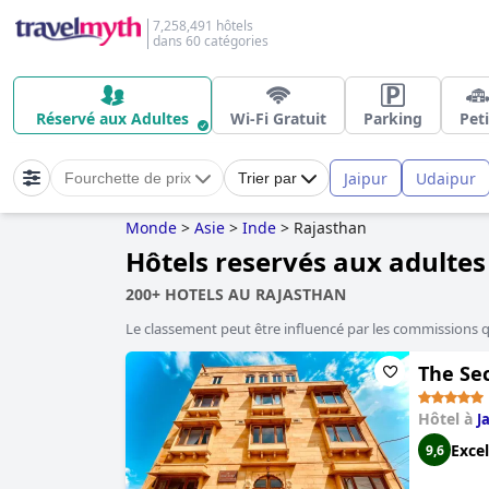
7,258,491 hôtels
dans 60 catégories
Réservé aux Adultes
Wi-Fi Gratuit
Parking
Peti
Jaipur
Udaipur
Fourchette de prix
Trier par
Monde
>
Asie
>
Inde
>
Rajasthan
Hôtels reservés aux adulte
200+ HOTELS AU RAJASTHAN
Le classement peut être influencé par les commissions 
The Sec
Hôtel à
J
Excel
9,6