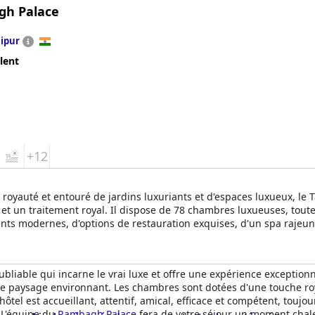
h Palace
aipur
lent
+12
a royauté et entouré de jardins luxuriants et d'espaces luxueux, le
et un traitement royal. Il dispose de 78 chambres luxueuses, tou
ents modernes, d'options de restauration exquises, d'un spa rajeun
jour de chaque client aussi unique et mémorable que possible.
ubliable qui incarne le vrai luxe et offre une expérience exception
r le paysage environnant. Les chambres sont dotées d'une touche ro
ôtel est accueillant, attentif, amical, efficace et compétent, toujo
 L'équipe du
Rambagh Palace
fera de votre séjour un moment chal