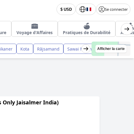
Se connecter
$ USD
eure
Voyage d'Affaires
Pratiques de Durabilité
Access
ikaner
Kota
Rājsamand
Sawai Madhopur
Pāli
Chit
Afficher la carte
 Only Jaisalmer India)