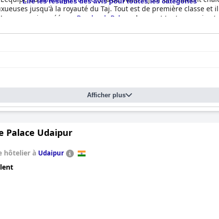
Lire les résumés des avis pour toutes les catégories
xueuses jusqu'à la royauté du Taj. Tout est de première classe et il
 Les souvenirs créés au
Rambagh Palace
dureront toute une vie et 
emier ordre, l'hospitalité 7 étoiles de cet hôtel dépassera vos atte
Afficher plus
e Palace Udaipur
 hôtelier à
Udaipur
lent