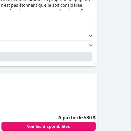
 n'est pas étonnant qu'elle soit considérée
vous feront revenir pour un autre séjour. Si
ntes.
À partir de 530 $
Voir les disponibilités