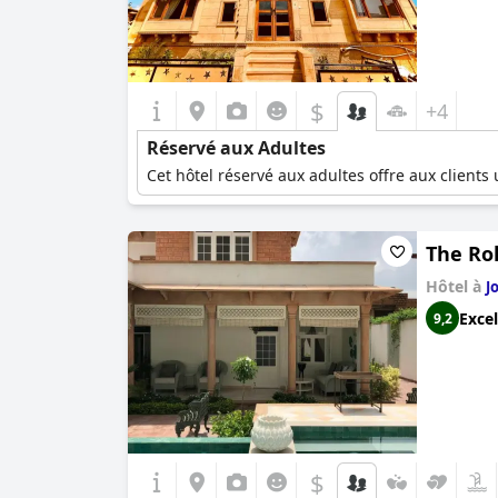
$
+4
Réservé aux Adultes
Cet hôtel réservé aux adultes offre aux clients
The Ro
Hôtel à
J
Excel
9,2
$