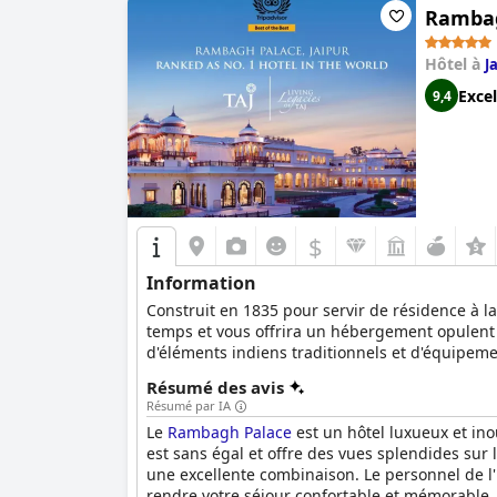
Rambag
Hôtel à
J
Excel
9,4
$
Information
Construit en 1835 pour servir de résidence à l
temps et vous offrira un hébergement opulent 
d'éléments indiens traditionnels et d'équipem
tandis que son atmosphère royale rendra le sé
Résumé des avis
Résumé par IA
Le
Rambagh Palace
est un hôtel luxueux et ino
est sans égal et offre des vues splendides su
une excellente combinaison. Le personnel de l'h
rendre votre séjour confortable et mémorable.