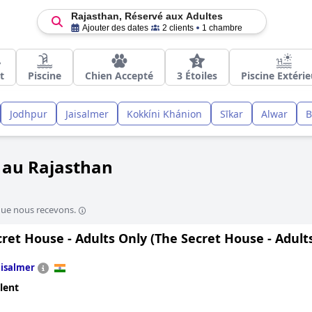
Rajasthan, Réservé aux Adultes
Ajouter des dates
2 clients
1 chambre
t
Piscine
Chien Accepté
3 Étoiles
Piscine Extéri
Jodhpur
Jaisalmer
Kokkíni Khánion
Sīkar
Alwar
B
s au Rajasthan
que nous recevons.
ret House - Adults Only (The Secret House - Adults
aisalmer
lent