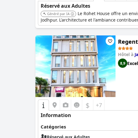
Réservé aux Adultes
Le Rohet House offre un envir
Généré par IA
Jodhpur. L'architecture et l'ambiance contribue
Regenta
Hôtel à
J
Excel
8,9
$
+7
Information
Catégories
Réservé aux Adultes