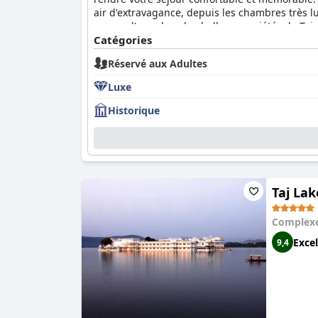
air d'extravagance, depuis les chambres très lu
comme l'une des plus belles propriétés de Taj.
vous êtes à la recherche d'une expérience de pr
Catégories
Réservé aux Adultes
Luxe
Historique
Taj Lak
Complexe
Excel
9,4