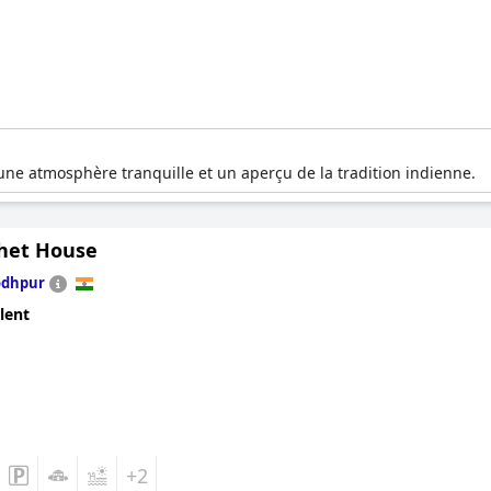
 une atmosphère tranquille et un aperçu de la tradition indienne.
het House
odhpur
lent
+2