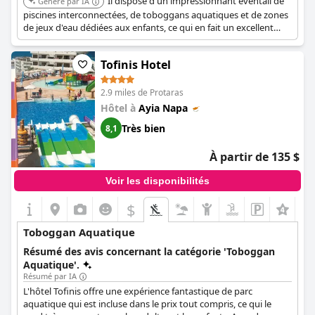
Il dispose d'un impressionnant éventail de
Généré par IA
piscines interconnectées, de toboggans aquatiques et de zones
de jeux d'eau dédiées aux enfants, ce qui en fait un excellent
choix pour les familles recherchant un divertissement aquatique
étendu. Il est réputé pour son service de haute qualité et ses
Tofinis Hotel
équipements complets.
2.9 miles de Protaras
Hôtel à
Ayia Napa
Très bien
8,1
À partir de 135 $
Voir les disponibilités
$
Toboggan Aquatique
Résumé des avis concernant la catégorie 'Toboggan
Aquatique'.
Résumé par IA
L'hôtel Tofinis offre une expérience fantastique de parc
aquatique qui est incluse dans le prix tout compris, ce qui le