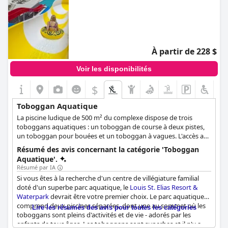
À partir de 228 $
Voir les disponibilités
$
Toboggan Aquatique
La piscine ludique de 500 m² du complexe dispose de trois
toboggans aquatiques : un toboggan de course à deux pistes,
un toboggan pour bouées et un toboggan à vagues. L'accès aux
toboggans est interdit aux enfants de moins de six ans et/ou
Résumé des avis concernant la catégorie 'Toboggan
mesurant moins de 120 cm.
Aquatique'.
Résumé par IA
Si vous êtes à la recherche d'un centre de villégiature familial
doté d'un superbe parc aquatique, le
Louis St. Elias Resort &
Waterpark
devrait être votre premier choix. Le parc aquatique
comprend deux piscines séparées, dont une au sommet où les
Lire les résumés des avis pour toutes les catégories
toboggans sont pleins d'activités et de vie - adorés par les
enfants de tous âges. Les toboggans sont superbes et il n'y a