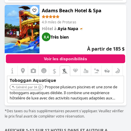
Cependant, certains commentateurs ont noté qu'il aurait pu y
avoir plus de bouées pour les toboggans aquatiques et qu'il y
Adams Beach Hotel & Spa
avait parfois de longues attentes. Dans l'ensemble, le parc
aquatique était un point fort de l'hôtel, certains le citant même
4.9 miles de Protaras
comme un facteur déterminant dans le choix de séjourner à
Hôtel à
Ayia Napa
l'
Atlantica Panthea Resort
.
Très bien
8,4
À partir de 185 $
Voir les disponibilités
$
Toboggan Aquatique
Propose plusieurs piscines et une zone de
Généré par IA
toboggans aquatiques dédiée. Il combine une expérience
hôtelière de luxe avec des activités nautiques adaptées aux
familles et un accès direct à la plage de Nissi.
*Des taxes ou frais supplémentaires peuvent s'appliquer. Veuillez vérifier
le prix final avant de compléter votre réservation.
AFFICHER 1-12 SUR 12 HOTELS DANS ET AUTOUR A