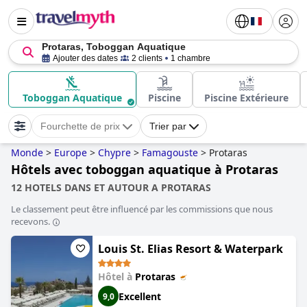
Protaras, Toboggan Aquatique
Ajouter des dates
2 clients
1 chambre
Toboggan Aquatique
Piscine
Piscine Extérieure
Fourchette de prix
Trier par
Monde
>
Europe
>
Chypre
>
Famagouste
>
Protaras
Hôtels avec toboggan aquatique à Protaras
12 HOTELS DANS ET AUTOUR A PROTARAS
Le classement peut être influencé par les commissions que nous
recevons.
Louis St. Elias Resort & Waterpark
Hôtel à
Protaras
Excellent
9,0