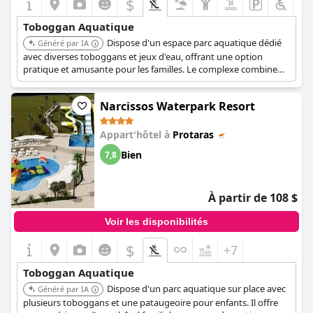
$
Toboggan Aquatique
Dispose d'un espace parc aquatique dédié
Généré par IA
avec diverses toboggans et jeux d'eau, offrant une option
pratique et amusante pour les familles. Le complexe combine
l'accès au parc aquatique avec un accès direct à la plage et une
gamme de services axés sur la famille.
Narcissos Waterpark Resort
Appart'hôtel à
Protaras
Bien
7,8
À partir de 108 $
Voir les disponibilités
$
+7
Toboggan Aquatique
Dispose d'un parc aquatique sur place avec
Généré par IA
plusieurs toboggans et une pataugeoire pour enfants. Il offre