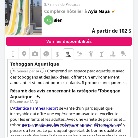
3.7 miles de Protaras
Complexe hôtelier à
Ayia Napa
Bien
7,5
À partir de 102 $
Voir les disponibilités
$
Toboggan Aquatique
Comprend un espace parc aquatique avec
Généré par IA
des toboggans et des jeux d'eau, offrant un environnement
amusant et stimulant pour les enfants. Il propose une gamme
d'équipements et d'activités axés sur la famille, en plus de ses
Résumé des avis concernant la catégorie 'Toboggan
installations de parc aquatique.
Aquatique'.
Résumé par IA
L'
Atlantica Panthea Resort
se vante d'un parc aquatique
incroyable qui offre une expérience amusante et excellente
pour les enfants et les adultes. Avec une variété de piscines et de
toboggans aquatiques, les enfants ont particulièrement aimé y
Lire les résumés des avis pour toutes les catégories
passer du temps. Le parc aquatique était de bonne qualité et
comprenait des installations pour les jeunes et les moins jeunes.