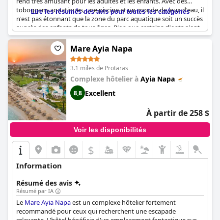
rend très amusant pour les adultes et les enfants. Avec des
toboggans aquatiques, une piscine et un monde de jeux d'eau, il
Lire les résumés des avis pour toutes les catégories
n'est pas étonnant que la zone du parc aquatique soit un succès
auprès des enfants de tous âges. Bien que certains clients aient
noté que le parc aquatique représente un coût supplémentaire,
la plupart des visiteurs ont trouvé la piscine avec toboggans
Mare Ayia Napa
aquatiques agréable et palpitante pour tous les âges. Bien que
certains aient noté que les coûts peuvent être un problème
3.1 miles de Protaras
dans certaines circonstances, la plupart des clients ont vanté
Complexe hôtelier à
Ayia Napa
l'excitation et la joie pure que le parc aquatique a apportées à
leur séjour.
Excellent
8,8
À partir de 258 $
Voir les disponibilités
$
Information
Résumé des avis
Résumé par IA
Le
Mare Ayia Napa
est un complexe hôtelier fortement
recommandé pour ceux qui recherchent une escapade