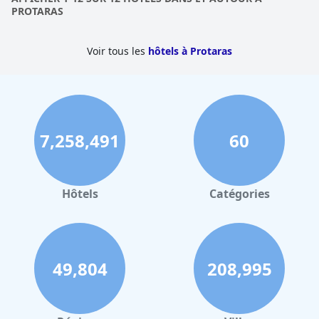
PROTARAS
Voir tous les
hôtels à Protaras
7,258,491
60
Hôtels
Catégories
49,804
208,995