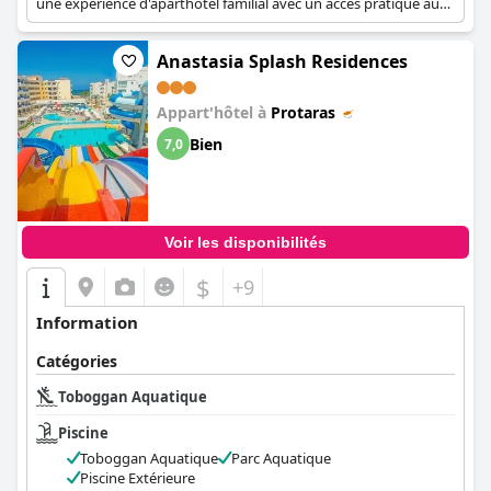
une expérience d'aparthôtel familial avec un accès pratique aux
divertissements aquatiques.
Anastasia Splash Residences
Appart'hôtel à
Protaras
Bien
7,0
Voir les disponibilités
$
+9
Information
Catégories
Toboggan Aquatique
Piscine
Toboggan Aquatique
Parc Aquatique
Piscine Extérieure