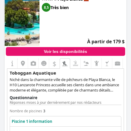
Très bien
8,5
À partir de 179 $
Voir les disponibilités
$
Toboggan Aquatique
Niché dans la charmante ville de pêcheurs de Playa Blanca, le
H10 Lanzarote Princess accueille ses clients dans une ambiance
moderne et élégante, complétée par de charmants détails
vintage.L'hôtel dispose de deux piscines extérieures
Questionnaire
accueillantes, dont l'une est spécialement conçue pour les
Réponses mises à jour dernièrement par nos rédacteurs
enfants et chauffée pendant les mois d'hiver. Cette piscine pour
enfants est un havre de paix, avec un bateau pirate ludique doté
Nombre de piscines
3
d'un toboggan aquatique palpitant. Les enfants peuvent glisser
Piscine 1 information
dans les eaux rafraîchissantes, créant ainsi des moments de joie
et de rire sans fin.