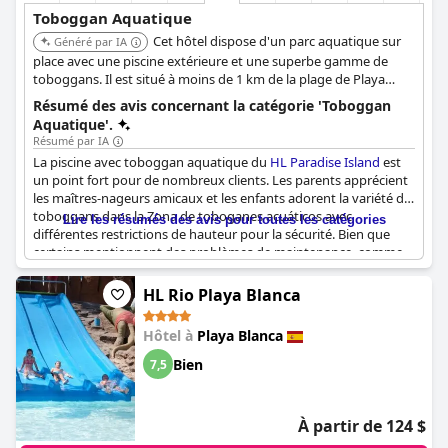
Toboggan Aquatique
Cet hôtel dispose d'un parc aquatique sur
Généré par IA
place avec une piscine extérieure et une superbe gamme de
toboggans. Il est situé à moins de 1 km de la plage de Playa
Blanca, ce qui en fait un choix pratique pour les amateurs de
Résumé des avis concernant la catégorie 'Toboggan
plage.
Aquatique'.
Résumé par IA
La piscine avec toboggan aquatique du
HL Paradise Island
est
un point fort pour de nombreux clients. Les parents apprécient
les maîtres-nageurs amicaux et les enfants adorent la variété de
toboggans dans la Zona de toboganes acuáticos avec
Lire les résumés des avis pour toutes les catégories
différentes restrictions de hauteur pour la sécurité. Bien que
certains mentionnent des problèmes de maintenance, comme
la nécessité de réparer le toboggan jaune, cela ne les empêche
pas de profiter de l'expérience. Le parc comprend également un
HL Rio Playa Blanca
Dino Park, que les enfants apprécient. De plus, les clients
s'enthousiasment pour le parc aquatique, le trouvant plus
Hôtel à
Playa Blanca
complet qu'ils ne s'y attendaient. Cependant, certains clients
notent que la piscine peut être bondée de bouées et que les
Bien
7,5
escaliers peuvent être glissants. La piscine et les toboggans
aquatiques sont idéaux pour les familles avec enfants de tous
âges qui peuvent en profiter ensemble. Dans l'ensemble, les
À partir de 124 $
clients adorent les excellentes options de piscine et de