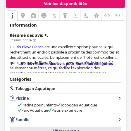
toboggan aquatique offertes au
HL Paradise Island
.
Voir les disponibilités
$
+8
Information
Résumé des avis
Résumé par IA
HL Rio Playa Blanca
est une excellente option pour ceux qui
recherchent un endroit paisible à proximité des commodités et
des attractions locales. L'emplacement de l'hôtel est excellent, à
quelques pas de Playa Blanca et avec un arrêt de bus situé à
Lire les résumés des avis pour toutes les catégories
seulement 50 mètres, ce qui facilite l'exploration des
magnifiques plages de Papagayo et du parc national de
Timanfaya. Le buffet du petit-déjeuner est excellent avec un
Catégories
choix énorme et l'hôtel offre une bonne qualité de nourriture,
Toboggan Aquatique
de nombreux clients affirmant que la nourriture était excellente
avec beaucoup de choix. Les hébergements sont impeccables,
Piscine
modernes et spacieux, nettoyés régulièrement et équipés de lits
confortables et de douches fantastiques. L'hôtel reçoit des
Piscine pour Enfants
Toboggan Aquatique
éloges pour sa propreté et ses installations bien entretenues de
Parc Aquatique
Piscine Extérieure
la part des clients. Le personnel est très amical et serviable,
Famille
créant une atmosphère de vacances positive et l'hôtel est
familial avec une bonne animation pour les enfants et