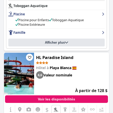
pour Nina à la réception et l'équipe d'animation. Les bungalows
Toboggan Aquatique
spacieux et propres sont bien équipés avec un service de
serviettes quotidien, des bouilloires électriques, des micro-
Piscine
ondes et des mini-réfrigérateurs. Le petit-déjeuner est très
apprécié pour la qualité de sa nourriture et son grand choix
Piscine pour Enfants
Toboggan Aquatique
d'options chaudes et froides, tandis que l'expérience culinaire au
Piscine Extérieure
dîner est inégale. La piscine est charmante et magnifiquement
Famille
conçue avec de nombreuses installations pour les enfants, bien
que certains clients aient noté des files d'attente occasionnelles
pour les boissons et les transats. L'hôtel maintient d'excellentes
Afficher plus
normes de propreté, bien que certains clients aient noté un
manque de nettoyage approfondi dans certaines zones. Dans
l'ensemble, l'
HL Club Playa Blanca
propose un hébergement
HL Paradise Island
convenable et un endroit charmant et décontracté pour des
vacances reposantes.
Hôtel à
Playa Blanca
Valeur nominale
6,6
À partir de 128 $
Voir les disponibilités
$