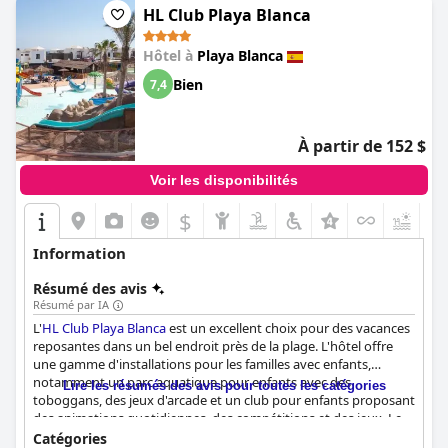
concernant les toboggans qui ne sont pas en service, ce qui
HL Club Playa Blanca
peut être un inconvénient. Malgré cela, le sentiment général est
que les toboggans aquatiques et les piscines améliorent
Hôtel à
Playa Blanca
considérablement l'expérience pour les enfants, ce qui en fait
une option attrayante pour les familles à la recherche d'un
Bien
7,4
séjour à l'hôtel amusant.
À partir de 152 $
Voir les disponibilités
$
Information
Résumé des avis
Résumé par IA
L'
HL Club Playa Blanca
est un excellent choix pour des vacances
reposantes dans un bel endroit près de la plage. L'hôtel offre
une gamme d'installations pour les familles avec enfants,
notamment un parc aquatique pour enfants avec des
Lire les résumés des avis pour toutes les catégories
toboggans, des jeux d'arcade et un club pour enfants proposant
des animations quotidiennes, des compétitions et des jeux. Le
personnel est amical et serviable, avec une mention spéciale
Catégories