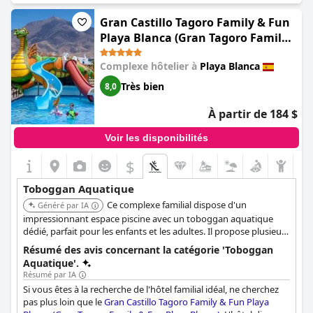
les préférences de chaque invité, mais le véritable point fort est
Gran Castillo Tagoro Family & Fun
la piscine avec trois toboggans aquatiques à sensations. Les
amateurs d'adrénaline de tous âges peuvent glisser le long de
Playa Blanca (Gran Tagoro Family
ces toboggans exaltants et faire un grand plouf, ajoutant ainsi
& Fun Playa Blanca)
une dose supplémentaire d'excitation à leur escapade
Complexe hôtelier à
Playa Blanca
aquatique. Le plaisir ne s'arrête pas là : les enfants peuvent
Très bien
profiter de divers autres jouets aquatiques et d'aires de jeux
8,0
conçues spécialement pour eux, ce qui leur garantit un
divertissement sans fin tout au long de leur séjour. De
À partir de 184 $
nombreux parasols et des chaises longues confortables sont
disponibles autour de la piscine, ce qui permet aux parents et
Voir les disponibilités
aux enfants de se détendre et de profiter du soleil entre deux
aventures aquatiques palpitantes. Dreams Lanzarote Playa
$
Dorada Resort & Spa est la destination idéale pour des vacances
en famille inoubliables.
Toboggan Aquatique
Ce complexe familial dispose d'un
Généré par IA
impressionnant espace piscine avec un toboggan aquatique
dédié, parfait pour les enfants et les adultes. Il propose plusieurs
piscines répondant à différentes préférences, garantissant une
Résumé des avis concernant la catégorie 'Toboggan
expérience amusante et relaxante pour tous les membres de la
Aquatique'.
famille.
Résumé par IA
Si vous êtes à la recherche de l'hôtel familial idéal, ne cherchez
pas plus loin que le
Gran Castillo Tagoro Family & Fun Playa