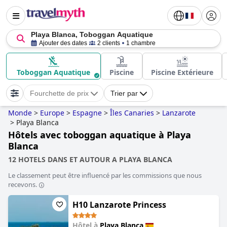
Playa Blanca, Toboggan Aquatique
Ajouter des dates
2 clients
1 chambre
Toboggan Aquatique
Piscine
Piscine Extérieure
Fourchette de prix
Trier par
Monde
>
Europe
>
Espagne
>
Îles Canaries
>
Lanzarote
>
Playa Blanca
Hôtels avec toboggan aquatique à Playa
Blanca
12 HOTELS DANS ET AUTOUR A PLAYA BLANCA
Le classement peut être influencé par les commissions que nous
recevons.
H10 Lanzarote Princess
Hôtel à
Playa Blanca