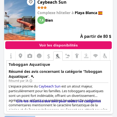
succès, mais malheureusement, elle ne fonctionnait pas
Caybeach Sun
toujours. Certains clients ont signalé que la grande piscine était
trop froide pendant les mois d'hiver, mais il y avait toujours des
Complexe hôtelier à
Playa Blanca
chaises longues disponibles. Bien que certains toboggans aient
été signalés comme étant cassés, dans l'ensemble, l'espace
Bien
7,6
piscine était très agréable et parfait pour les familles.
À partir de 80 $
Voir les disponibilités
$
Toboggan Aquatique
Résumé des avis concernant la catégorie 'Toboggan
Aquatique'.
Résumé par IA
L'espace piscine du
Caybeach Sun
est un atout majeur,
particulièrement pour les familles. Les toboggans aquatiques
sont un point fort indéniable, offrant un divertissement
agréable aux enfants qui semblent les adorer. De nombreux
Lire les résumés des avis pour toutes les catégories
commentaires mentionnent le caractère fantastique de la
piscine et de l'espace toboggans, soulignant son attrait pour les
jeunes clients. Cependant, il y a des remarques occasionnelles