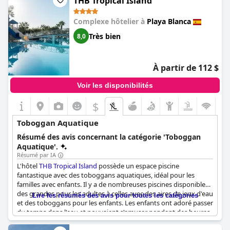
THB Tropical Island
une qui se distingue par son toboggan aquatique et son bateau
pirate. Conçue pour les plus petits, cette piscine est un havre de
paix et de joie, où les enfants peuvent s'embarquer dans des
Complexe hôtelier à
Playa Blanca
aventures ludiques et créer des souvenirs inoubliables. Le
Très bien
8,0
bateau pirate ajoute une touche d'excitation supplémentaire
lorsque les enfants glissent sur le toboggan aquatique,
s'éclaboussant dans la piscine rafraîchissante en contrebas. C'est
l'endroit idéal pour que les jeunes explorateurs profitent de
À partir de 112 $
moments insouciants dans l'eau, tout en étant entourés de la
magnifique ambiance insulaire du H10 Rubicón Palace.
Voir les disponibilités
$
Toboggan Aquatique
Résumé des avis concernant la catégorie 'Toboggan
Aquatique'.
Résumé par IA
L'hôtel
THB Tropical Island
possède un espace piscine
fantastique avec des toboggans aquatiques, idéal pour les
familles avec enfants. Il y a de nombreuses piscines disponibles,
des grandes pour les adultes à celles avec des aires de jeux d'eau
Lire les résumés des avis pour toutes les catégories
et des toboggans pour les enfants. Les enfants ont adoré passer
du temps dans l'eau et pouvaient s'amuser pendant des heures.
L'aire de jeux aquatiques pour les jeunes enfants a été un