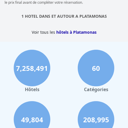
le prix final avant de compléter votre réservation.
d'attractions est un succès pour les enfants de tous âges. Alors
pourquoi ne pas faire un plongeon au
Cronwell Platamon
Resort All-Inclusive
?
1 HOTEL DANS ET AUTOUR A PLATAMONAS
Voir tous les
hôtels à Platamonas
7,258,491
60
Hôtels
Catégories
49,804
208,995