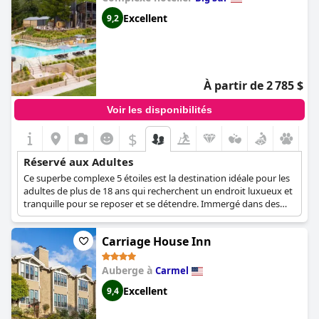
Excellent
9,2
À partir de 2 785 $
Voir les disponibilités
$
Réservé aux Adultes
Ce superbe complexe 5 étoiles est la destination idéale pour les
adultes de plus de 18 ans qui recherchent un endroit luxueux et
tranquille pour se reposer et se détendre. Immergé dans des
paysages naturels luxuriants et offrant des soins de spa et de
bien-être, des installations de glamping, ainsi que des suites, des
Carriage House Inn
villas et des maisons luxueuses, ce complexe fera du séjour de
chaque client le plus relaxant et le plus revigorant qu'il ait jamais
connu.
Auberge à
Carmel
Excellent
9,4