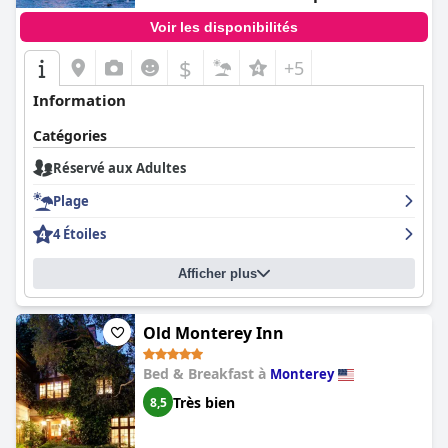
Voir les disponibilités
$
+5
Information
Catégories
Réservé aux Adultes
Plage
4 Étoiles
Afficher plus
Old Monterey Inn
Bed & Breakfast à
Monterey
Très bien
8,5