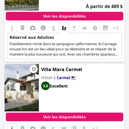
À partir de 489 $
Voir les disponibilités
$
+3
Réservé aux Adultes
Paisiblement niché dans la campagne californienne, le Carriage
House Inn est un lieu idéal pour se détendre et se relaxer de la
manière la plus luxueuse qui soit. Avec ses chambres spacieuses
et élégamment décorées, pouvant accueillir deux adultes au
maximum, et son atmosphère tranquille et paisible, idéale pour
Villa Mara Carmel
les escapades les plus romantiques, cet hôtel confortable est
réservé aux adultes et ne peut accueillir d'enfants.
Hôtel à
Carmel
Excellent
9,8
Voir les disponibilités
$
+7