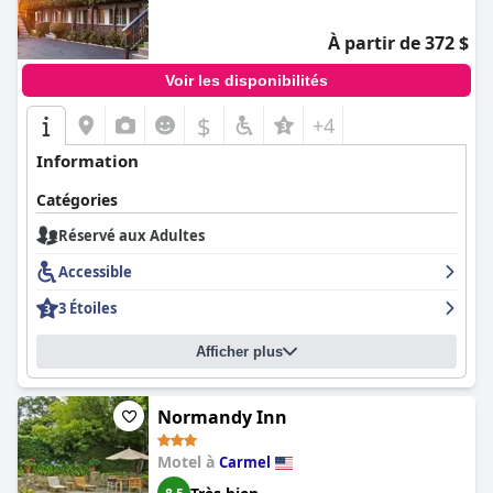
À partir de 372 $
Voir les disponibilités
$
+4
Information
Catégories
Réservé aux Adultes
Accessible
3 Étoiles
Afficher plus
Normandy Inn
Motel à
Carmel