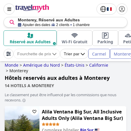
Monterey, Réservé aux Adultes
Ajouter des dates
2 clients
1 chambre
Réservé aux Adultes
Wi-Fi Gratuit
Parking
Peti
Carmel
Montere
Fourchette de prix
Trier par
Monde
>
Amérique du Nord
>
États-Unis
>
Californie
>
Monterey
Hôtels reservés aux adultes à Monterey
14 HOTELS A MONTEREY
Le classement peut être influencé par les commissions que nous
recevons.
Alila Ventana Big Sur, All Inclusive
Adults Only (Alila Ventana Big Sur)
Complexe hôtelier
Big Sur