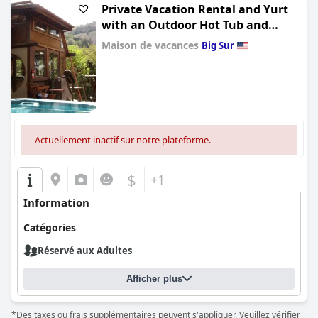
Private Vacation Rental and Yurt
with an Outdoor Hot Tub and
Fireplace in Big Sur, California
Maison de vacances
Big Sur
0.0
Actuellement inactif sur notre plateforme.
$
+1
Information
Catégories
Réservé aux Adultes
Afficher plus
*Des taxes ou frais supplémentaires peuvent s'appliquer. Veuillez vérifier