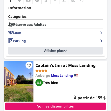
Information
Catégories
Réservé aux Adultes
Luxe
Parking
Afficher plus
Captain's Inn at Moss Landing
Auberge
Moss Landing
Très bien
8,6
À partir de 155 $
Voir les disponibilités