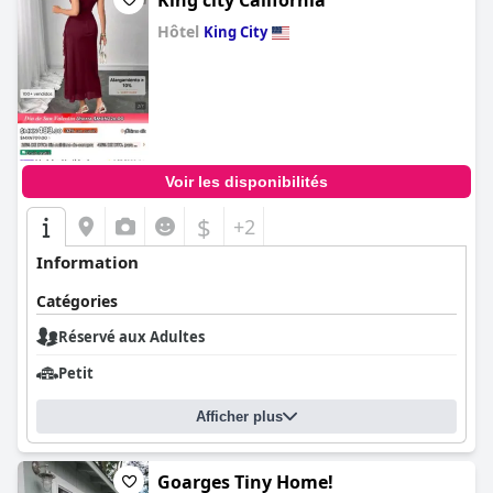
King city California
Hôtel
King City
0.0
Voir les disponibilités
$
+2
Information
Catégories
Réservé aux Adultes
Petit
Afficher plus
Goarges Tiny Home!