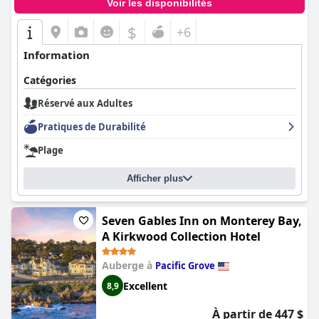
Voir les disponibilités
$
+6
Information
Catégories
Réservé aux Adultes
Pratiques de Durabilité
Plage
Afficher plus
Seven Gables Inn on Monterey Bay,
A Kirkwood Collection Hotel
Auberge à
Pacific Grove
Excellent
8,9
À partir de 447 $