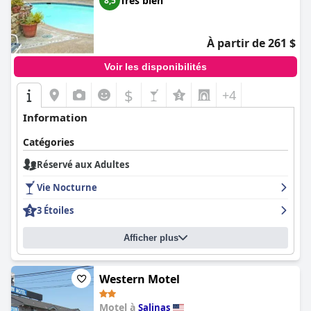
Très bien
8,5
À partir de 261 $
Voir les disponibilités
$
+4
Information
Catégories
Réservé aux Adultes
Vie Nocturne
3 Étoiles
Afficher plus
Western Motel
Motel à
Salinas