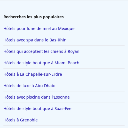
Potosi
|
Hôtels près des terrains de golf à Nuevo
Leon
|
Hôtels près des terrains de golf à
Aguascalientes
|
Hôtels près des terrains de golf à
Recherches les plus populaires
Campeche
|
Hôtels près des terrains de golf à
Durango
|
Hôtels près des terrains de golf à
Tlaxcala
|
Hôtels près des terrains de golf à Zacatecas
Hôtels pour lune de miel au Mexique
Hôtels avec spa dans le Bas-Rhin
Hôtels qui acceptent les chiens à Royan
Hôtels de style boutique à Miami Beach
Hôtels à La Chapelle-sur-Erdre
Hôtels de luxe à Abu Dhabi
Hôtels avec piscine dans l'Essonne
Hôtels de style boutique à Saas-Fee
Hôtels à Grenoble