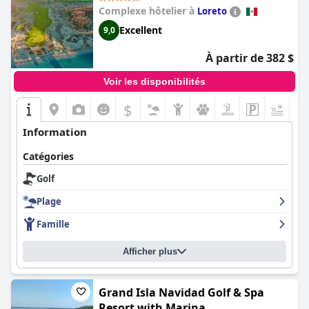
Complexe hôtelier à
Loreto
Excellent
9,0
À partir de 382 $
Voir les disponibilités
$
Information
Catégories
Golf
Plage
Famille
Afficher plus
Grand Isla Navidad Golf & Spa
Resort with Marina