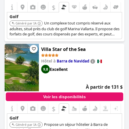
$
Golf
Un complexe tout compris réservé aux
Généré par IA
adultes, situé près du club de golf Marina Vallarta. Il propose des
forfaits de golf, des cours dispensés par des experts, et peut
organiser des heures de départ et des tournois privés. Il offre
une expérience de vacances de golf luxueuse et relaxante.
Villa Star of the Sea
Hôtel à
Barra de Navidad
Excellent
9,8
À partir de 131 $
Voir les disponibilités
$
Golf
Propose un séjour hôtelier à Barra de
Généré par IA