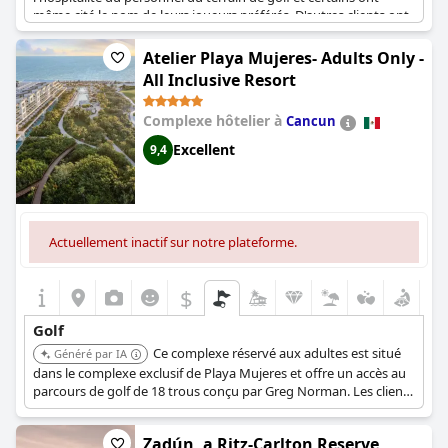
même cité le nom de leurs joueurs préférés. D'autres clients ont
apprécié de profiter du service de navette de l'hôtel pour se
rendre dans les restaurants voisins, notamment le populaire
Atelier Playa Mujeres- Adults Only -
steakhouse brésilien. Même les avis négatifs ne mentionnent
All Inclusive Resort
aucun problème lié au parcours de golf, ce qui indique que le
coût supplémentaire en vaut vraiment la peine. Si vous
Complexe hôtelier à
Cancun
souhaitez combiner un hébergement de luxe avec une
expérience de golf mémorable, ne cherchez pas plus loin que le
Excellent
9,4
Secrets Playa Mujeres Golf & Spa Resort.
Actuellement inactif sur notre plateforme.
$
Golf
Ce complexe réservé aux adultes est situé
Généré par IA
dans le complexe exclusif de Playa Mujeres et offre un accès au
parcours de golf de 18 trous conçu par Greg Norman. Les clients
séjournant dans les suites INSPIRA bénéficient d'avantages tels
que des green fees gratuits et l'utilisation illimitée des
Zadún, a Ritz-Carlton Reserve
installations d'entraînement le jour du match. Le concierge est