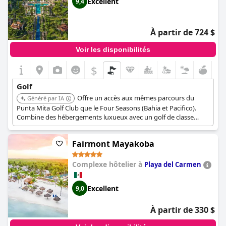
Excellent
9,4
À partir de 724 $
Voir les disponibilités
$
Golf
Offre un accès aux mêmes parcours du
Généré par IA
Punta Mita Golf Club que le Four Seasons (Bahia et Pacifico).
Combine des hébergements luxueux avec un golf de classe
mondiale, ce qui en fait un lieu idéal pour les voyageurs golfeurs
exigeants. Dispose d'un service de conciergerie dédié pour
Fairmont Mayakoba
organiser les heures de départ et le transport.
Complexe hôtelier à
Playa del Carmen
Excellent
9,0
À partir de 330 $