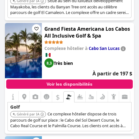
Situé au sein du luxueux développement
Généré par IA
Mayakoba, les clients du Banyan Tree ont accès au célèbre
parcours de golf El Camaleon. Le complexe offre un cadre serein
combiné à l'accès à une expérience de golf de classe mondiale.
Grand Fiesta Americana Los Cabos
All Inclusive Golf & Spa
Complexe hôtelier à
Cabo San Lucas
Très bien
8,3
À partir de 197 $
Voir les disponibilités
$
Golf
Ce complexe hôtelier dispose de trois
Généré par IA
parcours de golf sur place : le Cabo del Sol Desert Course, le
Cabo Real Course et le Palmilla Course. Les clients ont accès à
des parcours de classe mondiale et peuvent facilement réserver
des heures de départ dans le cadre du forfait tout compris. Il est