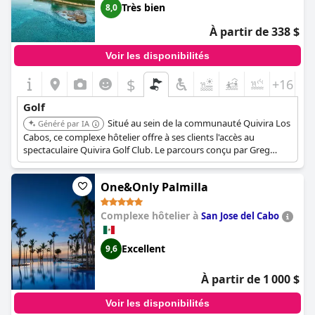
Très bien
8,0
À partir de 338 $
Voir les disponibilités
$
+16
Golf
Situé au sein de la communauté Quivira Los
Généré par IA
Cabos, ce complexe hôtelier offre à ses clients l'accès au
spectaculaire Quivira Golf Club. Le parcours conçu par Greg
Norman propose une partie stimulante et pittoresque avec vue
sur l'océan.
One&Only Palmilla
Complexe hôtelier à
San Jose del Cabo
Excellent
9,6
À partir de 1 000 $
Voir les disponibilités