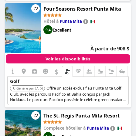
Four Seasons Resort Punta Mita
Hôtel à
Punta Mita
Excellent
9,4
À partir de 908 $
Voir les disponibilités
$
Golf
Offre un accès exclusif au Punta Mita Golf
Généré par IA
Club, avec les parcours Pacifico et Bahia conçus par Jack
Nicklaus. Le parcours Pacifico possède le célèbre green insulaire
naturel 'Tail of the Whale', tandis que le parcours Bahia offre un
jeu stimulant avec vue sur l'océan. Les clients bénéficient d'un
The St. Regis Punta Mita Resort
service de première classe, comprenant des accompagnateurs
sur le parcours et des équipements haut de gamme.
Complexe hôtelier à
Punta Mita