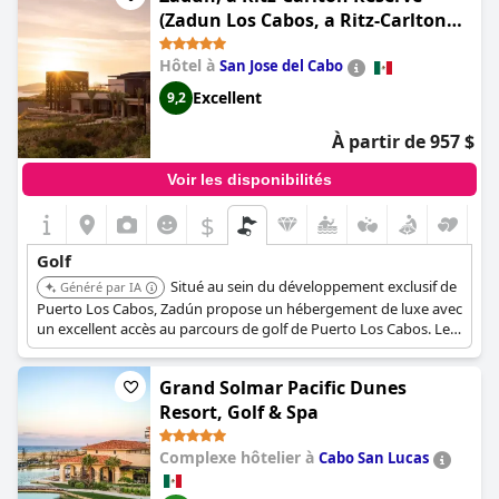
disponible pour aider avec les réservations, le transport et les
(Zadun Los Cabos, a Ritz-Carlton
locations.
Reserve)
Hôtel à
San Jose del Cabo
Excellent
9,2
À partir de 957 $
Voir les disponibilités
$
Golf
Situé au sein du développement exclusif de
Généré par IA
Puerto Los Cabos, Zadún propose un hébergement de luxe avec
un excellent accès au parcours de golf de Puerto Los Cabos. Le
complexe est intégré dans une communauté centrée sur le golf
et la marina.
Grand Solmar Pacific Dunes
Resort, Golf & Spa
Complexe hôtelier à
Cabo San Lucas