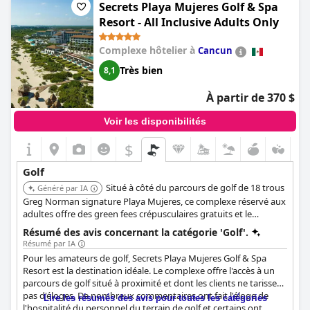
Secrets Playa Mujeres Golf & Spa
situé près du Cabo del Sol Golf Club.
Resort - All Inclusive Adults Only
Complexe hôtelier à
Cancun
Très bien
8,1
À partir de 370 $
Voir les disponibilités
$
Golf
Situé à côté du parcours de golf de 18 trous
Généré par IA
Greg Norman signature Playa Mujeres, ce complexe réservé aux
adultes offre des green fees crépusculaires gratuits et le
transport vers le club-house. Les clients peuvent utiliser le
Résumé des avis concernant la catégorie 'Golf'.
concierge de l'hôtel pour réserver des heures de départ. Le
Résumé par IA
complexe est situé dans une communauté de golf privée et
Pour les amateurs de golf, Secrets Playa Mujeres Golf & Spa
sécurisée.
Resort est la destination idéale. Le complexe offre l'accès à un
parcours de golf situé à proximité et dont les clients ne tarissent
pas d'éloges. De nombreux commentaires ont fait l'éloge de
Lire les résumés des avis pour toutes les catégories
l'hospitalité du personnel du terrain de golf et certains ont