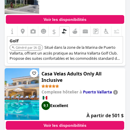
Voir les disponibilités
$
+6
Golf
Situé dans la zone de la Marina de Puerto
Généré par IA
Vallarta, offrant un accès pratique au Marina Vallarta Golf Club.
Propose des suites confortables et les commodités standard de
Holiday Inn, s'adressant aux voyageurs d'agrément et d'affaires
intéressés par le golf.
Casa Velas Adults Only All
Inclusive
Complexe hôtelier à
Puerto Vallarta
Excellent
9,1
À partir de 501 $
Voir les disponibilités