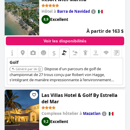
Hôtel à
Barra de Navidad
Excellent
8,9
À partir de 163 $
Voir les disponibilités
$
Golf
Dispose d'un parcours de golf de
Généré par IA
championnat de 27 trous conçu par Robert von Hagge,
s'intégrant de manière impressionnante à l'environnement
naturel, offrant des vues sur des zones vertes au milieu de
dunes de sable fin, et a été récompensé comme « Meilleur
Las Villas Hotel & Golf By Estrella
complexe de golf du Mexique ». Il dispose également d'une
marina, d'un spa et de plusieurs piscines.
del Mar
Complexe hôtelier à
Mazatlan
Excellent
9,2