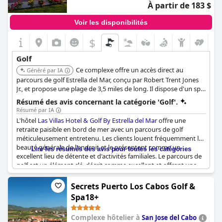
À partir de 183 $
Voir les disponibilités
$
Golf
Ce complexe offre un accès direct au
Généré par IA
parcours de golf Estrella del Mar, conçu par Robert Trent Jones
Jr., et propose une plage de 3,5 miles de long. Il dispose d'un spa
complet, de plusieurs options de restauration et de diverses
Résumé des avis concernant la catégorie 'Golf'.
activités récréatives comme l'équitation, ce qui en fait un lieu
Résumé par IA
idéal pour les amateurs de golf.
L'hôtel
Las Villas Hotel & Golf By Estrella del Mar
offre une
retraite paisible en bord de mer avec un parcours de golf
méticuleusement entretenu. Les clients louent fréquemment la
beauté générale de l'endroit et le présentent comme un
Lire les résumés des avis pour toutes les catégories
excellent lieu de détente et d'activités familiales. Le parcours de
golf est un élément clé, décrit comme excellent et offrant une
très bonne expérience de golf. De plus, le restaurant du club
house du golf, La Paloma, reçoit des notes élevées pour son
Secrets Puerto Los Cabos Golf &
excellente cuisine. Malgré certaines critiques concernant la
Spa18+
boutique du club de golf, le cadre idyllique de l'hôtel et les
commodités sur place en font une destination idéale pour ceux
Complexe hôtelier à
San Jose del Cabo
qui préfèrent ne pas s'éloigner du complexe.