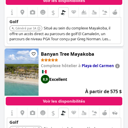
Voir les disponibilités
$
Golf
Situé au sein du complexe Mayakoba, il
Généré par IA
offre un accès direct au parcours de golf El Camaleón, un
parcours de niveau PGA Tour conçu par Greg Norman. Les
clients peuvent bénéficier d'heures de départ privilégiées et
d'un service exceptionnel, ce qui en fait un lieu idéal pour les
Banyan Tree Mayakoba
amateurs de golf.
Complexe hôtelier à
Playa del Carmen
Excellent
8,9
À partir de 575 $
Voir les disponibilités
$
Golf