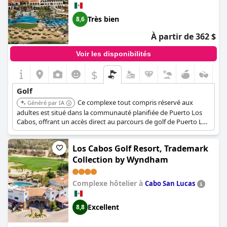
Très bien
8,6
À partir de 362 $
Voir les disponibilités
$
Golf
Ce complexe tout compris réservé aux
Généré par IA
adultes est situé dans la communauté planifiée de Puerto Los
Cabos, offrant un accès direct au parcours de golf de Puerto Los
Cabos. Il est spécifiquement commercialisé avec 'Golf & Spa'
dans son nom, ce qui indique un accent sur les équipements et
Los Cabos Golf Resort, Trademark
les forfaits de golf.
Collection by Wyndham
Complexe hôtelier à
Cabo San Lucas
Excellent
8,8